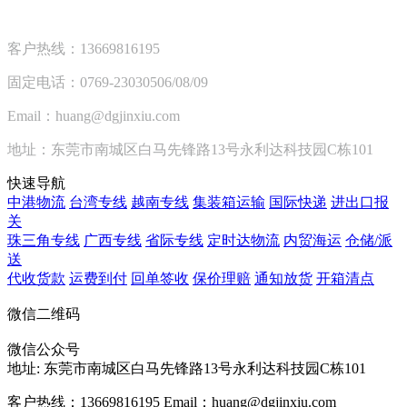
客户热线：13669816195
固定电话：0769-23030506/08/09
Email：huang@dgjinxiu.com
地址：东莞市南城区白马先锋路13号永利达科技园C栋101
快速导航
中港物流
台湾专线
越南专线
集装箱运输
国际快递
进出口报
关
珠三角专线
广西专线
省际专线
定时达物流
内贸海运
仓储/派
送
代收货款
运费到付
回单签收
保价理赔
通知放货
开箱清点
微信二维码
微信公众号
地址:
东莞市南城区白马先锋路13号永利达科技园C栋101
客户热线：13669816195
Email：huang@dgjinxiu.com