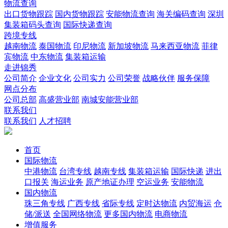
物流查询
出口货物跟踪
国内货物跟踪
安能物流查询
海关编码查询
深圳
集装箱码头查询
国际快递查询
跨境专线
越南物流
泰国物流
印尼物流
新加坡物流
马来西亚物流
菲律
宾物流
中东物流
集装箱运输
走进锦秀
公司简介
企业文化
公司实力
公司荣誉
战略伙伴
服务保障
网点分布
公司总部
高盛营业部
南城安能营业部
联系我们
联系我们
人才招聘
首页
国际物流
中港物流
台湾专线
越南专线
集装箱运输
国际快递
进出
口报关
海运业务
原产地证办理
空运业务
安能物流
国内物流
珠三角专线
广西专线
省际专线
定时达物流
内贸海运
仓
储/派送
全国网络物流
更多国内物流
电商物流
增值服务