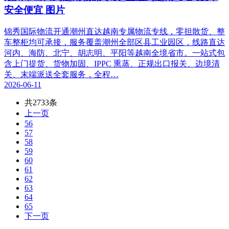
安全便宜 图片
锦秀国际物流开通潮州直达越南专属物流专线，零担散货、整
车整柜均可承接，服务覆盖潮州全部区县工业园区，线路直达
河内、海防、北宁、胡志明、平阳等越南全境省市。一站式包
含上门提货、货物加固、IPPC 熏蒸、正规出口报关、边境清
关、末端派送全套服务，全程…
2026-06-11
共2733条
上一页
56
57
58
59
60
61
62
63
64
65
下一页