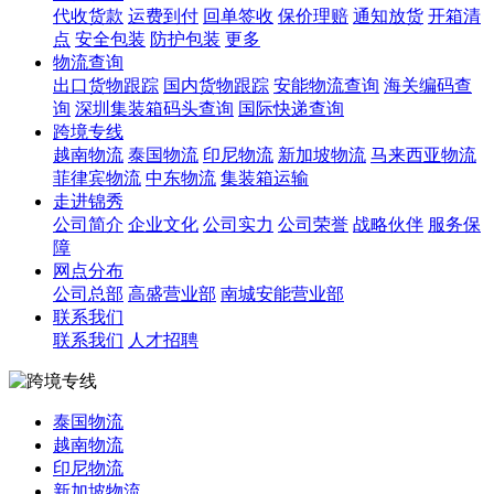
代收货款
运费到付
回单签收
保价理赔
通知放货
开箱清
点
安全包装
防护包装
更多
物流查询
出口货物跟踪
国内货物跟踪
安能物流查询
海关编码查
询
深圳集装箱码头查询
国际快递查询
跨境专线
越南物流
泰国物流
印尼物流
新加坡物流
马来西亚物流
菲律宾物流
中东物流
集装箱运输
走进锦秀
公司简介
企业文化
公司实力
公司荣誉
战略伙伴
服务保
障
网点分布
公司总部
高盛营业部
南城安能营业部
联系我们
联系我们
人才招聘
泰国物流
越南物流
印尼物流
新加坡物流