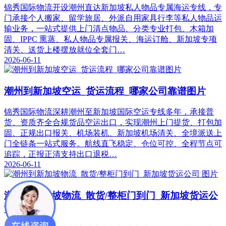
锦秀国际物流开设潮州直达新加坡私人物品专属海运专线，专
门承接个人搬家、留学旅居、外派自用家具行李等私人物品运
输业务，一站式提供上门清点物品、分类专业打包、木箱加
固、IPPC 熏蒸、私人物品专属报关、海运订舱、新加坡专项
清关、送货上楼摆放就位全套门…
2026-06-11
潮州到新加坡空运_货运流程_哪家公司靠谱图片
锦秀国际物流深耕潮州至新加坡国际空运专线多年，承接普
货、资质齐全合规货品空运出口，实现潮州上门提货、打包加
固、正规出口报关、机场装机、新加坡机场清关、全境派送上
门全链条一站式服务。航线直飞稳定、仓位可控、全程节点可
追踪，正报正清支持出口退税…
2026-06-11
潮州到新加坡物流_散货/整柜门到门_新加坡货运公
司 图片