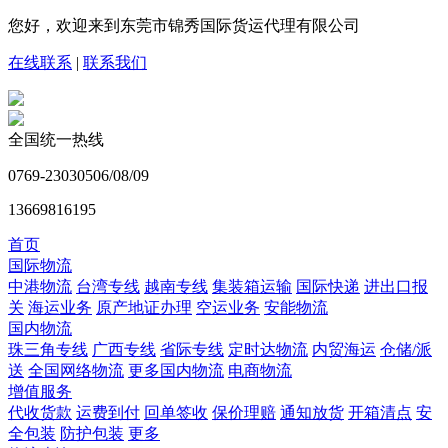
您好，欢迎来到东莞市锦秀国际货运代理有限公司
在线联系
|
联系我们
全国统一热线
0769-23030506/08/09
13669816195
首页
国际物流
中港物流
台湾专线
越南专线
集装箱运输
国际快递
进出口报
关
海运业务
原产地证办理
空运业务
安能物流
国内物流
珠三角专线
广西专线
省际专线
定时达物流
内贸海运
仓储/派
送
全国网络物流
更多国内物流
电商物流
增值服务
代收货款
运费到付
回单签收
保价理赔
通知放货
开箱清点
安
全包装
防护包装
更多