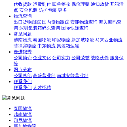
代收货款
运费到付
回单签收
保价理赔
通知放货
开箱清
点
安全包装
防护包装
更多
物流查询
出口货物跟踪
国内货物跟踪
安能物流查询
海关编码查
询
深圳集装箱码头查询
国际快递查询
常见问题
越南物流
泰国物流
印尼物流
新加坡物流
马来西亚物流
菲律宾物流
中东物流
集装箱运输
走进锦秀
公司简介
企业文化
公司实力
公司荣誉
战略伙伴
服务保
障
网点分布
公司总部
高盛营业部
南城安能营业部
联系我们
联系我们
人才招聘
泰国物流
越南物流
印尼物流
新加坡物流