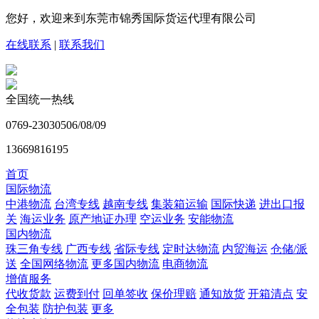
您好，欢迎来到东莞市锦秀国际货运代理有限公司
在线联系
|
联系我们
全国统一热线
0769-23030506/08/09
13669816195
首页
国际物流
中港物流
台湾专线
越南专线
集装箱运输
国际快递
进出口报
关
海运业务
原产地证办理
空运业务
安能物流
国内物流
珠三角专线
广西专线
省际专线
定时达物流
内贸海运
仓储/派
送
全国网络物流
更多国内物流
电商物流
增值服务
代收货款
运费到付
回单签收
保价理赔
通知放货
开箱清点
安
全包装
防护包装
更多