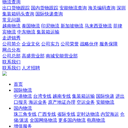
物流查询
出口货物跟踪
国内货物跟踪
安能物流查询
海关编码查询
深圳
集装箱码头查询
国际快递查询
常见问题
越南物流
泰国物流
印尼物流
新加坡物流
马来西亚物流
菲律
宾物流
中东物流
集装箱运输
走进锦秀
公司简介
企业文化
公司实力
公司荣誉
战略伙伴
服务保障
网点分布
公司总部
高盛营业部
南城安能营业部
联系我们
联系我们
人才招聘
首页
国际物流
中港物流
台湾专线
越南专线
集装箱运输
国际快递
进出
口报关
海运业务
原产地证办理
空运业务
安能物流
国内物流
珠三角专线
广西专线
省际专线
定时达物流
内贸海运
仓
储/派送
全国网络物流
更多国内物流
电商物流
增值服务