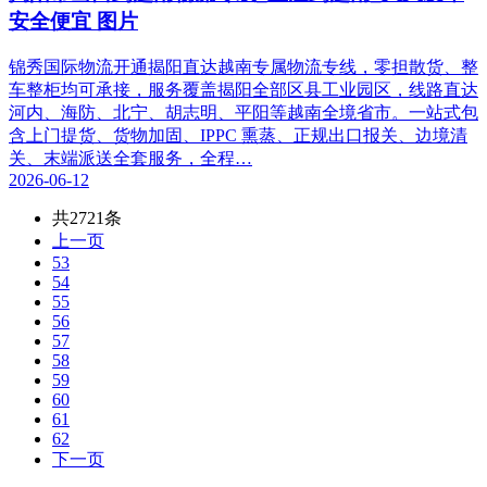
安全便宜 图片
锦秀国际物流开通揭阳直达越南专属物流专线，零担散货、整
车整柜均可承接，服务覆盖揭阳全部区县工业园区，线路直达
河内、海防、北宁、胡志明、平阳等越南全境省市。一站式包
含上门提货、货物加固、IPPC 熏蒸、正规出口报关、边境清
关、末端派送全套服务，全程…
2026-06-12
共2721条
上一页
53
54
55
56
57
58
59
60
61
62
下一页