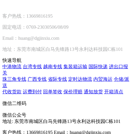
客户热线：13669816195
固定电话：0769-23030506/08/09
Email：huang@dgjinxiu.com
地址：东莞市南城区白马先锋路13号永利达科技园C栋101
快速导航
中港物流
台湾专线
越南专线
集装箱运输
国际快递
进出口报
关
珠三角专线
广西专线
省际专线
定时达物流
内贸海运
仓储/派
送
代收货款
运费到付
回单签收
保价理赔
通知放货
开箱清点
微信二维码
微信公众号
地址:
东莞市南城区白马先锋路13号永利达科技园C栋101
客户热线：13669816195
Email：huang@dgjinxiu.com