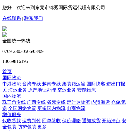
您好，欢迎来到东莞市锦秀国际货运代理有限公司
在线联系
|
联系我们
全国统一热线
0769-23030506/08/09
13669816195
首页
国际物流
中港物流
台湾专线
越南专线
集装箱运输
国际快递
进出口报
关
海运业务
原产地证办理
空运业务
安能物流
国内物流
珠三角专线
广西专线
省际专线
定时达物流
内贸海运
仓储/派
送
全国网络物流
更多国内物流
电商物流
增值服务
代收货款
运费到付
回单签收
保价理赔
通知放货
开箱清点
安
全包装
防护包装
更多