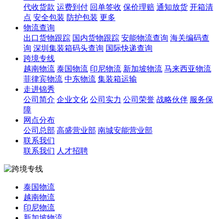
代收货款
运费到付
回单签收
保价理赔
通知放货
开箱清
点
安全包装
防护包装
更多
物流查询
出口货物跟踪
国内货物跟踪
安能物流查询
海关编码查
询
深圳集装箱码头查询
国际快递查询
跨境专线
越南物流
泰国物流
印尼物流
新加坡物流
马来西亚物流
菲律宾物流
中东物流
集装箱运输
走进锦秀
公司简介
企业文化
公司实力
公司荣誉
战略伙伴
服务保
障
网点分布
公司总部
高盛营业部
南城安能营业部
联系我们
联系我们
人才招聘
泰国物流
越南物流
印尼物流
新加坡物流