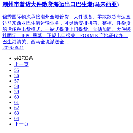
潮州市普货大件散货海运出口巴生港(马来西亚)
锦秀国际物流承接潮州全域普货、大件设备、零散散货海运直
达马来西亚巴生港运输业务，可灵活安排拼箱、整柜、件杂货
船运多种出货模式。一站式提供上门提货、仓储加固、大件绑
扎固定、IPPC 熏蒸、正规出口报关、FORM E 产地证代办、
巴生港清关、西马全境派送全…
2026-06-11
共2733条
上一页
55
56
57
58
59
60
61
62
63
64
下一页