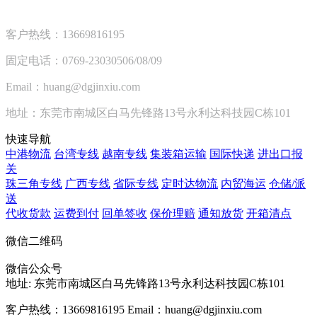
客户热线：13669816195
固定电话：0769-23030506/08/09
Email：huang@dgjinxiu.com
地址：东莞市南城区白马先锋路13号永利达科技园C栋101
快速导航
中港物流
台湾专线
越南专线
集装箱运输
国际快递
进出口报
关
珠三角专线
广西专线
省际专线
定时达物流
内贸海运
仓储/派
送
代收货款
运费到付
回单签收
保价理赔
通知放货
开箱清点
微信二维码
微信公众号
地址:
东莞市南城区白马先锋路13号永利达科技园C栋101
客户热线：13669816195
Email：huang@dgjinxiu.com