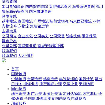
物流查询
出口货物跟踪
国内货物跟踪
安能物流查询
海关编码查询
深圳
集装箱码头查询
国际快递查询
跨境专线
越南物流
泰国物流
印尼物流
新加坡物流
马来西亚物流
菲律
宾物流
中东物流
集装箱运输
走进锦秀
公司简介
企业文化
公司实力
公司荣誉
战略伙伴
服务保障
网点分布
公司总部
高盛营业部
南城安能营业部
联系我们
联系我们
人才招聘
首页
国际物流
中港物流
台湾专线
越南专线
集装箱运输
国际快递
进出
口报关
海运业务
原产地证办理
空运业务
安能物流
国内物流
珠三角专线
广西专线
省际专线
定时达物流
内贸海运
仓
储/派送
全国网络物流
更多国内物流
电商物流
增值服务