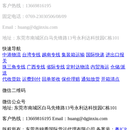
客户热线：13669816195
固定电话：0769-23030506/08/09
Email：huang@dgjinxiu.com
地址：东莞市南城区白马先锋路13号永利达科技园C栋101
快速导航
中港物流
台湾专线
越南专线
集装箱运输
国际快递
进出口报
关
珠三角专线
广西专线
省际专线
定时达物流
内贸海运
仓储/派
送
代收货款
运费到付
回单签收
保价理赔
通知放货
开箱清点
微信二维码
微信公众号
地址:
东莞市南城区白马先锋路13号永利达科技园C栋101
客户热线：13669816195
Email：huang@dgjinxiu.com
版权所有：东莞市锦秀国际货运代理有限公司 备案号：
粤ICP