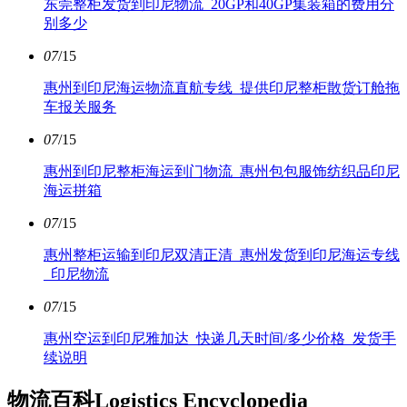
东莞整柜发货到印尼物流_20GP和40GP集装箱的费用分
别多少
07
/15
惠州到印尼海运物流直航专线_提供印尼整柜散货订舱拖
车报关服务
07
/15
惠州到印尼整柜海运到门物流_惠州包包服饰纺织品印尼
海运拼箱
07
/15
惠州整柜运输到印尼双清正清_惠州发货到印尼海运专线
_印尼物流
07
/15
惠州空运到印尼雅加达_快递几天时间/多少价格_发货手
续说明
物流百科
Logistics Encyclopedia