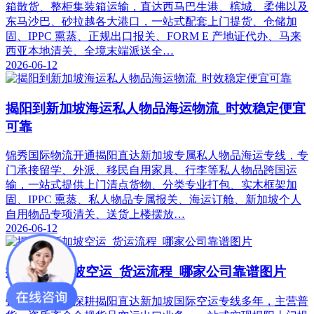
箱散货、整柜集装箱运输，直达西马巴生港、槟城、柔佛以及
东马沙巴、砂拉越各大港口，一站式配套上门提货、仓储加
固、IPPC 熏蒸、正规出口报关、FORM E 产地证代办、马来
西亚本地清关、全境末端派送全…
2026-06-12
揭阳到新加坡海运私人物品海运物流_时效稳定便宜
可靠
锦秀国际物流开通揭阳直达新加坡专属私人物品海运专线，专
门承接留学、外派、移民自用家具、行李等私人物品跨国运
输，一站式提供上门清点货物、分类专业打包、实木框架加
固、IPPC 熏蒸、私人物品专属报关、海运订舱、新加坡个人
自用物品专项清关、送货上楼摆放…
2026-06-12
揭阳到新加坡空运_货运流程_哪家公司靠谱图片
锦秀国际物流深耕揭阳直达新加坡国际空运专线多年，主营普