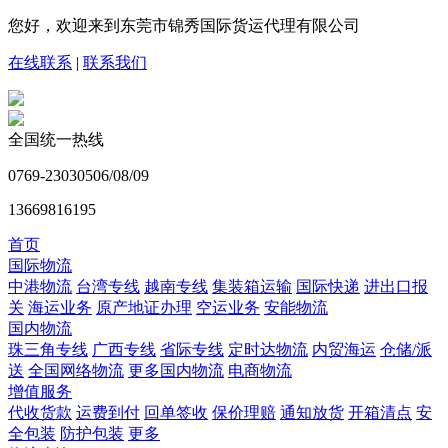
您好，欢迎来到东莞市锦秀国际货运代理有限公司
在线联系
|
联系我们
全国统一热线
0769-23030506/08/09
13669816195
首页
国际物流
中港物流
台湾专线
越南专线
集装箱运输
国际快递
进出口报
关
海运业务
原产地证办理
空运业务
安能物流
国内物流
珠三角专线
广西专线
省际专线
定时达物流
内贸海运
仓储/派
送
全国网络物流
更多国内物流
电商物流
增值服务
代收货款
运费到付
回单签收
保价理赔
通知放货
开箱清点
安
全包装
防护包装
更多