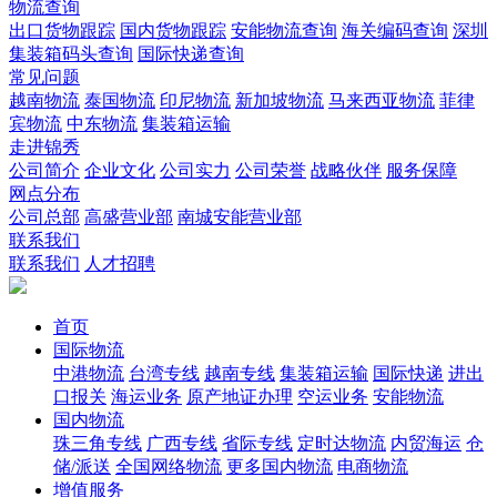
物流查询
出口货物跟踪
国内货物跟踪
安能物流查询
海关编码查询
深圳
集装箱码头查询
国际快递查询
常见问题
越南物流
泰国物流
印尼物流
新加坡物流
马来西亚物流
菲律
宾物流
中东物流
集装箱运输
走进锦秀
公司简介
企业文化
公司实力
公司荣誉
战略伙伴
服务保障
网点分布
公司总部
高盛营业部
南城安能营业部
联系我们
联系我们
人才招聘
首页
国际物流
中港物流
台湾专线
越南专线
集装箱运输
国际快递
进出
口报关
海运业务
原产地证办理
空运业务
安能物流
国内物流
珠三角专线
广西专线
省际专线
定时达物流
内贸海运
仓
储/派送
全国网络物流
更多国内物流
电商物流
增值服务