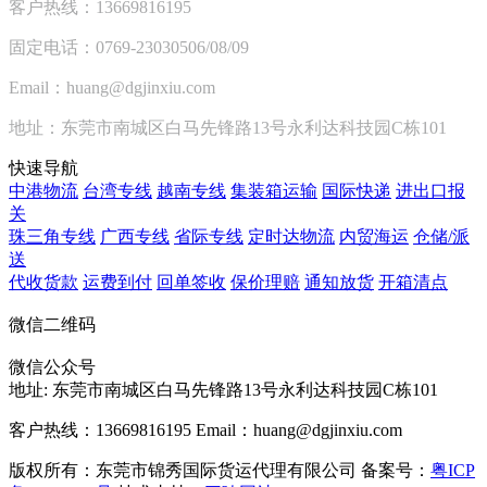
客户热线：13669816195
固定电话：0769-23030506/08/09
Email：huang@dgjinxiu.com
地址：东莞市南城区白马先锋路13号永利达科技园C栋101
快速导航
中港物流
台湾专线
越南专线
集装箱运输
国际快递
进出口报
关
珠三角专线
广西专线
省际专线
定时达物流
内贸海运
仓储/派
送
代收货款
运费到付
回单签收
保价理赔
通知放货
开箱清点
微信二维码
微信公众号
地址:
东莞市南城区白马先锋路13号永利达科技园C栋101
客户热线：13669816195
Email：huang@dgjinxiu.com
版权所有：东莞市锦秀国际货运代理有限公司 备案号：
粤ICP