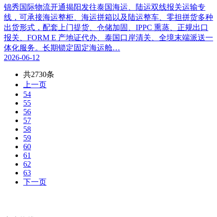
锦秀国际物流开通揭阳发往泰国海运、陆运双线报关运输专
线，可承接海运整柜、海运拼箱以及陆运整车、零担拼货多种
出货形式，配套上门提货、仓储加固、IPPC 熏蒸、正规出口
报关、FORM E 产地证代办、泰国口岸清关、全境末端派送一
体化服务。长期锁定固定海运舱…
2026-06-12
共2730条
上一页
54
55
56
57
58
59
60
61
62
63
下一页