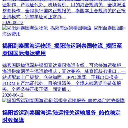
证制作、产地证代办、机场装机、目的港合规清关、全境派送
整套操作。全程执行国内正规报关、泰国本土合规清关的正报
正清模式，完整单证可正常办…
2026-06-12
揭阳到泰国海运物流_揭阳海运到泰国物流_揭阳至
泰国国际海运费用
锦秀国际物流深耕揭阳直达泰国海运专线，可承接海运整柜、
海运拼箱两类主流运输模式，直达曼谷、林查班核心港口，一
站式配套上门提货、仓储加固、IPPC 熏蒸、正规出口报关、
FORM E 产地证代办、目的港清关、全境末端派送全链条服
务。全程坚持正报正清、固定船…
2026-06-12
揭阳货运到泰国海运/陆运报关运输服务_舱位稳定
时效保障