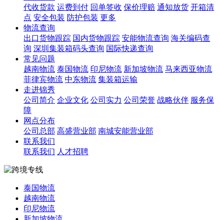
代收货款
运费到付
回单签收
保价理赔
通知放货
开箱清
点
安全包装
防护包装
更多
物流查询
出口货物跟踪
国内货物跟踪
安能物流查询
海关编码查
询
深圳集装箱码头查询
国际快递查询
常见问题
越南物流
泰国物流
印尼物流
新加坡物流
马来西亚物流
菲律宾物流
中东物流
集装箱运输
走进锦秀
公司简介
企业文化
公司实力
公司荣誉
战略伙伴
服务保
障
网点分布
公司总部
高盛营业部
南城安能营业部
联系我们
联系我们
人才招聘
泰国物流
越南物流
印尼物流
新加坡物流