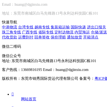
Email：huang@dgjinxiu.com
地址：东莞市南城区白马先锋路13号永利达科技园C栋101
快速导航
中港物流
台湾专线
越南专线
集装箱运输
国际快递
进出口报关
珠三角专线
广西专线
省际专线
定时达物流
内贸海运
仓储/派送
代收货款
运费到付
回单签收
保价理赔
通知放货
开箱清点
微信二维码
微信公众号
地址:
东莞市南城区白马先锋路13号永利达科技园C栋101
客户热线：13669816195
Email：huang@dgjinxiu.com
版权所有：东莞市锦秀国际货运代理有限公司 备案号：
粤ICP备

网站首页