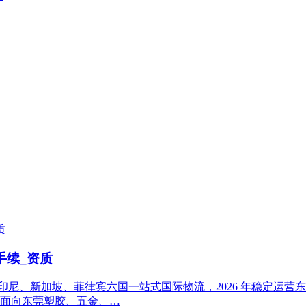
手续_资质
印尼、新加坡、菲律宾六国一站式国际物流，2026 年稳定运
。面向东莞塑胶、五金、…