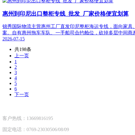
惠州到印尼出口整柜专线_批发_厂家价格便宜划算
锦秀国际物流主营惠州工厂直发印尼整柜海运专线，面向家具、塑胶
案。自有惠州拖车车队、一手船司合约舱位，砍掉多层中间商
2026-07-15
共198条
上一页
1
2
3
4
5
6
下一页
客户热线：13669816195
固定电话：0769-23030506/08/09