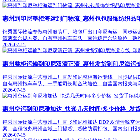
惠州到印尼整柜海运到门物流_惠州包包服饰纺织品
锦秀国际物流专做惠州服装厂、箱包厂出口印尼海运，同步运营散货
清两套合规方案。自有惠州拖车车队、南沙稳定合约舱位，熟
2026-07-15
惠州整柜运输到印尼双清正清_惠州发货到印尼海运
锦秀国际物流主营惠州工厂直发印尼整柜海运专线，同步提供DD
自有惠州拖车车队、一手船司长期合约舱位，自营国内报关与
2026-07-15
惠州空运到印尼雅加达_快递几天时间/多少价格_发
锦秀国际物流主营惠州工厂直飞印尼雅加达 DDP 双清含税空运
案。全程包办惠州全域上门提货、货物防震打包、国内出口报关、
2026-07-15