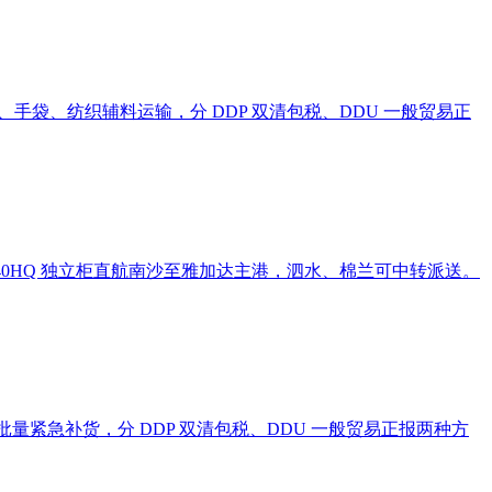
手袋、纺织辅料运输，分 DDP 双清包税、DDU 一般贸易正
40HQ 独立柜直航南沙至雅加达主港，泗水、棉兰可中转派送。
量紧急补货，分 DDP 双清包税、DDU 一般贸易正报两种方