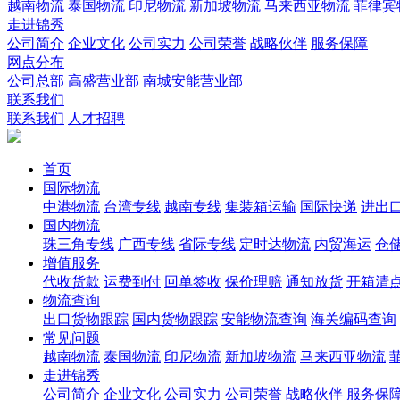
越南物流
泰国物流
印尼物流
新加坡物流
马来西亚物流
菲律宾
走进锦秀
公司简介
企业文化
公司实力
公司荣誉
战略伙伴
服务保障
网点分布
公司总部
高盛营业部
南城安能营业部
联系我们
联系我们
人才招聘
首页
国际物流
中港物流
台湾专线
越南专线
集装箱运输
国际快递
进出
国内物流
珠三角专线
广西专线
省际专线
定时达物流
内贸海运
仓储
增值服务
代收货款
运费到付
回单签收
保价理赔
通知放货
开箱清
物流查询
出口货物跟踪
国内货物跟踪
安能物流查询
海关编码查询
常见问题
越南物流
泰国物流
印尼物流
新加坡物流
马来西亚物流
走进锦秀
公司简介
企业文化
公司实力
公司荣誉
战略伙伴
服务保