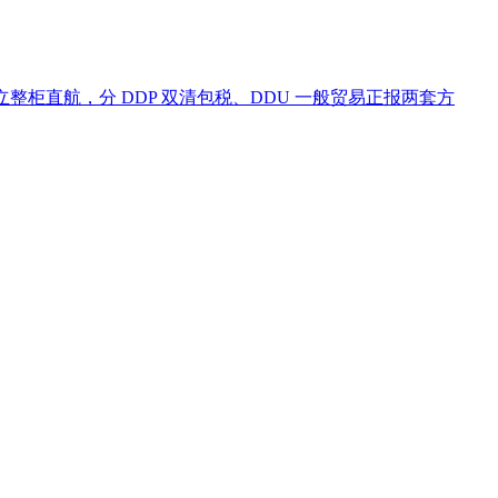
整柜直航，分 DDP 双清包税、DDU 一般贸易正报两套方