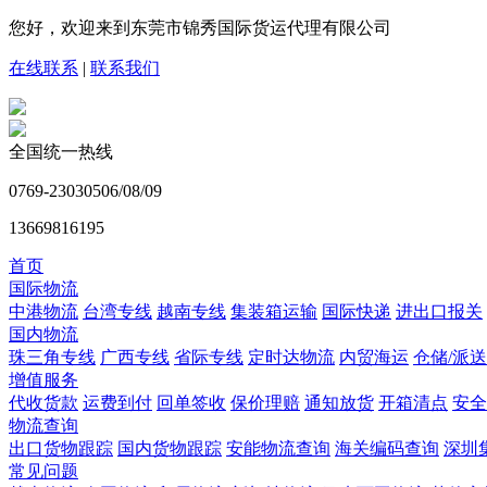
您好，欢迎来到东莞市锦秀国际货运代理有限公司
在线联系
|
联系我们
全国统一热线
0769-23030506/08/09
13669816195
首页
国际物流
中港物流
台湾专线
越南专线
集装箱运输
国际快递
进出口报关
国内物流
珠三角专线
广西专线
省际专线
定时达物流
内贸海运
仓储/派送
增值服务
代收货款
运费到付
回单签收
保价理赔
通知放货
开箱清点
安全
物流查询
出口货物跟踪
国内货物跟踪
安能物流查询
海关编码查询
深圳
常见问题