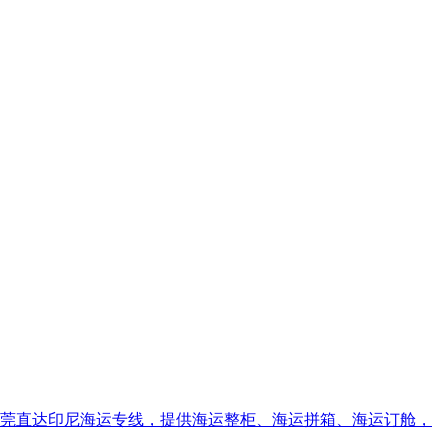
营东莞直达印尼海运专线，提供海运整柜、海运拼箱、海运订舱，