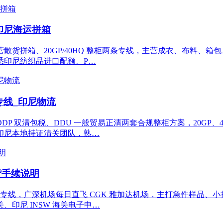
印尼海运拼箱
拼箱、20GP/40HQ 整柜两条专线，主营成衣、布料、箱包、
悉印尼纺织品进口配额、P…
专线_印尼物流
P 双清包税、DDU 一般贸易正清两套合规整柜方案，20GP、
印尼本地持证清关团队，熟…
货手续说明
专线，广深机场每日直飞 CGK 雅加达机场，主打急件样品、小批
印尼 INSW 海关电子申…