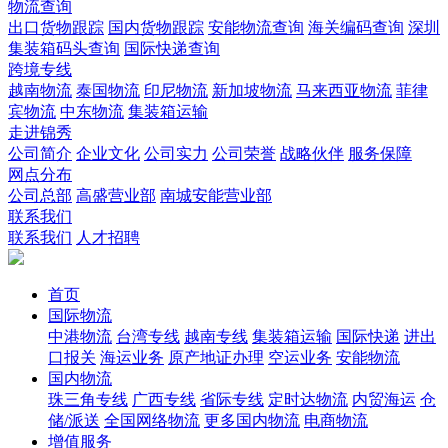
物流查询
出口货物跟踪
国内货物跟踪
安能物流查询
海关编码查询
深圳
集装箱码头查询
国际快递查询
跨境专线
越南物流
泰国物流
印尼物流
新加坡物流
马来西亚物流
菲律
宾物流
中东物流
集装箱运输
走进锦秀
公司简介
企业文化
公司实力
公司荣誉
战略伙伴
服务保障
网点分布
公司总部
高盛营业部
南城安能营业部
联系我们
联系我们
人才招聘
首页
国际物流
中港物流
台湾专线
越南专线
集装箱运输
国际快递
进出
口报关
海运业务
原产地证办理
空运业务
安能物流
国内物流
珠三角专线
广西专线
省际专线
定时达物流
内贸海运
仓
储/派送
全国网络物流
更多国内物流
电商物流
增值服务