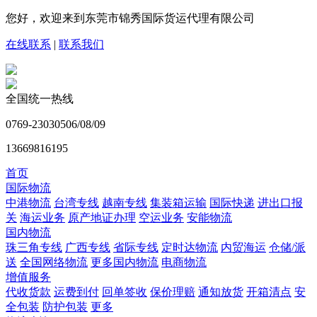
您好，欢迎来到东莞市锦秀国际货运代理有限公司
在线联系
|
联系我们
全国统一热线
0769-23030506/08/09
13669816195
首页
国际物流
中港物流
台湾专线
越南专线
集装箱运输
国际快递
进出口报
关
海运业务
原产地证办理
空运业务
安能物流
国内物流
珠三角专线
广西专线
省际专线
定时达物流
内贸海运
仓储/派
送
全国网络物流
更多国内物流
电商物流
增值服务
代收货款
运费到付
回单签收
保价理赔
通知放货
开箱清点
安
全包装
防护包装
更多