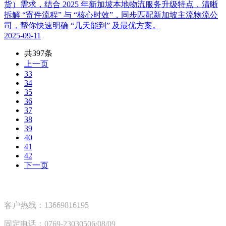
货）需求，结合 2025 年新加坡本地物流服务升级特点，清晰
拆解 “寄件流程” 与 “核心时效”，同步匹配新加坡主流物流公
司，帮你快速明确 “几天能到” 及最优方案。
2025-09-11
共397条
上一页
33
34
35
36
37
38
39
40
41
42
下一页
客户热线：13669816195
固定电话：0769-23030506/08/09