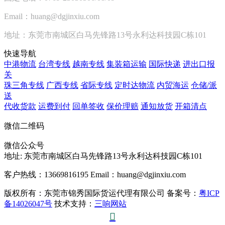
Email：huang@dgjinxiu.com
地址：东莞市南城区白马先锋路13号永利达科技园C栋101
快速导航
中港物流
台湾专线
越南专线
集装箱运输
国际快递
进出口报
关
珠三角专线
广西专线
省际专线
定时达物流
内贸海运
仓储/派
送
代收货款
运费到付
回单签收
保价理赔
通知放货
开箱清点
微信二维码
微信公众号
地址:
东莞市南城区白马先锋路13号永利达科技园C栋101
客户热线：13669816195
Email：huang@dgjinxiu.com
版权所有：东莞市锦秀国际货运代理有限公司 备案号：
粤ICP
备14026047号
技术支持：
三响网站
