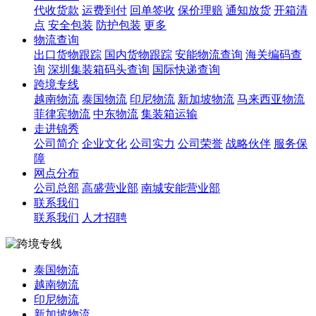
代收货款
运费到付
回单签收
保价理赔
通知放货
开箱清
点
安全包装
防护包装
更多
物流查询
出口货物跟踪
国内货物跟踪
安能物流查询
海关编码查
询
深圳集装箱码头查询
国际快递查询
跨境专线
越南物流
泰国物流
印尼物流
新加坡物流
马来西亚物流
菲律宾物流
中东物流
集装箱运输
走进锦秀
公司简介
企业文化
公司实力
公司荣誉
战略伙伴
服务保
障
网点分布
公司总部
高盛营业部
南城安能营业部
联系我们
联系我们
人才招聘
泰国物流
越南物流
印尼物流
新加坡物流