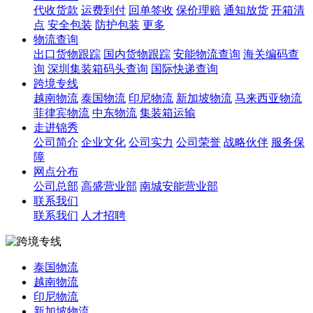
代收货款
运费到付
回单签收
保价理赔
通知放货
开箱清
点
安全包装
防护包装
更多
物流查询
出口货物跟踪
国内货物跟踪
安能物流查询
海关编码查
询
深圳集装箱码头查询
国际快递查询
跨境专线
越南物流
泰国物流
印尼物流
新加坡物流
马来西亚物流
菲律宾物流
中东物流
集装箱运输
走进锦秀
公司简介
企业文化
公司实力
公司荣誉
战略伙伴
服务保
障
网点分布
公司总部
高盛营业部
南城安能营业部
联系我们
联系我们
人才招聘
泰国物流
越南物流
印尼物流
新加坡物流