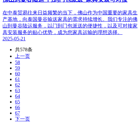
在中泰贸易往来日益频繁的当下，佛山作为中国重要的家具生
产基地，向泰国曼谷输送家具的需求持续增长。我们专注的佛
山到曼谷陆运服务，以门到门包派送的便捷性，以及可对接家
具安装服务的贴心优势，成为您家具运输的理想选择。
2025-05-21
共578条
上一页
58
59
60
61
62
63
64
65
66
67
下一页