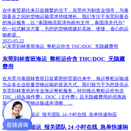
在中泰贸易往来日益频繁的当下，东莞作为制造业强市，与泰
国曼谷之间的货物运输需求持续增长。我们专注于东莞到曼谷
的海运服务，以 “泰国物流双清包税包文件，泰国清关代办”
的一站式解决方案，为您的货物搭建起高效、便捷、省心的运
输桥梁。
2025-05-22
东莞到林查班海运_整柜运价含 THC/DOC_无隐藏
费用
在东莞与泰国林查班日益紧密的贸易往来中，海运整柜运输成
为众多企业批量货物运输的首选方式。我们致力于为您提供从
东莞到林查班的专业海运整柜服务，特别推出整柜运价包含
THC（码头操作费）/DOC（文件费）且无隐藏费用的优惠政
策，让您的货物运输成本清晰、…
2025-05-22
东莞到曼谷陆运_报关团队 24 小时在线_急单快速响