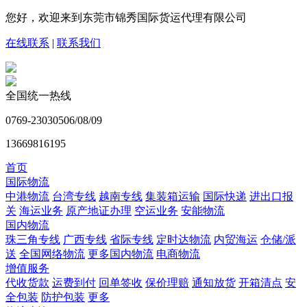
您好，欢迎来到东莞市锦秀国际货运代理有限公司
在线联系
|
联系我们
全国统一热线
0769-23030506/08/09
13669816195
首页
国际物流
中港物流
台湾专线
越南专线
集装箱运输
国际快递
进出口报
关
海运业务
原产地证办理
空运业务
安能物流
国内物流
珠三角专线
广西专线
省际专线
定时达物流
内贸海运
仓储/派
送
全国网络物流
更多国内物流
电商物流
增值服务
代收货款
运费到付
回单签收
保价理赔
通知放货
开箱清点
安
全包装
防护包装
更多