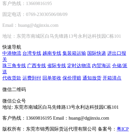
客户热线：13669816195
固定电话：0769-23030506/08/09
Email：huang@dgjinxiu.com
地址：东莞市南城区白马先锋路13号永利达科技园C栋101
快速导航
中港物流
台湾专线
越南专线
集装箱运输
国际快递
进出口报
关
珠三角专线
广西专线
省际专线
定时达物流
内贸海运
仓储/派
送
代收货款
运费到付
回单签收
保价理赔
通知放货
开箱清点
微信二维码
微信公众号
地址:
东莞市南城区白马先锋路13号永利达科技园C栋101
客户热线：13669816195
Email：huang@dgjinxiu.com
版权所有：东莞市锦秀国际货运代理有限公司 备案号：
粤ICP