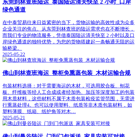
东莞到林查班陆运_泰国陆运清关快至 2 小时_口岸
绿色通道
在中泰贸易往来日益紧密的当下，货物运输的高效性成为众多
企业关注的焦点。从东莞到林查班的陆运需求也在不断增长，
而我们专业的物流服务，凭借泰国陆运清关快至 2 小时以及口
岸绿色通道的独特优势，为您的货物搭建起一条畅通无阻的运
输桥梁。
2025-05-22
佛山到林查班海运_整柜免熏蒸包装_木材运输合规
包装材料选择：对于需要海运的木材，可选用胶合板、刨花
板、纤维板等经人工合成或者经加热、加压等深度加工的包装
用木质材料，这些材料不属于木质包装检疫监管范围，无需进
行熏蒸处理4。也可以使用塑料、纸质等非木质包装材料，如
塑料薄膜、纸箱、纸护角等对木…
2025-05-21
佛山到曼谷陆运_门到门包派送_家具安装可对接