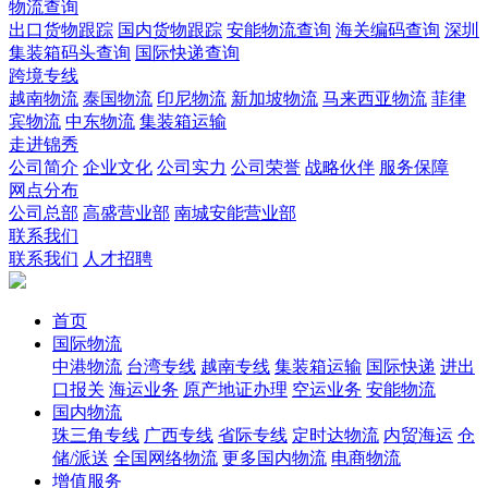
物流查询
出口货物跟踪
国内货物跟踪
安能物流查询
海关编码查询
深圳
集装箱码头查询
国际快递查询
跨境专线
越南物流
泰国物流
印尼物流
新加坡物流
马来西亚物流
菲律
宾物流
中东物流
集装箱运输
走进锦秀
公司简介
企业文化
公司实力
公司荣誉
战略伙伴
服务保障
网点分布
公司总部
高盛营业部
南城安能营业部
联系我们
联系我们
人才招聘
首页
国际物流
中港物流
台湾专线
越南专线
集装箱运输
国际快递
进出
口报关
海运业务
原产地证办理
空运业务
安能物流
国内物流
珠三角专线
广西专线
省际专线
定时达物流
内贸海运
仓
储/派送
全国网络物流
更多国内物流
电商物流
增值服务