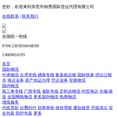
您好，欢迎来到东莞市锦秀国际货运代理有限公司
在线联系
|
联系我们
全国统一热线
0769-23030506/08/09
13669816195
首页
国际物流
中港物流
台湾专线
越南专线
集装箱运输
国际快递
进出口报
关
海运业务
原产地证办理
空运业务
安能物流
国内物流
珠三角专线
广西专线
省际专线
定时达物流
内贸海运
仓储/派
送
全国网络物流
更多国内物流
电商物流
增值服务
代收货款
运费到付
回单签收
保价理赔
通知放货
开箱清点
安
全包装
防护包装
更多