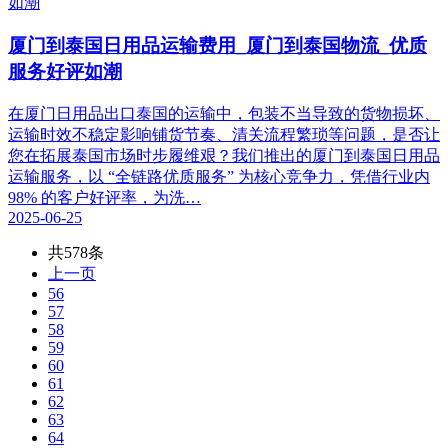
厦门到泰国日用品运输费用_厦门到泰国物流_优质
服务好评如潮​
在厦门日用品出口泰国的运输中，包装不当导致的货物损坏、
运输时效不稳定影响铺货节奏、清关流程繁琐等问题，是否让
您在拓展泰国市场时步履维艰？我们推出的厦门到泰国日用品
运输服务，以 “全链路优质服务” 为核心竞争力，凭借行业内
98% 的客户好评率，为洗…
2025-06-25
共578条
上一页
56
57
58
59
60
61
62
63
64