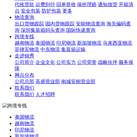
代收货款
运费到付
回单签收
保价理赔
通知放货
开箱清
点
安全包装
防护包装
更多
物流查询
出口货物跟踪
国内货物跟踪
安能物流查询
海关编码查
询
深圳集装箱码头查询
国际快递查询
跨境专线
越南物流
泰国物流
印尼物流
新加坡物流
马来西亚物流
菲律宾物流
中东物流
集装箱运输
走进锦秀
公司简介
企业文化
公司实力
公司荣誉
战略伙伴
服务保
障
网点分布
公司总部
高盛营业部
南城安能营业部
联系我们
联系我们
人才招聘
泰国物流
越南物流
印尼物流
新加坡物流