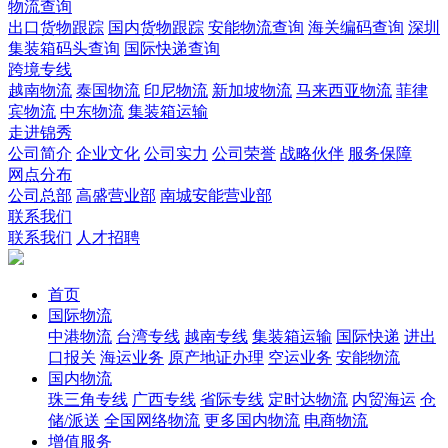
物流查询
出口货物跟踪
国内货物跟踪
安能物流查询
海关编码查询
深圳
集装箱码头查询
国际快递查询
跨境专线
越南物流
泰国物流
印尼物流
新加坡物流
马来西亚物流
菲律
宾物流
中东物流
集装箱运输
走进锦秀
公司简介
企业文化
公司实力
公司荣誉
战略伙伴
服务保障
网点分布
公司总部
高盛营业部
南城安能营业部
联系我们
联系我们
人才招聘
首页
国际物流
中港物流
台湾专线
越南专线
集装箱运输
国际快递
进出
口报关
海运业务
原产地证办理
空运业务
安能物流
国内物流
珠三角专线
广西专线
省际专线
定时达物流
内贸海运
仓
储/派送
全国网络物流
更多国内物流
电商物流
增值服务