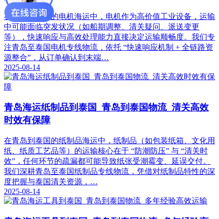
在青岛到泰国的电机海运中，电机作为高价值工业设备，运输
中可能面临突发状况（如船期调整、清关疑问、派送变更
等），快速响应与高效处理能力直接决定运输顺畅度。我们专
注青岛至泰国电机专线物流，依托 “快速响应机制 + 全链路资
源整合”，从订单确认到末端…
2025-08-14
青岛海运纸制品到泰国_青岛到泰国物流_清关高效
时效有保障​
在青岛到泰国的纸制品海运中，纸制品（如包装纸箱、文化用
纸、纸质工艺品等）的运输核心在于 “防潮防压” 与 “清关时
效”，任何环节的疏漏都可能导致纸张受潮霉变、延误交付。
我们深耕青岛至泰国纸制品专线物流，凭借对纸制品特性的深
度把握与泰国清关资源，…
2025-08-14