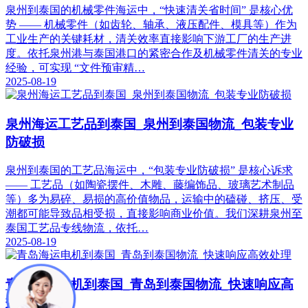
泉州到泰国的机械零件海运中，“快速清关省时间” 是核心优
势 —— 机械零件（如齿轮、轴承、液压配件、模具等）作为
工业生产的关键耗材，清关效率直接影响下游工厂的生产进
度。依托泉州港与泰国港口的紧密合作及机械零件清关的专业
经验，可实现 “文件预审精…
2025-08-19
泉州海运工艺品到泰国_泉州到泰国物流_包装专业
防破损​
泉州到泰国的工艺品海运中，“包装专业防破损” 是核心诉求
—— 工艺品（如陶瓷摆件、木雕、藤编饰品、玻璃艺术制品
等）多为易碎、易损的高价值物品，运输中的磕碰、挤压、受
潮都可能导致品相受损，直接影响商业价值。我们深耕泉州至
泰国工艺品专线物流，依托…
2025-08-19
青岛海运电机到泰国_青岛到泰国物流_快速响应高
效处理​