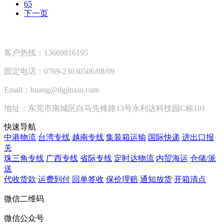
65
下一页
客户热线：13669816195
固定电话：0769-23030506/08/09
Email：huang@dgjinxiu.com
地址：东莞市南城区白马先锋路13号永利达科技园C栋101
快速导航
中港物流
台湾专线
越南专线
集装箱运输
国际快递
进出口报
关
珠三角专线
广西专线
省际专线
定时达物流
内贸海运
仓储/派
送
代收货款
运费到付
回单签收
保价理赔
通知放货
开箱清点
微信二维码
微信公众号