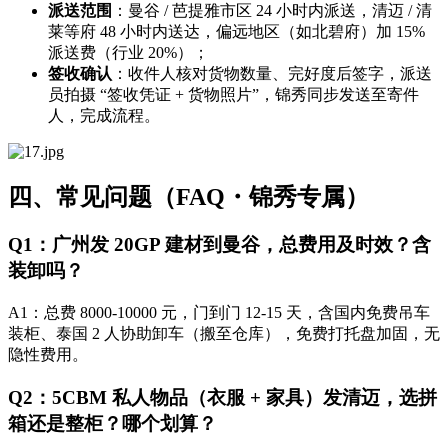
派送范围
：曼谷 / 芭提雅市区 24 小时内派送，清迈 / 清
莱等府 48 小时内送达，偏远地区（如北碧府）加 15%
派送费（行业 20%）；
签收确认
：收件人核对货物数量、完好度后签字，派送
员拍摄 “签收凭证 + 货物照片”，锦秀同步发送至寄件
人，完成流程。
四、常见问题（FAQ・锦秀专属）
Q1：广州发 20GP 建材到曼谷，总费用及时效？含
装卸吗？
A1：总费 8000-10000 元，门到门 12-15 天，含国内免费吊车
装柜、泰国 2 人协助卸车（搬至仓库），免费打托盘加固，无
隐性费用。
Q2：5CBM 私人物品（衣服 + 家具）发清迈，选拼
箱还是整柜？哪个划算？