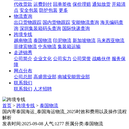
代收货款
运费到付
回单签收
保价理赔
通知放货
开箱清
点
安全包装
防护包装
更多
物流查询
出口货物跟踪
国内货物跟踪
安能物流查询
海关编码查
询
深圳集装箱码头查询
国际快递查询
跨境专线
越南物流
泰国物流
印尼物流
新加坡物流
马来西亚物流
菲律宾物流
中东物流
集装箱运输
走进锦秀
公司简介
企业文化
公司实力
公司荣誉
战略伙伴
服务保
障
网点分布
公司总部
高盛营业部
南城安能营业部
联系我们
联系我们
人才招聘
首页
>
跨境专线
>
泰国物流
国内寄泰国海运_泰国海运物流_2025时效和费用以及操作流程
解析
发表时间:2025-09-08 人气:1277 所属分类:泰国物流