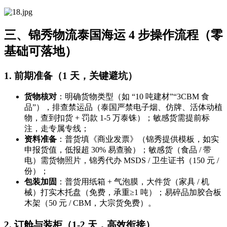
三、锦秀物流泰国海运 4 步操作流程（零
基础可落地）
1. 前期准备（1 天，关键避坑）
货物核对
：明确货物类型（如 “10 吨建材”“3CBM 食
品”），排查禁运品（泰国严禁电子烟、仿牌、活体动植
物，查到扣货 + 罚款 1-5 万泰铢）；敏感货需提前标
注，走专属专线；
资料准备
：普货填《商业发票》（锦秀提供模板，如实
申报货值，低报超 30% 易查验）；敏感货（食品 / 带
电）需货物照片，锦秀代办 MSDS / 卫生证书（150 元 /
份）；
包装加固
：普货用纸箱 + 气泡膜，大件货（家具 / 机
械）打实木托盘（免费，承重≥1 吨）；易碎品加胶合板
木架（50 元 / CBM，大宗货免费）。
2. 订舱与装柜（1-2 天，高效衔接）