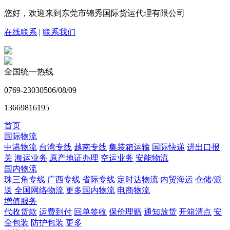
您好，欢迎来到东莞市锦秀国际货运代理有限公司
在线联系
|
联系我们
全国统一热线
0769-23030506/08/09
13669816195
首页
国际物流
中港物流
台湾专线
越南专线
集装箱运输
国际快递
进出口报
关
海运业务
原产地证办理
空运业务
安能物流
国内物流
珠三角专线
广西专线
省际专线
定时达物流
内贸海运
仓储/派
送
全国网络物流
更多国内物流
电商物流
增值服务
代收货款
运费到付
回单签收
保价理赔
通知放货
开箱清点
安
全包装
防护包装
更多