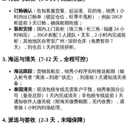
订舱确认
：告知客服货量、起运港、目的地，锦秀 1 小
时内出订舱单（锁定仓位，旺季不甩柜）；例如 20GP
柜提前 3 天订舱，确保船期衔接；
装柜安排
：国内上门装柜（珠三角 / 长三角 / 福建 24 小
时响应），20GP 柜配 3 人团队 + 叉车，2 小时内完成装
柜；其他地区自寄至广州 / 深圳仓库（免费暂存 7
天），到仓后 1 天内安排拼柜。
3. 海运与清关（7-12 天，全程可控）
海运跟踪
：货物装船后，锦秀小程序实时推送船期（输
入柜号查 “离港→到港” 状态），到港前 3 天通知清关准
备；
泰国清关
：双清包税专线无需客户干预，锦秀泰国分公
司（曼谷总部）1 天内完成清关；非包税专线提前 1 天
通知收件人缴关税（附海关缴费截图，无代收费），遇
查验 1 小时内到场处理。
4. 派送与签收（2-3 天，末端保障）