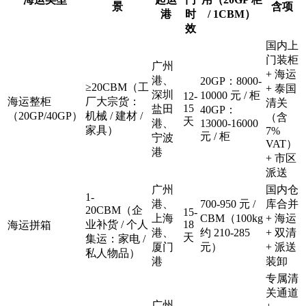
景
含项
港
时
/ 1CBM）
效
国内上
门装柜
广州
+ 海运
港、
20GP：8000-
≥20CBM（工
+ 泰国
深圳
10000 元 / 柜
12-
海运整柜
厂大宗货：
清关
15
盐田
40GP：
（20GP/40GP）
机械 / 建材 /
（含
天
港、
13000-16000
家具）
7%
元 / 柜
宁波
VAT）
港
+ 市区
派送
广州
国内仓
1-
港、
700-950 元 /
库合并
20CBM（企
15-
上海
CBM（100kg
+ 海运
业补货 / 个人
18
海运拼箱
港、
约 210-285
+ 双清
天
集运：家电 /
厦门
元）
+ 派送
私人物品）
港
装卸
专属清
关通道
广州