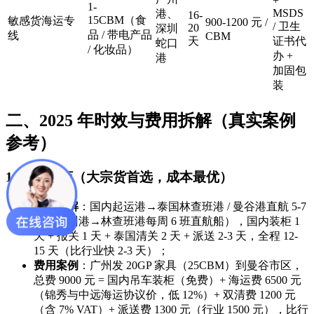
+
1-
MSDS
港、
16-
15CBM（食
敏感货海运专
900-1200 元 /
/ 卫生
20
深圳
品 / 带电产品
线
CBM
天
证书代
蛇口
/ 化妆品）
办 +
港
加固包
装
二、2025 年时效与费用拆解（真实案例
参考）
1. 海运整柜（大宗货首选，成本最优）
时效拆解
：国内起运港→泰国林查班港 / 曼谷港直航 5-7
天（广州港→林查班港每周 6 班直航船），国内装柜 1
天 + 报关 1 天 + 泰国清关 2 天 + 派送 2-3 天，全程 12-
15 天（比行业快 2-3 天）；
费用案例
：广州发 20GP 家具（25CBM）到曼谷市区，
总费 9000 元 = 国内吊车装柜（免费）+ 海运费 6500 元
（锦秀与中远海运协议价，低 12%）+ 双清费 1200 元
（含 7% VAT）+ 派送费 1300 元（行业 1500 元），比行