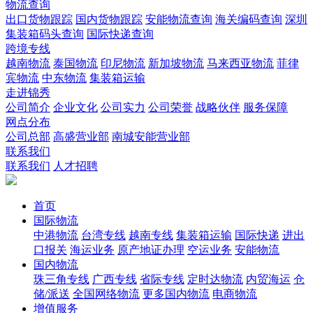
物流查询
出口货物跟踪
国内货物跟踪
安能物流查询
海关编码查询
深圳
集装箱码头查询
国际快递查询
跨境专线
越南物流
泰国物流
印尼物流
新加坡物流
马来西亚物流
菲律
宾物流
中东物流
集装箱运输
走进锦秀
公司简介
企业文化
公司实力
公司荣誉
战略伙伴
服务保障
网点分布
公司总部
高盛营业部
南城安能营业部
联系我们
联系我们
人才招聘
首页
国际物流
中港物流
台湾专线
越南专线
集装箱运输
国际快递
进出
口报关
海运业务
原产地证办理
空运业务
安能物流
国内物流
珠三角专线
广西专线
省际专线
定时达物流
内贸海运
仓
储/派送
全国网络物流
更多国内物流
电商物流
增值服务