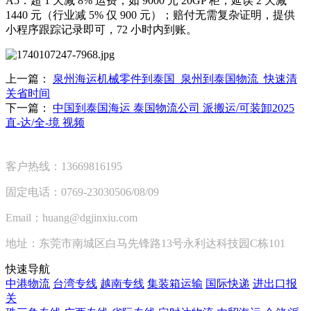
A5：超 1 天减 8% 运费，如 9000 元 20GP 柜，延误 2 天减
1440 元（行业减 5% 仅 900 元）；赔付无需复杂证明，提供
小程序跟踪记录即可，72 小时内到账。
上一篇：
泉州海运机械零件到泰国_泉州到泰国物流_快速清
关省时间​
下一篇：
中国到泰国海运 泰国物流公司 派搬运/可装卸2025
直-达/全-境 视频
客户热线：13669816195
固定电话：0769-23030506/08/09
Email：huang@dgjinxiu.com
地址：东莞市南城区白马先锋路13号永利达科技园C栋101
快速导航
中港物流
台湾专线
越南专线
集装箱运输
国际快递
进出口报
关