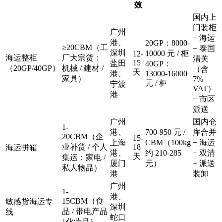
效
国内上
门装柜
广州
+ 海运
港、
20GP：8000-
≥20CBM（工
+ 泰国
深圳
10000 元 / 柜
12-
海运整柜
厂大宗货：
清关
15
盐田
40GP：
（20GP/40GP）
机械 / 建材 /
（含
天
港、
13000-16000
家具）
7%
元 / 柜
宁波
VAT）
港
+ 市区
派送
广州
国内仓
1-
港、
700-950 元 /
库合并
20CBM（企
15-
上海
CBM（100kg
+ 海运
业补货 / 个人
18
海运拼箱
港、
约 210-285
+ 双清
天
集运：家电 /
厦门
元）
+ 派送
私人物品）
港
装卸
广州
1-
港、
15CBM（食
敏感货海运专
深圳
品 / 带电产品
线
蛇口
/ 化妆品）