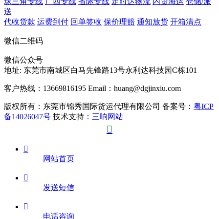
珠三角专线
广西专线
省际专线
定时达物流
内贸海运
仓储/派
送
代收货款
运费到付
回单签收
保价理赔
通知放货
开箱清点
微信二维码
微信公众号
地址:
东莞市南城区白马先锋路13号永利达科技园C栋101
客户热线：13669816195
Email：huang@dgjinxiu.com
版权所有：东莞市锦秀国际货运代理有限公司 备案号：
粤ICP
备14026047号
技术支持：
三响网站


网站首页

发送短信

电话咨询