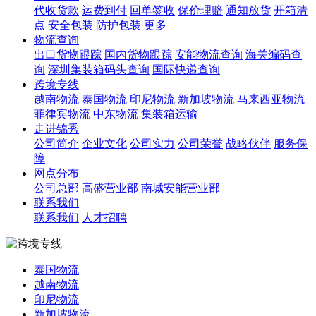
代收货款
运费到付
回单签收
保价理赔
通知放货
开箱清
点
安全包装
防护包装
更多
物流查询
出口货物跟踪
国内货物跟踪
安能物流查询
海关编码查
询
深圳集装箱码头查询
国际快递查询
跨境专线
越南物流
泰国物流
印尼物流
新加坡物流
马来西亚物流
菲律宾物流
中东物流
集装箱运输
走进锦秀
公司简介
企业文化
公司实力
公司荣誉
战略伙伴
服务保
障
网点分布
公司总部
高盛营业部
南城安能营业部
联系我们
联系我们
人才招聘
泰国物流
越南物流
印尼物流
新加坡物流