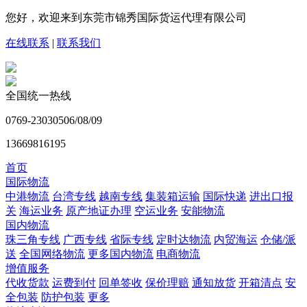
您好，欢迎来到东莞市锦秀国际货运代理有限公司
在线联系
|
联系我们
全国统一热线
0769-23030506/08/09
13669816195
首页
国际物流
中港物流
台湾专线
越南专线
集装箱运输
国际快递
进出口报
关
海运业务
原产地证办理
空运业务
安能物流
国内物流
珠三角专线
广西专线
省际专线
定时达物流
内贸海运
仓储/派
送
全国网络物流
更多国内物流
电商物流
增值服务
代收货款
运费到付
回单签收
保价理赔
通知放货
开箱清点
安
全包装
防护包装
更多