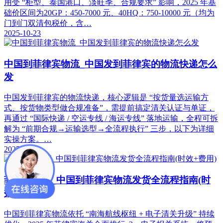
用受 “柜型、泰国港口、淡旺季、合规要求” 影响，2025 年基
础价区间为20GP：450-7000 元、40HQ：750-10000 元（均为
门到门双清包税价，含…
2025-10-23
中国到菲律宾物流_中国发到菲律宾的物流快递怎么
发
中国发到菲律宾的物流快递，核心逻辑是 “按货量选运输方
式、按货物类型做合规准备”，需提前搞定清关认证与单证，
再通过 “国际快递 / 空运专线 / 海运专线” 落地运输，全程可拆
解为 “前期合规→运输选型→全流程执行” 三步，以下为详细
实操方案。…
2025-10-22
菲律宾物流_中国到菲律宾物流发货全流程指南(时
效+费用)
中国到菲律宾物流依托 “南海航线枢纽 + 电子清关升级” 持续