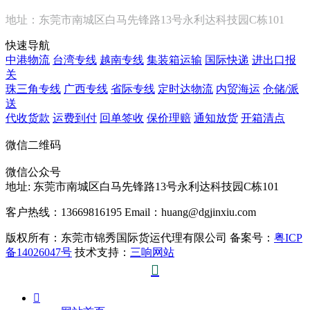
地址：东莞市南城区白马先锋路13号永利达科技园C栋101
快速导航
中港物流
台湾专线
越南专线
集装箱运输
国际快递
进出口报
关
珠三角专线
广西专线
省际专线
定时达物流
内贸海运
仓储/派
送
代收货款
运费到付
回单签收
保价理赔
通知放货
开箱清点
微信二维码
微信公众号
地址:
东莞市南城区白马先锋路13号永利达科技园C栋101
客户热线：13669816195
Email：huang@dgjinxiu.com
版权所有：东莞市锦秀国际货运代理有限公司 备案号：
粤ICP
备14026047号
技术支持：
三响网站

