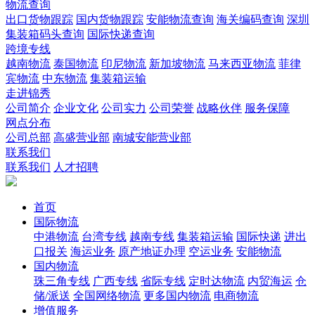
物流查询
出口货物跟踪
国内货物跟踪
安能物流查询
海关编码查询
深圳
集装箱码头查询
国际快递查询
跨境专线
越南物流
泰国物流
印尼物流
新加坡物流
马来西亚物流
菲律
宾物流
中东物流
集装箱运输
走进锦秀
公司简介
企业文化
公司实力
公司荣誉
战略伙伴
服务保障
网点分布
公司总部
高盛营业部
南城安能营业部
联系我们
联系我们
人才招聘
首页
国际物流
中港物流
台湾专线
越南专线
集装箱运输
国际快递
进出
口报关
海运业务
原产地证办理
空运业务
安能物流
国内物流
珠三角专线
广西专线
省际专线
定时达物流
内贸海运
仓
储/派送
全国网络物流
更多国内物流
电商物流
增值服务