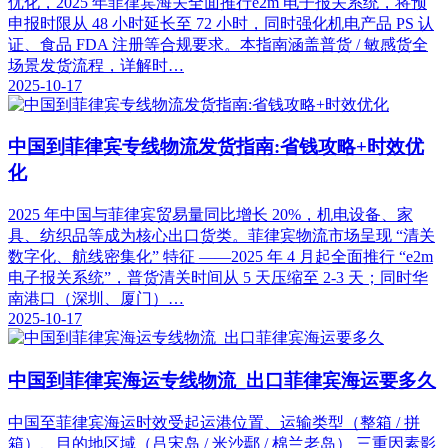
优化，2025 年菲律宾海关全面推行e2m 电子报关系统，将预
申报时限从 48 小时延长至 72 小时，同时强化机电产品 PS 认
证、食品 FDA 注册等合规要求。本指南涵盖普货 / 敏感货全
场景发货流程，详解时…
2025-10-17
中国到菲律宾专线物流发货指南:省钱攻略+时效优
化
2025 年中国与菲律宾贸易量同比增长 20%，机电设备、家
具、纺织品等成为核心出口货类。菲律宾物流市场呈现 “清关
数字化、航线密集化” 特征 ——2025 年 4 月起全面推行 “e2m
电子报关系统”，普货清关时间从 5 天压缩至 2-3 天；同时华
南港口（深圳、厦门）…
2025-10-17
中国到菲律宾海运专线物流_出口菲律宾海运要多久
中国至菲律宾海运时效受起运港位置、运输类型（整箱 / 拼
箱）、目的地区域（吕宋岛 / 米沙鄢 / 棉兰老岛） 三重因素影