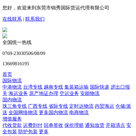
您好，欢迎来到东莞市锦秀国际货运代理有限公司
在线联系
|
联系我们
全国统一热线
0769-23030506/08/09
13669816195
首页
国际物流
中港物流
台湾专线
越南专线
集装箱运输
国际快递
进出口报
关
海运业务
原产地证办理
空运业务
安能物流
国内物流
珠三角专线
广西专线
省际专线
定时达物流
内贸海运
仓储/派
送
全国网络物流
更多国内物流
电商物流
增值服务
代收货款
运费到付
回单签收
保价理赔
通知放货
开箱清点
安
全包装
防护包装
更多