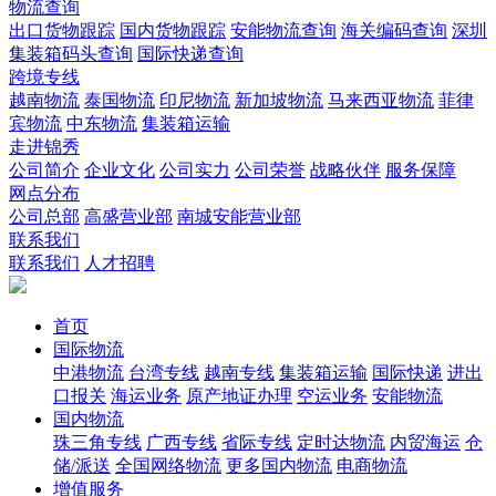
物流查询
出口货物跟踪
国内货物跟踪
安能物流查询
海关编码查询
深圳
集装箱码头查询
国际快递查询
跨境专线
越南物流
泰国物流
印尼物流
新加坡物流
马来西亚物流
菲律
宾物流
中东物流
集装箱运输
走进锦秀
公司简介
企业文化
公司实力
公司荣誉
战略伙伴
服务保障
网点分布
公司总部
高盛营业部
南城安能营业部
联系我们
联系我们
人才招聘
首页
国际物流
中港物流
台湾专线
越南专线
集装箱运输
国际快递
进出
口报关
海运业务
原产地证办理
空运业务
安能物流
国内物流
珠三角专线
广西专线
省际专线
定时达物流
内贸海运
仓
储/派送
全国网络物流
更多国内物流
电商物流
增值服务