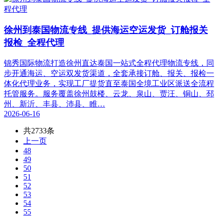
徐州到泰国物流专线_提供海运空运发货_订舱报关
报检_全程代理
锦秀国际物流打造徐州直达泰国一站式全程代理物流专线，同
步开通海运、空运双发货渠道，全套承接订舱、报关、报检一
体化代理业务，实现工厂提货直至泰国全境工业区派送全流程
托管服务。服务覆盖徐州鼓楼、云龙、泉山、贾汪、铜山、邳
州、新沂、丰县、沛县、睢…
2026-06-16
共2733条
上一页
48
49
50
51
52
53
54
55