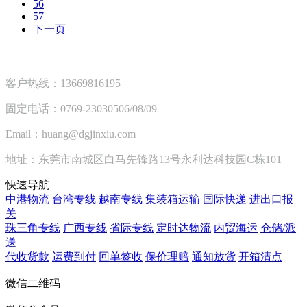
56
57
下一页
客户热线：13669816195
固定电话：0769-23030506/08/09
Email：huang@dgjinxiu.com
地址：东莞市南城区白马先锋路13号永利达科技园C栋101
快速导航
中港物流
台湾专线
越南专线
集装箱运输
国际快递
进出口报
关
珠三角专线
广西专线
省际专线
定时达物流
内贸海运
仓储/派
送
代收货款
运费到付
回单签收
保价理赔
通知放货
开箱清点
微信二维码