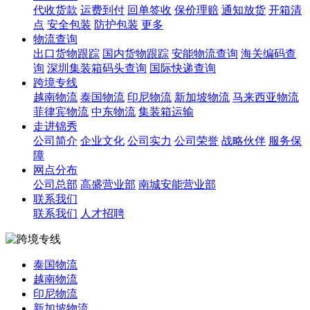
代收货款
运费到付
回单签收
保价理赔
通知放货
开箱清
点
安全包装
防护包装
更多
物流查询
出口货物跟踪
国内货物跟踪
安能物流查询
海关编码查
询
深圳集装箱码头查询
国际快递查询
跨境专线
越南物流
泰国物流
印尼物流
新加坡物流
马来西亚物流
菲律宾物流
中东物流
集装箱运输
走进锦秀
公司简介
企业文化
公司实力
公司荣誉
战略伙伴
服务保
障
网点分布
公司总部
高盛营业部
南城安能营业部
联系我们
联系我们
人才招聘
泰国物流
越南物流
印尼物流
新加坡物流