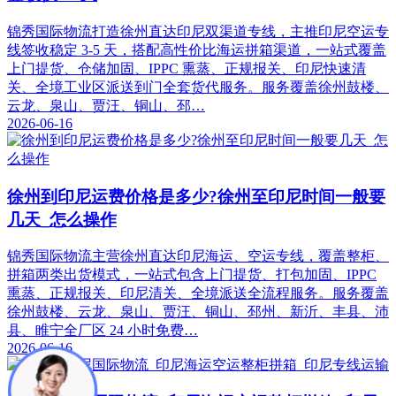
锦秀国际物流打造徐州直达印尼双渠道专线，主推印尼空运专
线签收稳定 3-5 天，搭配高性价比海运拼箱渠道，一站式覆盖
上门提货、仓储加固、IPPC 熏蒸、正规报关、印尼快速清
关、全境工业区派送到门全套货代服务。服务覆盖徐州鼓楼、
云龙、泉山、贾汪、铜山、邳…
2026-06-16
徐州到印尼运费价格是多少?徐州至印尼时间一般要
几天_怎么操作
锦秀国际物流主营徐州直达印尼海运、空运专线，覆盖整柜、
拼箱两类出货模式，一站式包含上门提货、打包加固、IPPC
熏蒸、正规报关、印尼清关、全境派送全流程服务。服务覆盖
徐州鼓楼、云龙、泉山、贾汪、铜山、邳州、新沂、丰县、沛
县、睢宁全厂区 24 小时免费…
2026-06-16