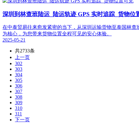
深圳到林查班陆运_陆运轨迹 GPS 实时追踪_货物位
在中泰贸易往来愈发紧密的当下，从深圳运输货物至泰国林查班
为核心，为您带来货物位置全程可见的安心体验。
2025-05-21
共2733条
上一页
302
303
304
305
306
307
308
309
310
311
下一页