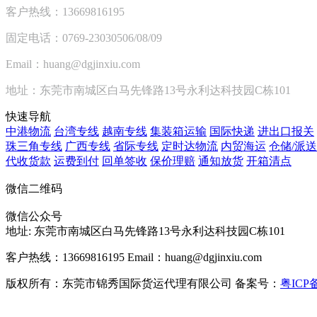
客户热线：13669816195
固定电话：0769-23030506/08/09
Email：huang@dgjinxiu.com
地址：东莞市南城区白马先锋路13号永利达科技园C栋101
快速导航
中港物流
台湾专线
越南专线
集装箱运输
国际快递
进出口报关
珠三角专线
广西专线
省际专线
定时达物流
内贸海运
仓储/派送
代收货款
运费到付
回单签收
保价理赔
通知放货
开箱清点
微信二维码
微信公众号
地址:
东莞市南城区白马先锋路13号永利达科技园C栋101
客户热线：13669816195
Email：huang@dgjinxiu.com
版权所有：东莞市锦秀国际货运代理有限公司 备案号：
粤ICP备