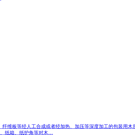
、纤维板等经人工合成或者经加热、加压等深度加工的包装用木
膜、纸箱、纸护角等对木…