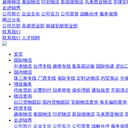
越南物流
泰国物流
印尼物流
新加坡物流
马来西亚物流
菲律宾
走进锦秀
公司简介
企业文化
公司实力
公司荣誉
战略伙伴
服务保障
网点分布
公司总部
高盛营业部
南城安能营业部
联系我们
联系我们
人才招聘
首页
国际物流
中港物流
台湾专线
越南专线
集装箱运输
国际快递
进出
国内物流
珠三角专线
广西专线
省际专线
定时达物流
内贸海运
仓储
增值服务
代收货款
运费到付
回单签收
保价理赔
通知放货
开箱清
物流查询
出口货物跟踪
国内货物跟踪
安能物流查询
海关编码查询
跨境专线
越南物流
泰国物流
印尼物流
新加坡物流
马来西亚物流
走进锦秀
公司简介
企业文化
公司实力
公司荣誉
战略伙伴
服务保