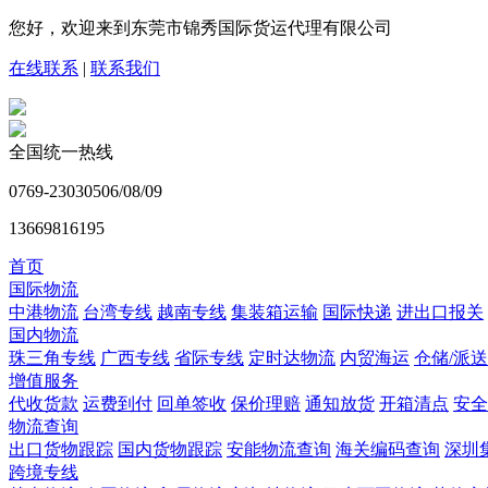
您好，欢迎来到东莞市锦秀国际货运代理有限公司
在线联系
|
联系我们
全国统一热线
0769-23030506/08/09
13669816195
首页
国际物流
中港物流
台湾专线
越南专线
集装箱运输
国际快递
进出口报关
国内物流
珠三角专线
广西专线
省际专线
定时达物流
内贸海运
仓储/派送
增值服务
代收货款
运费到付
回单签收
保价理赔
通知放货
开箱清点
安全
物流查询
出口货物跟踪
国内货物跟踪
安能物流查询
海关编码查询
深圳
跨境专线