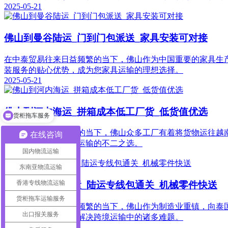
2025-05-21
佛山到曼谷陆运_门到门包派送_家具安装可对接
在中泰贸易往来日益频繁的当下，佛山作为中国重要的家具生
装服务的贴心优势，成为您家具运输的理想选择。
2025-05-21
佛山到河内海运_拼箱成本低工厂货_低货值优选
货柜拖车服务
在中越贸易蓬勃发展的当下，佛山众多工厂有着将货物运往越
在线咨询
本优势，成为工厂货运输的不二之选。
国内物流运输
2025-05-21
东南亚物流运输
香港专线物流运输
佛山到林查班陆运_陆运专线包通关_机械零件快送
货柜拖车运输服务
在中泰贸易往来日益频繁的当下，佛山作为制造业重镇，向泰
出口报关服务
输的理想选择，为您解决跨境运输中的诸多难题。
2025-05-21