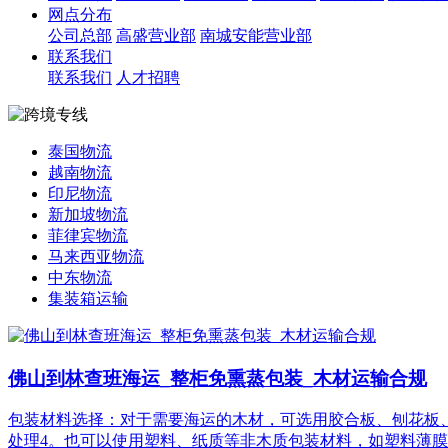
网点分布
公司总部
高盛营业部
南城安能营业部
联系我们
联系我们
人才招聘
泰国物流
越南物流
印尼物流
新加坡物流
菲律宾物流
马来西亚物流
中东物流
集装箱运输
佛山到林查班海运_整柜免熏蒸包装_木材运输合规
包装材料选择：对于需要海运的木材，可选用胶合板、刨花板
处理4。也可以使用塑料、纸质等非木质包装材料，如塑料薄