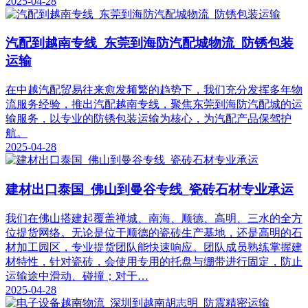
2025-04-28
汽配到越南专线_东莞到海防汽配城物流_防锈包装
运输
在中越汽配贸易往来愈发频繁的趋势下，我们充分发挥多年物
流服务经验，推出汽配越南专线，聚焦东莞到海防汽配城的运
输服务，以专业的防锈包装运输为核心，为汽配产品保驾护
航。
2025-04-28
建材出口泰国_佛山到曼谷专线_瓷砖石材专业承运
我们在佛山搭建起覆盖禅城、南海、顺德、高明、三水的全方
位提货网络。无论是位于顺德的瓷砖生产基地，还是高明的石
材加工园区，专业提货团队能快速响应。团队成员熟练掌握建
材特性，针对瓷砖，会使用专用的托盘与绷带进行固定，防止
运输途中滑动、碰撞；对于…
2025-04-28