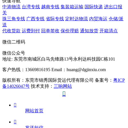
快速导航
中港物流
台湾专线
越南专线
集装箱运输
国际快递
进出口报
关
珠三角专线
广西专线
省际专线
定时达物流
内贸海运
仓储/派
送
代收货款
运费到付
回单签收
保价理赔
通知放货
开箱清点
微信二维码
微信公众号
地址:
东莞市南城区白马先锋路13号永利达科技园C栋101
客户热线：13669816195
Email：huang@dgjinxiu.com
版权所有：东莞市锦秀国际货运代理有限公司 备案号：
粤ICP
备14026047号
技术支持：
三响网站


网站首页

发送短信