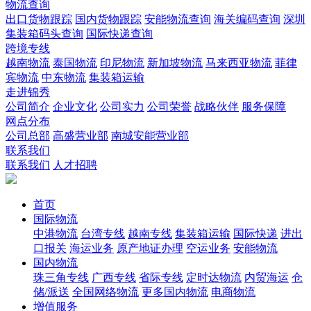
物流查询
出口货物跟踪
国内货物跟踪
安能物流查询
海关编码查询
深圳
集装箱码头查询
国际快递查询
跨境专线
越南物流
泰国物流
印尼物流
新加坡物流
马来西亚物流
菲律
宾物流
中东物流
集装箱运输
走进锦秀
公司简介
企业文化
公司实力
公司荣誉
战略伙伴
服务保障
网点分布
公司总部
高盛营业部
南城安能营业部
联系我们
联系我们
人才招聘
首页
国际物流
中港物流
台湾专线
越南专线
集装箱运输
国际快递
进出
口报关
海运业务
原产地证办理
空运业务
安能物流
国内物流
珠三角专线
广西专线
省际专线
定时达物流
内贸海运
仓
储/派送
全国网络物流
更多国内物流
电商物流
增值服务