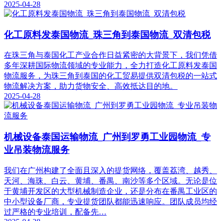
2025-04-28
化工原料发泰国物流_珠三角到泰国物流_双清包税
在珠三角与泰国化工产业合作日益紧密的大背景下，我们凭借
多年深耕国际物流领域的专业能力，全力打造化工原料发泰国
物流服务，为珠三角到泰国的化工贸易提供双清包税的一站式
物流解决方案，助力货物安全、高效抵达目的地。​
2025-04-28
机械设备泰国运输物流_广州到罗勇工业园物流_专
业吊装物流服务
我们在广州构建了全面且深入的提货网络，覆盖荔湾、越秀、
天河、海珠、白云、黄埔、番禺、南沙等多个区域。无论是位
于黄埔开发区的大型机械制造企业，还是分布在番禺工业区的
中小型设备厂商，专业提货团队都能迅速响应。团队成员均经
过严格的专业培训，配备先…