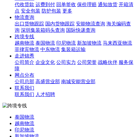
代收货款
运费到付
回单签收
保价理赔
通知放货
开箱清
点
安全包装
防护包装
更多
物流查询
出口货物跟踪
国内货物跟踪
安能物流查询
海关编码查
询
深圳集装箱码头查询
国际快递查询
跨境专线
越南物流
泰国物流
印尼物流
新加坡物流
马来西亚物流
菲律宾物流
中东物流
集装箱运输
走进锦秀
公司简介
企业文化
公司实力
公司荣誉
战略伙伴
服务保
障
网点分布
公司总部
高盛营业部
南城安能营业部
联系我们
联系我们
人才招聘
泰国物流
越南物流
印尼物流
新加坡物流