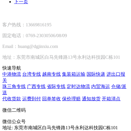
下一页
客户热线：13669816195
固定电话：0769-23030506/08/09
Email：huang@dgjinxiu.com
地址：东莞市南城区白马先锋路13号永利达科技园C栋101
快速导航
中港物流
台湾专线
越南专线
集装箱运输
国际快递
进出口报
关
珠三角专线
广西专线
省际专线
定时达物流
内贸海运
仓储/派
送
代收货款
运费到付
回单签收
保价理赔
通知放货
开箱清点
微信二维码
微信公众号
地址:
东莞市南城区白马先锋路13号永利达科技园C栋101