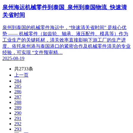
泉州海运机械零件到泰国_泉州到泰国物流_快速清
关省时间​
泉州到泰国的机械零件海运中，“快速清关省时间” 是核心优
势 —— 机械零件（如齿轮、轴承、液压配件、模具等）作为
工业生产的关键耗材，清关效率直接影响下游工厂的生产进
度。依托泉州港与泰国港口的紧密合作及机械零件清关的专业
经验，可实现 “文件预审精…
2025-08-19
共2733条
上一页
284
285
286
287
288
289
290
291
292
293