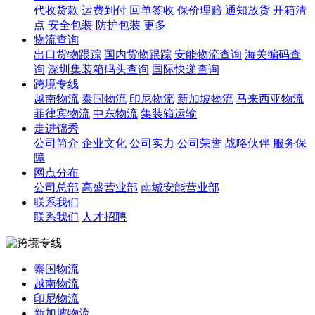
代收货款
运费到付
回单签收
保价理赔
通知放货
开箱清
点
安全包装
防护包装
更多
物流查询
出口货物跟踪
国内货物跟踪
安能物流查询
海关编码查
询
深圳集装箱码头查询
国际快递查询
跨境专线
越南物流
泰国物流
印尼物流
新加坡物流
马来西亚物流
菲律宾物流
中东物流
集装箱运输
走进锦秀
公司简介
企业文化
公司实力
公司荣誉
战略伙伴
服务保
障
网点分布
公司总部
高盛营业部
南城安能营业部
联系我们
联系我们
人才招聘
泰国物流
越南物流
印尼物流
新加坡物流