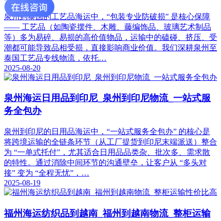
泉州到泰国的工艺品海运中，“包装专业防破损” 是核心保障
—— 工艺品（如陶瓷摆件、木雕、藤编饰品、玻璃艺术制品
等）多为易碎、易损的高价值物品，运输中的磕碰、挤压、受
潮都可能导致品相受损，直接影响商业价值。我们深耕泉州至
泰国工艺品专线物流，依托…
2025-08-20
泉州海运日用品到印尼_泉州到印尼物流_一站式服
务全包办​
泉州到印尼的日用品海运中，“一站式服务全包办” 的核心是
将跨境运输的全链条环节（从工厂提货到印尼末端派送）整合
为 “一单式托付”，尤其适合日用品品类杂、批次多、需求散
的特性。通过消除中间环节的沟通壁垒，让客户从 “多头对
接” 变为 “全程无忧”，…
2025-08-19
福州海运纺织品到越南_福州到越南物流_整柜运输