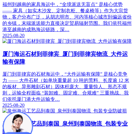
福州到越南的家具海运中，“全境派送无盲点” 是核心优势
—— 家具（如实木沙发、定制衣柜、餐桌椅等）作为大宗货
物，客户分布广泛，从胡志明市、河内等核心城市到偏远省份
的乡镇，末端派送能力直接决定贸易辐射范围。我们依托福州
港至越南的成熟海运链路，深…
2025-08-20
厦门海运石材到菲律宾_厦门到菲律宾物流_大件运
输有保障​
厦门到菲律宾的石材海运中，“大件运输有保障” 是核心竞争
力 —— 大件石材（如单块重量超 10 吨的荒料、长度逾 12 米
的板材、异形雕刻石材）因体积庞大、重量惊人、形态不规
则，运输全程面临 “装卸难、固定难、合规难” 三重挑战。我
们依托厦门港大件运输专…
2025-08-20
泉州海运工艺品到泰国_泉州到泰国物流_包装专业
防破损​