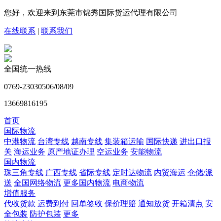
您好，欢迎来到东莞市锦秀国际货运代理有限公司
在线联系
|
联系我们
全国统一热线
0769-23030506/08/09
13669816195
首页
国际物流
中港物流
台湾专线
越南专线
集装箱运输
国际快递
进出口报
关
海运业务
原产地证办理
空运业务
安能物流
国内物流
珠三角专线
广西专线
省际专线
定时达物流
内贸海运
仓储/派
送
全国网络物流
更多国内物流
电商物流
增值服务
代收货款
运费到付
回单签收
保价理赔
通知放货
开箱清点
安
全包装
防护包装
更多