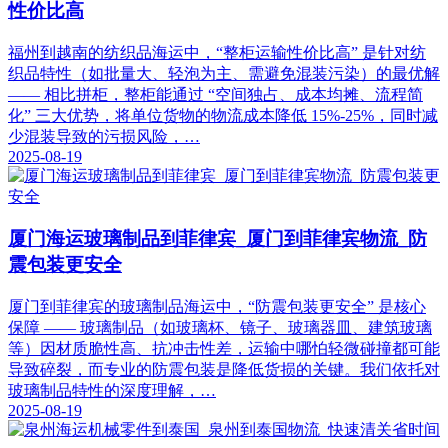
性价比高​
福州到越南的纺织品海运中，“整柜运输性价比高” 是针对纺
织品特性（如批量大、轻泡为主、需避免混装污染）的最优解
—— 相比拼柜，整柜能通过 “空间独占、成本均摊、流程简
化” 三大优势，将单位货物的物流成本降低 15%-25%，同时减
少混装导致的污损风险，…
2025-08-19
厦门海运玻璃制品到菲律宾_厦门到菲律宾物流_防
震包装更安全​
厦门到菲律宾的玻璃制品海运中，“防震包装更安全” 是核心
保障 —— 玻璃制品（如玻璃杯、镜子、玻璃器皿、建筑玻璃
等）因材质脆性高、抗冲击性差，运输中哪怕轻微碰撞都可能
导致碎裂，而专业的防震包装是降低货损的关键。我们依托对
玻璃制品特性的深度理解，…
2025-08-19