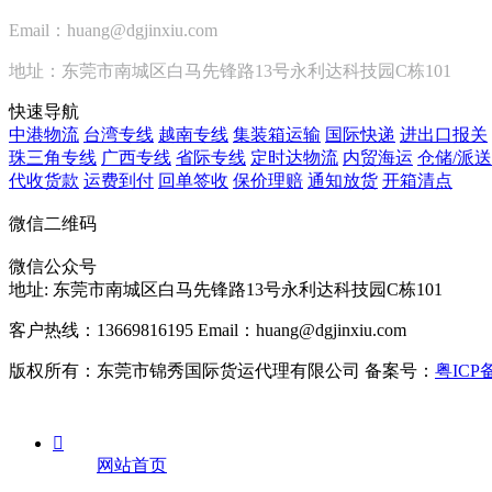
Email：huang@dgjinxiu.com
地址：东莞市南城区白马先锋路13号永利达科技园C栋101
快速导航
中港物流
台湾专线
越南专线
集装箱运输
国际快递
进出口报关
珠三角专线
广西专线
省际专线
定时达物流
内贸海运
仓储/派送
代收货款
运费到付
回单签收
保价理赔
通知放货
开箱清点
微信二维码
微信公众号
地址:
东莞市南城区白马先锋路13号永利达科技园C栋101
客户热线：13669816195
Email：huang@dgjinxiu.com
版权所有：东莞市锦秀国际货运代理有限公司 备案号：
粤ICP备

网站首页