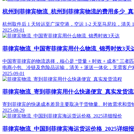
杭州到菲律宾物流_杭州到菲律宾物流的费用多少_真
杭州取件后 1 天转运至广深空港，空运 1-2 天至马尼拉，清关 1-2
2025-09-01
菲律宾物流_中国寄菲律宾用什么物流_锦秀时效3天
中国寄菲律宾的物流选择，核心是 “货量 + 时效 + 成本”
电商小包、冷链及危险品运输，清关 + 派送一体化，无需客户
2025-09-01
菲律宾物流_寄到菲律宾用什么快递便宜_真实发货流
寄到菲律宾的快递成本差异主要取决于货物量、时效需求和货
2025-08-29
菲律宾物流_中国到菲律宾海运货运价格_2025详细