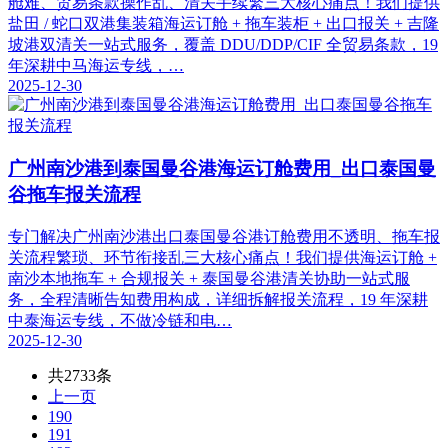
舱难、贸易条款操作乱、清关手续繁三大核心痛点！我们提供
盐田 / 蛇口双港集装箱海运订舱 + 拖车装柜 + 出口报关 + 吉隆
坡港双清关一站式服务，覆盖 DDU/DDP/CIF 全贸易条款，19
年深耕中马海运专线，…
2025-12-30
广州南沙港到泰国曼谷港海运订舱费用_出口泰国曼
谷拖车报关流程
专门解决广州南沙港出口泰国曼谷港订舱费用不透明、拖车报
关流程繁琐、环节衔接乱三大核心痛点！我们提供海运订舱 +
南沙本地拖车 + 合规报关 + 泰国曼谷港清关协助一站式服
务，全程清晰告知费用构成，详细拆解报关流程，19 年深耕
中泰海运专线，不做冷链和电…
2025-12-30
共2733条
上一页
190
191