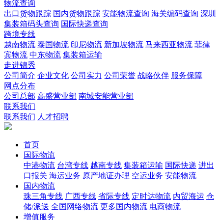
物流查询
出口货物跟踪
国内货物跟踪
安能物流查询
海关编码查询
深圳
集装箱码头查询
国际快递查询
跨境专线
越南物流
泰国物流
印尼物流
新加坡物流
马来西亚物流
菲律
宾物流
中东物流
集装箱运输
走进锦秀
公司简介
企业文化
公司实力
公司荣誉
战略伙伴
服务保障
网点分布
公司总部
高盛营业部
南城安能营业部
联系我们
联系我们
人才招聘
首页
国际物流
中港物流
台湾专线
越南专线
集装箱运输
国际快递
进出
口报关
海运业务
原产地证办理
空运业务
安能物流
国内物流
珠三角专线
广西专线
省际专线
定时达物流
内贸海运
仓
储/派送
全国网络物流
更多国内物流
电商物流
增值服务