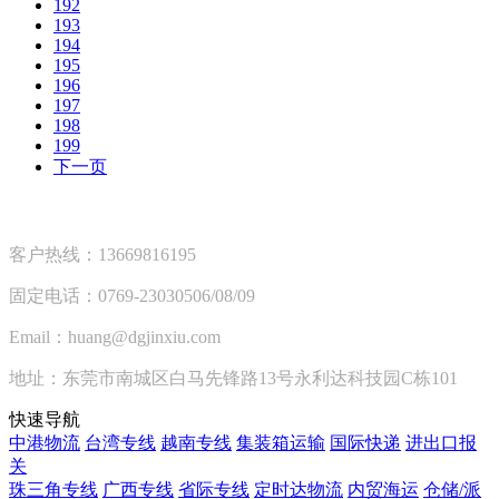
192
193
194
195
196
197
198
199
下一页
客户热线：13669816195
固定电话：0769-23030506/08/09
Email：huang@dgjinxiu.com
地址：东莞市南城区白马先锋路13号永利达科技园C栋101
快速导航
中港物流
台湾专线
越南专线
集装箱运输
国际快递
进出口报
关
珠三角专线
广西专线
省际专线
定时达物流
内贸海运
仓储/派