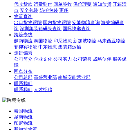
代收货款
运费到付
回单签收
保价理赔
通知放货
开箱清
点
安全包装
防护包装
更多
物流查询
出口货物跟踪
国内货物跟踪
安能物流查询
海关编码查
询
深圳集装箱码头查询
国际快递查询
跨境专线
越南物流
泰国物流
印尼物流
新加坡物流
马来西亚物流
菲律宾物流
中东物流
集装箱运输
走进锦秀
公司简介
企业文化
公司实力
公司荣誉
战略伙伴
服务保
障
网点分布
公司总部
高盛营业部
南城安能营业部
联系我们
联系我们
人才招聘
泰国物流
越南物流
印尼物流
新加坡物流