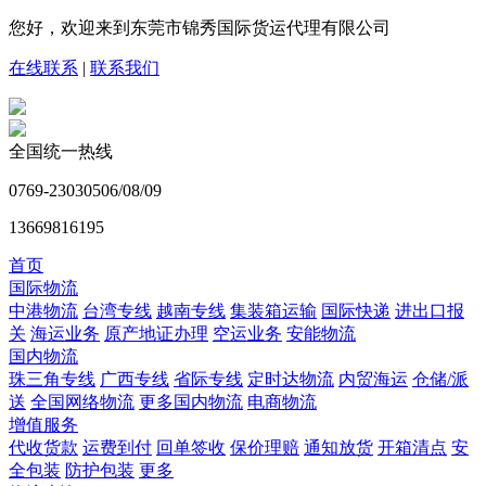
您好，欢迎来到东莞市锦秀国际货运代理有限公司
在线联系
|
联系我们
全国统一热线
0769-23030506/08/09
13669816195
首页
国际物流
中港物流
台湾专线
越南专线
集装箱运输
国际快递
进出口报
关
海运业务
原产地证办理
空运业务
安能物流
国内物流
珠三角专线
广西专线
省际专线
定时达物流
内贸海运
仓储/派
送
全国网络物流
更多国内物流
电商物流
增值服务
代收货款
运费到付
回单签收
保价理赔
通知放货
开箱清点
安
全包装
防护包装
更多