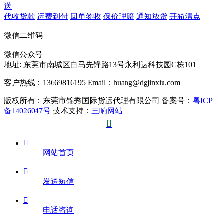
送
代收货款
运费到付
回单签收
保价理赔
通知放货
开箱清点
微信二维码
微信公众号
地址:
东莞市南城区白马先锋路13号永利达科技园C栋101
客户热线：13669816195
Email：huang@dgjinxiu.com
版权所有：东莞市锦秀国际货运代理有限公司 备案号：
粤ICP
备14026047号
技术支持：
三响网站


网站首页

发送短信

电话咨询