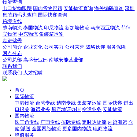
物流查询
出口货物跟踪
国内货物跟踪
安能物流查询
海关编码查询
深圳
集装箱码头查询
国际快递查询
跨境专线
越南物流
泰国物流
印尼物流
新加坡物流
马来西亚物流
菲律
宾物流
中东物流
集装箱运输
走进锦秀
公司简介
企业文化
公司实力
公司荣誉
战略伙伴
服务保障
网点分布
公司总部
高盛营业部
南城安能营业部
联系我们
联系我们
人才招聘
首页
国际物流
中港物流
台湾专线
越南专线
集装箱运输
国际快递
进出
口报关
海运业务
原产地证办理
空运业务
安能物流
国内物流
珠三角专线
广西专线
省际专线
定时达物流
内贸海运
仓
储/派送
全国网络物流
更多国内物流
电商物流
增值服务