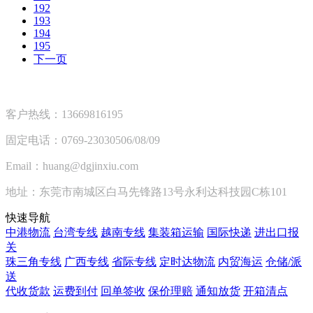
192
193
194
195
下一页
客户热线：13669816195
固定电话：0769-23030506/08/09
Email：huang@dgjinxiu.com
地址：东莞市南城区白马先锋路13号永利达科技园C栋101
快速导航
中港物流
台湾专线
越南专线
集装箱运输
国际快递
进出口报
关
珠三角专线
广西专线
省际专线
定时达物流
内贸海运
仓储/派
送
代收货款
运费到付
回单签收
保价理赔
通知放货
开箱清点