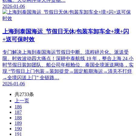
机械、大型构件等大件货物…
2026-01-06
上海到泰国海运_节假日无休/包装车卸车全+境+闪
+送可保时效
专门解决上海到泰国海运节假日中断、流程碎片化、派送受
限、时效波动四大痛点！深耕中泰航线 19 年，整合上海 24 小
时节假日装卸团队、船公司年框舱位、泰国全境派送网络，实
现 “节假日上门包装→装卸提货→固定船期海运→清关不打烊
→全境闪送上门” 全链路…
2026-01-06
共2733条
上一页
186
187
188
189
190
191