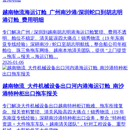
越南物流海运订舱_广州南沙港/深圳蛇口到胡志明
港订舱_费用明细
专门解决广州 / 深圳到越南胡志明港海运订舱繁琐、费用不透
明、舱位不稳定、清关延误四大痛点！锦秀物流（19 年东南
亚专线经验）深耕南沙 / 蛇口至胡志明航线，整合船公司年框
舱位、珠三角拖车网络、越南本地清关团队，提供 “上门提货
→拖车→报关→海运订舱…
2026-01-06
越南物流_大件机械设备出口河内港海运订舱_南沙
港特种柜出口拖车报关
专门解决大件机械设备出口越南特种柜订舱难、拖车衔接复
杂、报关资料繁琐、清关风险高四大痛点！锦秀物流（19 年
东南亚专线经验）深耕南沙港特种柜出口业务，整合 “特种柜
资源 + 大件拖车车队 + 越南清关团队”，针对工程设备、重型