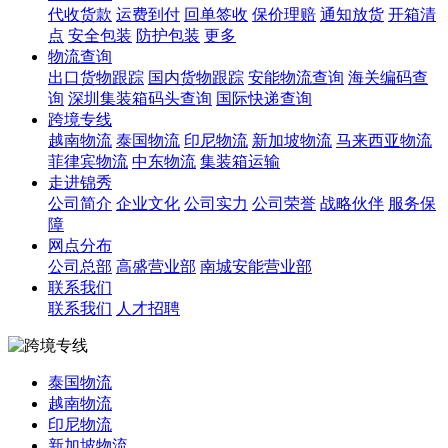
代收货款
运费到付
回单签收
保价理赔
通知放货
开箱清
点
安全包装
防护包装
更多
物流查询
出口货物跟踪
国内货物跟踪
安能物流查询
海关编码查
询
深圳集装箱码头查询
国际快递查询
跨境专线
越南物流
泰国物流
印尼物流
新加坡物流
马来西亚物流
菲律宾物流
中东物流
集装箱运输
走进锦秀
公司简介
企业文化
公司实力
公司荣誉
战略伙伴
服务保
障
网点分布
公司总部
高盛营业部
南城安能营业部
联系我们
联系我们
人才招聘
泰国物流
越南物流
印尼物流
新加坡物流