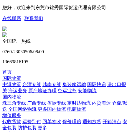
您好，欢迎来到东莞市锦秀国际货运代理有限公司
在线联系
|
联系我们
全国统一热线
0769-23030506/08/09
13669816195
首页
国际物流
中港物流
台湾专线
越南专线
集装箱运输
国际快递
进出口报
关
海运业务
原产地证办理
空运业务
安能物流
国内物流
珠三角专线
广西专线
省际专线
定时达物流
内贸海运
仓储/派
送
全国网络物流
更多国内物流
电商物流
增值服务
代收货款
运费到付
回单签收
保价理赔
通知放货
开箱清点
安
全包装
防护包装
更多