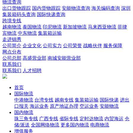
物流查询
出口货物跟踪
国内货物跟踪
安能物流查询
海关编码查询
深圳
集装箱码头查询
国际快递查询
跨境专线
越南物流
泰国物流
印尼物流
新加坡物流
马来西亚物流
菲律
宾物流
中东物流
集装箱运输
走进锦秀
公司简介
企业文化
公司实力
公司荣誉
战略伙伴
服务保障
网点分布
公司总部
高盛营业部
南城安能营业部
联系我们
联系我们
人才招聘
首页
国际物流
中港物流
台湾专线
越南专线
集装箱运输
国际快递
进出
口报关
海运业务
原产地证办理
空运业务
安能物流
国内物流
珠三角专线
广西专线
省际专线
定时达物流
内贸海运
仓
储/派送
全国网络物流
更多国内物流
电商物流
增值服务