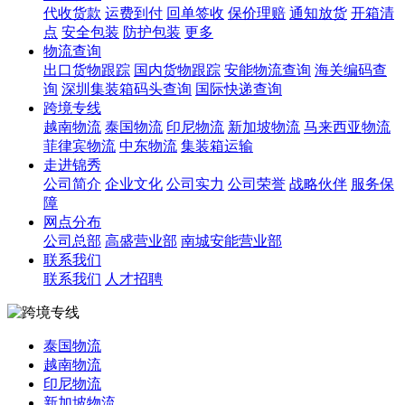
代收货款
运费到付
回单签收
保价理赔
通知放货
开箱清
点
安全包装
防护包装
更多
物流查询
出口货物跟踪
国内货物跟踪
安能物流查询
海关编码查
询
深圳集装箱码头查询
国际快递查询
跨境专线
越南物流
泰国物流
印尼物流
新加坡物流
马来西亚物流
菲律宾物流
中东物流
集装箱运输
走进锦秀
公司简介
企业文化
公司实力
公司荣誉
战略伙伴
服务保
障
网点分布
公司总部
高盛营业部
南城安能营业部
联系我们
联系我们
人才招聘
泰国物流
越南物流
印尼物流
新加坡物流