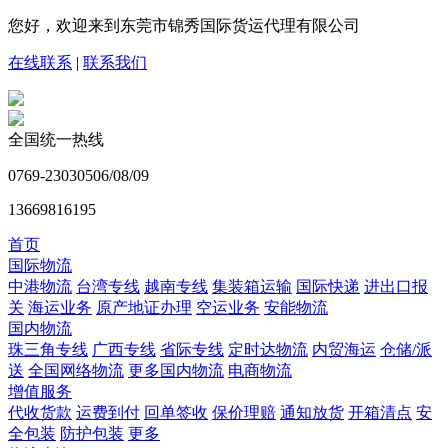
您好，欢迎来到东莞市锦秀国际货运代理有限公司
在线联系
|
联系我们
全国统一热线
0769-23030506/08/09
13669816195
首页
国际物流
中港物流
台湾专线
越南专线
集装箱运输
国际快递
进出口报
关
海运业务
原产地证办理
空运业务
安能物流
国内物流
珠三角专线
广西专线
省际专线
定时达物流
内贸海运
仓储/派
送
全国网络物流
更多国内物流
电商物流
增值服务
代收货款
运费到付
回单签收
保价理赔
通知放货
开箱清点
安
全包装
防护包装
更多