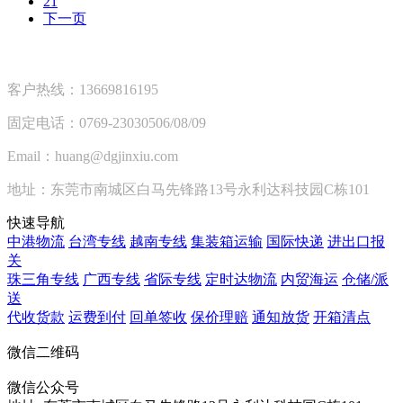
21
下一页
客户热线：13669816195
固定电话：0769-23030506/08/09
Email：huang@dgjinxiu.com
地址：东莞市南城区白马先锋路13号永利达科技园C栋101
快速导航
中港物流
台湾专线
越南专线
集装箱运输
国际快递
进出口报
关
珠三角专线
广西专线
省际专线
定时达物流
内贸海运
仓储/派
送
代收货款
运费到付
回单签收
保价理赔
通知放货
开箱清点
微信二维码
微信公众号