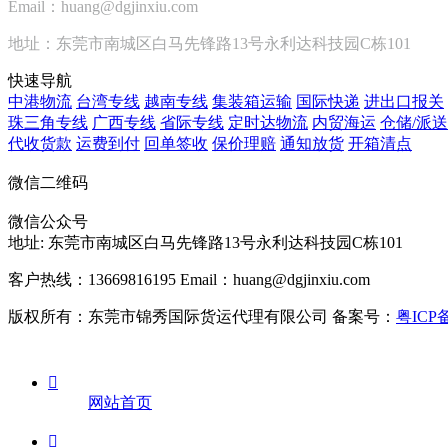
Email：huang@dgjinxiu.com
地址：东莞市南城区白马先锋路13号永利达科技园C栋101
快速导航
中港物流
台湾专线
越南专线
集装箱运输
国际快递
进出口报关
珠三角专线
广西专线
省际专线
定时达物流
内贸海运
仓储/派送
代收货款
运费到付
回单签收
保价理赔
通知放货
开箱清点
微信二维码
微信公众号
地址:
东莞市南城区白马先锋路13号永利达科技园C栋101
客户热线：13669816195
Email：huang@dgjinxiu.com
版权所有：东莞市锦秀国际货运代理有限公司 备案号：
粤ICP备

网站首页
