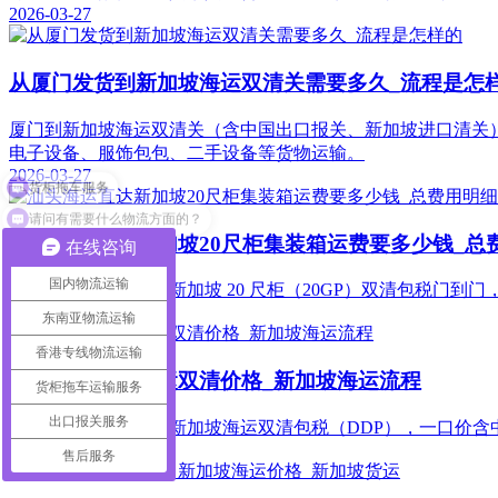
2026-03-27
从厦门发货到新加坡海运双清关需要多久_流程是怎
厦门到新加坡海运双清关（含中国出口报关、新加坡进口清关），
电子设备、服饰包包、二手设备等货物运输。
货柜拖车服务
2026-03-27
请问有需要什么物流方面的？
汕头海运直达新加坡20尺柜集装箱运费要多少钱_总
在线咨询
国内物流运输
锦秀国际物流汕头→新加坡 20 尺柜（20GP）双清包税门到门，2
2026-03-20
东南亚物流运输
香港专线物流运输
汕头到新加坡海运双清价格_新加坡海运流程
货柜拖车运输服务
出口报关服务
锦秀国际物流汕头→新加坡海运双清包税（DDP），一口价含中国
2026-03-20
售后服务