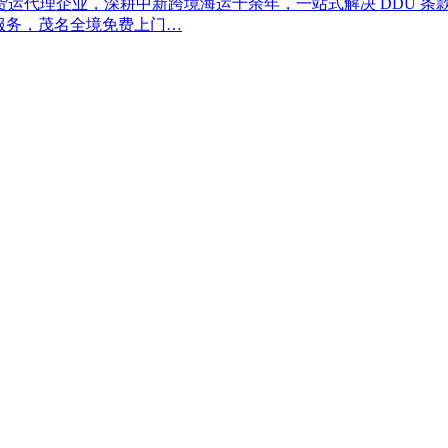
理企业，深耕中新跨境海运十余年，一站式解决 DDU 条款下茂名发
理服务，茂名全境免费上门…