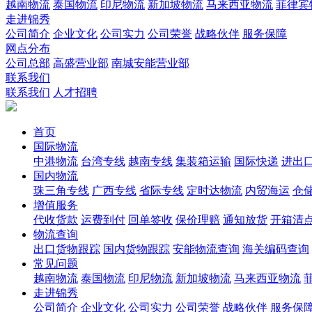
越南物流
泰国物流
印尼物流
新加坡物流
马来西亚物流
菲律宾
走进锦秀
公司简介
企业文化
公司实力
公司荣誉
战略伙伴
服务保障
网点分布
公司总部
高盛营业部
南城安能营业部
联系我们
联系我们
人才招聘
首页
国际物流
中港物流
台湾专线
越南专线
集装箱运输
国际快递
进出
国内物流
珠三角专线
广西专线
省际专线
定时达物流
内贸海运
仓储
增值服务
代收货款
运费到付
回单签收
保价理赔
通知放货
开箱清
物流查询
出口货物跟踪
国内货物跟踪
安能物流查询
海关编码查询
常见问题
越南物流
泰国物流
印尼物流
新加坡物流
马来西亚物流
走进锦秀
公司简介
企业文化
公司实力
公司荣誉
战略伙伴
服务保