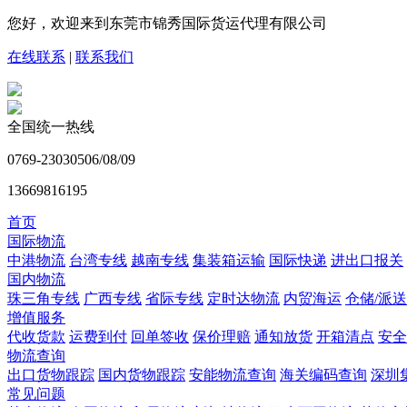
您好，欢迎来到东莞市锦秀国际货运代理有限公司
在线联系
|
联系我们
全国统一热线
0769-23030506/08/09
13669816195
首页
国际物流
中港物流
台湾专线
越南专线
集装箱运输
国际快递
进出口报关
国内物流
珠三角专线
广西专线
省际专线
定时达物流
内贸海运
仓储/派送
增值服务
代收货款
运费到付
回单签收
保价理赔
通知放货
开箱清点
安全
物流查询
出口货物跟踪
国内货物跟踪
安能物流查询
海关编码查询
深圳
常见问题