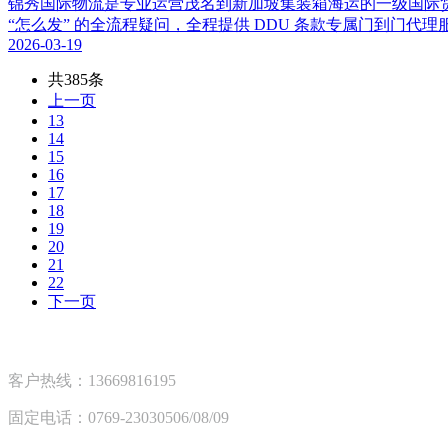
锦秀国际物流是专业运营茂名到新加坡集装箱海运的一级国际货运代
“怎么发” 的全流程疑问，全程提供 DDU 条款专属门到门代
2026-03-19
共385条
上一页
13
14
15
16
17
18
19
20
21
22
下一页
客户热线：13669816195
固定电话：0769-23030506/08/09