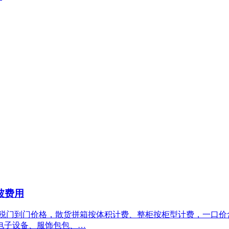
坡费用
双清包税门到门价格，散货拼箱按体积计费、整柜按柜型计费，一
电子设备、服饰包包、…