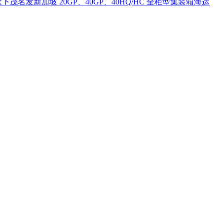
新加坡 20GP、40GP、40HQ/HC 全柜型集装箱海运