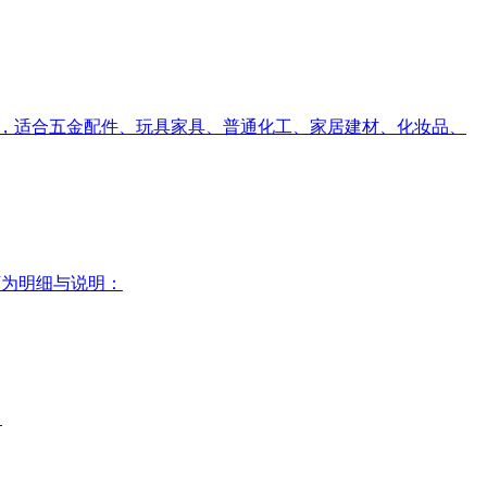
高效，适合五金配件、玩具家具、普通化工、家居建材、化妆品、
以下为明细与说明：
。