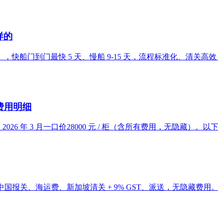
样的
快船门到门最快 5 天、慢船 9-15 天，流程标准化、清关
费用明细
026 年 3 月一口价28000 元 / 柜（含所有费用，无隐藏）。
报关、海运费、新加坡清关 + 9% GST、派送，无隐藏费用