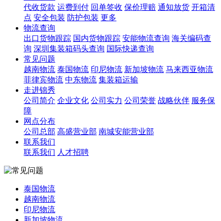
代收货款
运费到付
回单签收
保价理赔
通知放货
开箱清
点
安全包装
防护包装
更多
物流查询
出口货物跟踪
国内货物跟踪
安能物流查询
海关编码查
询
深圳集装箱码头查询
国际快递查询
常见问题
越南物流
泰国物流
印尼物流
新加坡物流
马来西亚物流
菲律宾物流
中东物流
集装箱运输
走进锦秀
公司简介
企业文化
公司实力
公司荣誉
战略伙伴
服务保
障
网点分布
公司总部
高盛营业部
南城安能营业部
联系我们
联系我们
人才招聘
泰国物流
越南物流
印尼物流
新加坡物流