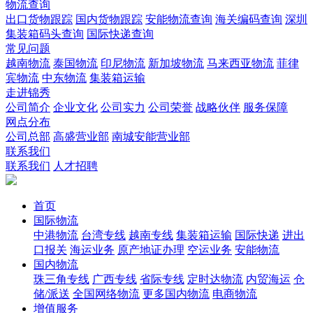
物流查询
出口货物跟踪
国内货物跟踪
安能物流查询
海关编码查询
深圳
集装箱码头查询
国际快递查询
常见问题
越南物流
泰国物流
印尼物流
新加坡物流
马来西亚物流
菲律
宾物流
中东物流
集装箱运输
走进锦秀
公司简介
企业文化
公司实力
公司荣誉
战略伙伴
服务保障
网点分布
公司总部
高盛营业部
南城安能营业部
联系我们
联系我们
人才招聘
首页
国际物流
中港物流
台湾专线
越南专线
集装箱运输
国际快递
进出
口报关
海运业务
原产地证办理
空运业务
安能物流
国内物流
珠三角专线
广西专线
省际专线
定时达物流
内贸海运
仓
储/派送
全国网络物流
更多国内物流
电商物流
增值服务