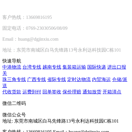
客户热线：13669816195
固定电话：0769-23030506/08/09
Email：huang@dgjinxiu.com
地址：东莞市南城区白马先锋路13号永利达科技园C栋101
快速导航
中港物流
台湾专线
越南专线
集装箱运输
国际快递
进出口报
关
珠三角专线
广西专线
省际专线
定时达物流
内贸海运
仓储/派
送
代收货款
运费到付
回单签收
保价理赔
通知放货
开箱清点
微信二维码
微信公众号
地址:
东莞市南城区白马先锋路13号永利达科技园C栋101
客户热线：13669816195
Email：huang@dgjinxiu.com