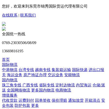
您好，欢迎来到东莞市锦秀国际货运代理有限公司
在线联系
|
联系我们
全国统一热线
0769-23030506/08/09
13669816195
首页
国际物流
中港物流
台湾专线
越南专线
集装箱运输
国际快递
进出口报
关
海运业务
原产地证办理
空运业务
安能物流
国内物流
珠三角专线
广西专线
省际专线
定时达物流
内贸海运
仓储/派
送
全国网络物流
更多国内物流
电商物流
增值服务
代收货款
运费到付
回单签收
保价理赔
通知放货
开箱清点
安
全包装
防护包装
更多