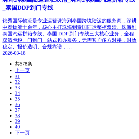
_泰国DDP到门专线
锦秀国际物流是专业运营珠海到泰国跨境陆运的服务商，深耕
中泰物流十余年，核心主打珠海到泰国陆运整柜双清、珠海到
泰国汽运拼箱专线、泰国 DDP 到门专线三大核心业务，全程
双清包税、门到门一站式包办服务，无需客户多方对接，时效
稳定、报价透明、合规靠谱，…
2026-03-18
共578条
上一页
31
32
33
34
35
36
37
38
39
40
下一页