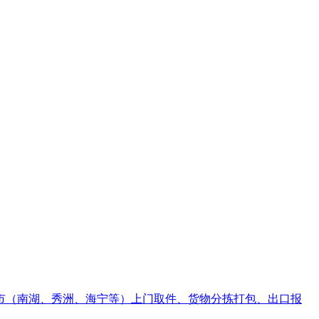
市（南湖、秀洲、海宁等）上门取件、货物分拣打包、出口报