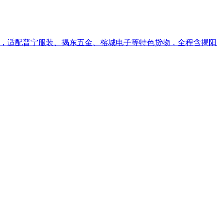
为核心，适配普宁服装、揭东五金、榕城电子等特色货物，全程含