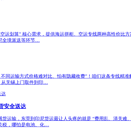
还是空运划算” 核心需求，提供海运拼柜、空运专线两种高性价比
尼全境派送等环节…
、不同运输方式价格难对比、怕有隐藏收费”！咱们这条专线精
；从无锡上门取件到印…
感货安全送达
货运输，东莞到印尼货运最让人头疼的就是 “费用乱、清关难
关税，哪怕是电池、化…