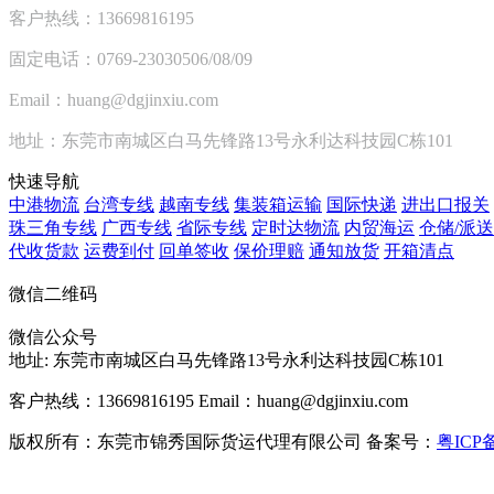
客户热线：13669816195
固定电话：0769-23030506/08/09
Email：huang@dgjinxiu.com
地址：东莞市南城区白马先锋路13号永利达科技园C栋101
快速导航
中港物流
台湾专线
越南专线
集装箱运输
国际快递
进出口报关
珠三角专线
广西专线
省际专线
定时达物流
内贸海运
仓储/派送
代收货款
运费到付
回单签收
保价理赔
通知放货
开箱清点
微信二维码
微信公众号
地址:
东莞市南城区白马先锋路13号永利达科技园C栋101
客户热线：13669816195
Email：huang@dgjinxiu.com
版权所有：东莞市锦秀国际货运代理有限公司 备案号：
粤ICP备