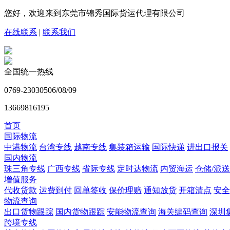
您好，欢迎来到东莞市锦秀国际货运代理有限公司
在线联系
|
联系我们
全国统一热线
0769-23030506/08/09
13669816195
首页
国际物流
中港物流
台湾专线
越南专线
集装箱运输
国际快递
进出口报关
国内物流
珠三角专线
广西专线
省际专线
定时达物流
内贸海运
仓储/派送
增值服务
代收货款
运费到付
回单签收
保价理赔
通知放货
开箱清点
安全
物流查询
出口货物跟踪
国内货物跟踪
安能物流查询
海关编码查询
深圳
跨境专线