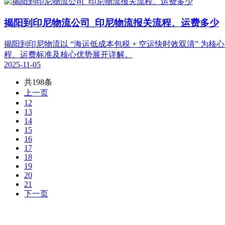
揭阳到印尼物流公司_印尼物流报关流程、运费多少
揭阳到印尼物流以 “海运低成本包税 + 空运快时效双清” 
程、运费标准及核心优势展开详解。
2025-11-05
共198条
上一页
12
13
14
15
16
17
18
19
20
21
下一页