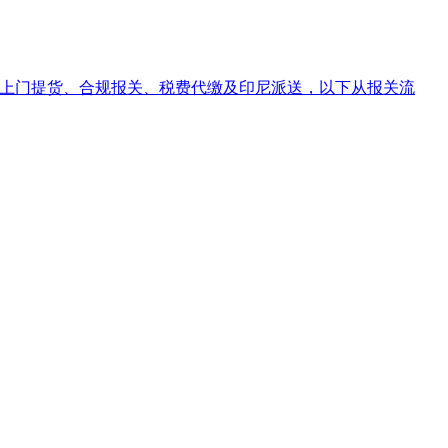
揭阳上门提货、合规报关、税费代缴及印尼派送，以下从报关流