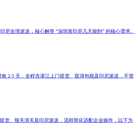
货及印尼全境派送，核心解答 “深圳发印尼几天能到” 的核心需求。
 起、时效 2-5 天，全程含湛江上门提货、双清包税及印尼派送，不管
上门提货、报关清关及印尼派送，流程简化适配企业操作，以下为