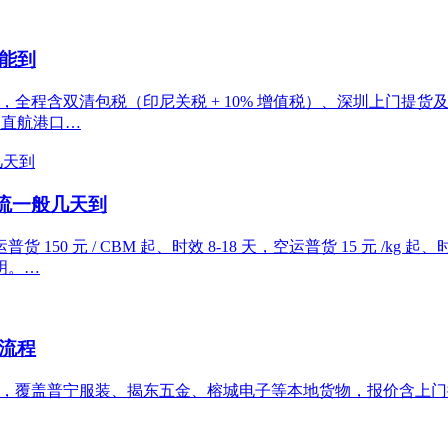
能到
式，全程含双清包税（印尼关税 + 10% 增值税）、深圳上门提
，直航港口…
流一般几天到
0 元 / CBM 起、时效 8-18 天，空运普货 15 元 /kg
明。…
流程
为核心，覆盖普宁服装、揭东五金、榕城电子等本地货物，报价含