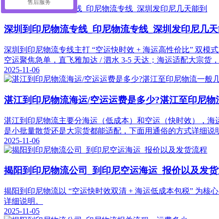
售后服务
深圳到印尼物流专线_印尼物流专线_深圳发印尼几天
深圳到印尼物流专线主打 “空运快时效 + 海运高性价比” 双模
空运聚焦急单，直飞雅加达 / 泗水 3-5 天达；海运适配大宗货
2025-11-06
湛江到印尼物流海运/空运运费是多少?湛江至印尼物
湛江到印尼物流主要分海运（低成本）和空运（快时效），海运普货 15
是小批量散货还是大宗货都能适配，下面用通俗的方式详细说
2025-11-06
揭阳到印尼物流公司_到印尼空运海运_报价以及发货
揭阳到印尼物流以 “空运快时效双清 + 海运低成本包税” 
详细说明。
2025-11-05