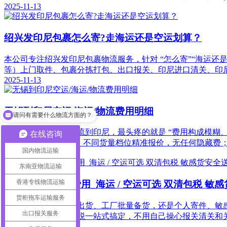
2025-11-13
绍兴发印尼包裹怎么寄?走海运还是空运划算？
本公司专注绍兴发印尼包裹物流服务，针对 “怎么寄”“海运
等）上门取件、包裹分拣打包、出口报关、印尼进口清关、印
2025-11-13
无锡到印尼空运/海运/物流费用明细
请问有需要什么物流方面的？
无锡企业或个人发物流到印尼，最头疼的就是 “费用构成模糊
在线咨询
细，按普货 / 敏感货、不同货量档位精准报价，无任何隐藏费
国内物流运输
2025-11-10
东南亚物流运输
香港专线物流运输
东莞到印尼货运费用_海运 / 空运可选 双清包税 敏
货柜拖车运输服务
不管是中小企业贸易出货、工厂批量备货，还是个人寄件、敏感
出口报关服务
种方式任选，双清包税一站式搞定，不用自己操心报关清关和
2025-11-07