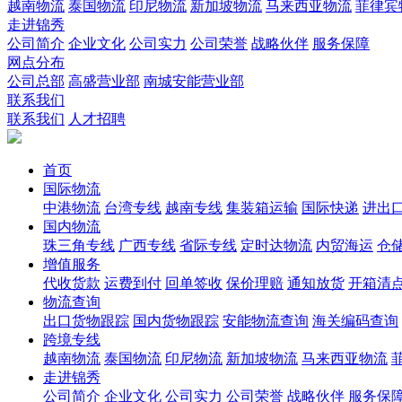
越南物流
泰国物流
印尼物流
新加坡物流
马来西亚物流
菲律宾
走进锦秀
公司简介
企业文化
公司实力
公司荣誉
战略伙伴
服务保障
网点分布
公司总部
高盛营业部
南城安能营业部
联系我们
联系我们
人才招聘
首页
国际物流
中港物流
台湾专线
越南专线
集装箱运输
国际快递
进出
国内物流
珠三角专线
广西专线
省际专线
定时达物流
内贸海运
仓储
增值服务
代收货款
运费到付
回单签收
保价理赔
通知放货
开箱清
物流查询
出口货物跟踪
国内货物跟踪
安能物流查询
海关编码查询
跨境专线
越南物流
泰国物流
印尼物流
新加坡物流
马来西亚物流
走进锦秀
公司简介
企业文化
公司实力
公司荣誉
战略伙伴
服务保