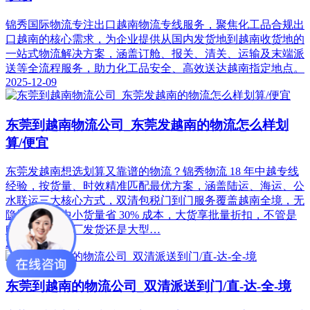
锦秀国际物流专注出口越南物流专线服务，聚焦化工品合规出
口越南的核心需求，为企业提供从国内发货地到越南收货地的
一站式物流解决方案，涵盖订舱、报关、清关、运输及末端派
送等全流程服务，助力化工品安全、高效送达越南指定地点。
2025-12-09
东莞到越南物流公司_东莞发越南的物流怎么样划
算/便宜
东莞发越南想选划算又靠谱的物流？锦秀物流 18 年中越专线
经验，按货量、时效精准匹配最优方案，涵盖陆运、海运、公
水联运三大核心方式，双清包税门到门服务覆盖越南全境，无
隐性收费，中小货量省 30% 成本，大货享批量折扣，不管是
电商备货、工厂发货还是大型…
2025-12-08
东莞到越南的物流公司_双清派送到门/直-达-全-境