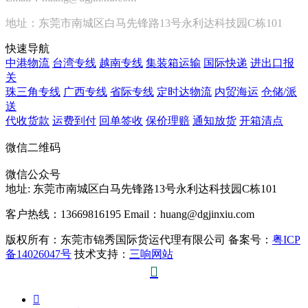
地址：东莞市南城区白马先锋路13号永利达科技园C栋101
快速导航
中港物流
台湾专线
越南专线
集装箱运输
国际快递
进出口报
关
珠三角专线
广西专线
省际专线
定时达物流
内贸海运
仓储/派
送
代收货款
运费到付
回单签收
保价理赔
通知放货
开箱清点
微信二维码
微信公众号
地址:
东莞市南城区白马先锋路13号永利达科技园C栋101
客户热线：13669816195
Email：huang@dgjinxiu.com
版权所有：东莞市锦秀国际货运代理有限公司 备案号：
粤ICP
备14026047号
技术支持：
三响网站

