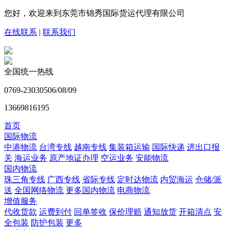
您好，欢迎来到东莞市锦秀国际货运代理有限公司
在线联系
|
联系我们
全国统一热线
0769-23030506/08/09
13669816195
首页
国际物流
中港物流
台湾专线
越南专线
集装箱运输
国际快递
进出口报
关
海运业务
原产地证办理
空运业务
安能物流
国内物流
珠三角专线
广西专线
省际专线
定时达物流
内贸海运
仓储/派
送
全国网络物流
更多国内物流
电商物流
增值服务
代收货款
运费到付
回单签收
保价理赔
通知放货
开箱清点
安
全包装
防护包装
更多