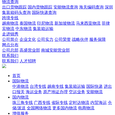
物流查询
出口货物跟踪
国内货物跟踪
安能物流查询
海关编码查询
深圳
集装箱码头查询
国际快递查询
跨境专线
越南物流
泰国物流
印尼物流
新加坡物流
马来西亚物流
菲律
宾物流
中东物流
集装箱运输
走进锦秀
公司简介
企业文化
公司实力
公司荣誉
战略伙伴
服务保障
网点分布
公司总部
高盛营业部
南城安能营业部
联系我们
联系我们
人才招聘
首页
国际物流
中港物流
台湾专线
越南专线
集装箱运输
国际快递
进出
口报关
海运业务
原产地证办理
空运业务
安能物流
国内物流
珠三角专线
广西专线
省际专线
定时达物流
内贸海运
仓
储/派送
全国网络物流
更多国内物流
电商物流
增值服务