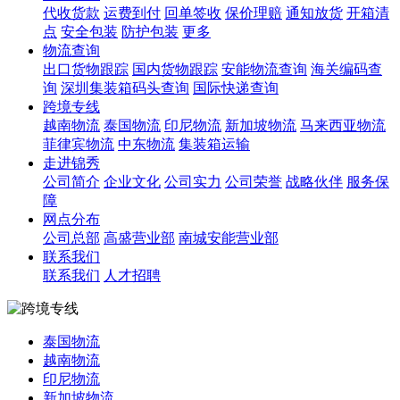
代收货款
运费到付
回单签收
保价理赔
通知放货
开箱清
点
安全包装
防护包装
更多
物流查询
出口货物跟踪
国内货物跟踪
安能物流查询
海关编码查
询
深圳集装箱码头查询
国际快递查询
跨境专线
越南物流
泰国物流
印尼物流
新加坡物流
马来西亚物流
菲律宾物流
中东物流
集装箱运输
走进锦秀
公司简介
企业文化
公司实力
公司荣誉
战略伙伴
服务保
障
网点分布
公司总部
高盛营业部
南城安能营业部
联系我们
联系我们
人才招聘
泰国物流
越南物流
印尼物流
新加坡物流