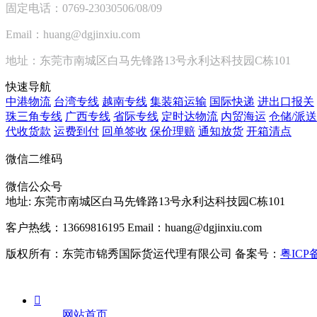
固定电话：0769-23030506/08/09
Email：huang@dgjinxiu.com
地址：东莞市南城区白马先锋路13号永利达科技园C栋101
快速导航
中港物流
台湾专线
越南专线
集装箱运输
国际快递
进出口报关
珠三角专线
广西专线
省际专线
定时达物流
内贸海运
仓储/派送
代收货款
运费到付
回单签收
保价理赔
通知放货
开箱清点
微信二维码
微信公众号
地址:
东莞市南城区白马先锋路13号永利达科技园C栋101
客户热线：13669816195
Email：huang@dgjinxiu.com
版权所有：东莞市锦秀国际货运代理有限公司 备案号：
粤ICP备

网站首页