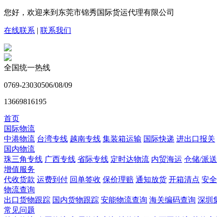
您好，欢迎来到东莞市锦秀国际货运代理有限公司
在线联系
|
联系我们
全国统一热线
0769-23030506/08/09
13669816195
首页
国际物流
中港物流
台湾专线
越南专线
集装箱运输
国际快递
进出口报关
国内物流
珠三角专线
广西专线
省际专线
定时达物流
内贸海运
仓储/派送
增值服务
代收货款
运费到付
回单签收
保价理赔
通知放货
开箱清点
安全
物流查询
出口货物跟踪
国内货物跟踪
安能物流查询
海关编码查询
深圳
常见问题