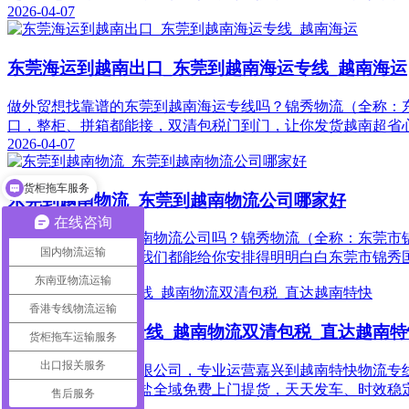
2026-04-07
东莞海运到越南出口_东莞到越南海运专线_越南海运
做外贸想找靠谱的东莞到越南海运专线吗？锦秀物流（全称：东
口，整柜、拼箱都能接，双清包税门到门，让你发货越南超省
2026-04-07
货柜拖车服务
东莞到越南物流_东莞到越南物流公司哪家好
在线咨询
想找靠谱的东莞到越南物流公司吗？锦秀物流（全称：东莞市锦
国内物流运输
运、海运还是空运，我们都能给你安排得明明白白东莞市锦秀
2026-04-07
东南亚物流运输
香港专线物流运输
嘉兴至越南物流专线_越南物流双清包税_直达越南特
货柜拖车运输服务
出口报关服务
锦秀国际货运代理有限公司，专业运营嘉兴到越南特快物流专
湖、桐乡、海宁、海盐全域免费上门提货，天天发车、时效稳
售后服务
2026-04-03