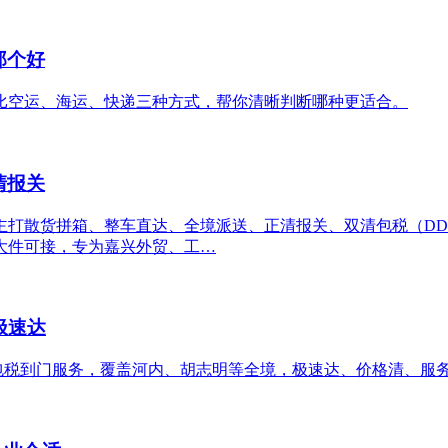
那个好
比空运、海运、快递三种方式，帮你清晰判断哪种更适合。
清报关
主打散货拼箱、整车直达、全境派送、正清报关、双清包税（DD
大件可接，专为嘉兴外贸、工…
极速达
清包税到门服务，覆盖河内、胡志明等全境，极速达、价格清、服