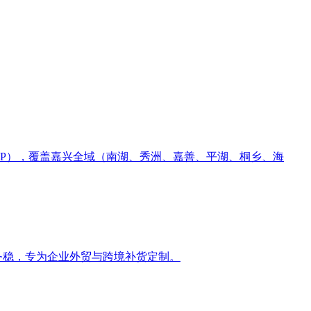
P），覆盖嘉兴全域（南湖、秀洲、嘉善、平湖、桐乡、海
务稳，专为企业外贸与跨境补货定制。