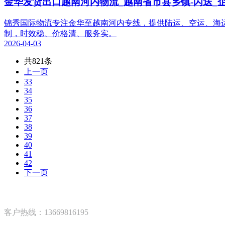
金华发货出口越南河内物流_越南省市县乡镇-闪送_
锦秀国际物流专注金华至越南河内专线，提供陆运、空运、海运
制，时效稳、价格清、服务实。
2026-04-03
共821条
上一页
33
34
35
36
37
38
39
40
41
42
下一页
客户热线：13669816195