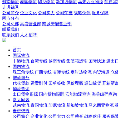
越南物流
泰国物流
印尼物流
新加坡物流
马来西亚物流
菲律宾
走进锦秀
公司简介
企业文化
公司实力
公司荣誉
战略伙伴
服务保障
网点分布
公司总部
高盛营业部
南城安能营业部
联系我们
联系我们
人才招聘
首页
国际物流
中港物流
台湾专线
越南专线
集装箱运输
国际快递
进出
国内物流
珠三角专线
广西专线
省际专线
定时达物流
内贸海运
仓储
增值服务
代收货款
运费到付
回单签收
保价理赔
通知放货
开箱清
物流查询
出口货物跟踪
国内货物跟踪
安能物流查询
海关编码查询
常见问题
越南物流
泰国物流
印尼物流
新加坡物流
马来西亚物流
走进锦秀
公司简介
企业文化
公司实力
公司荣誉
战略伙伴
服务保