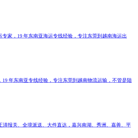
专家，19 年东南亚海运专线经验，专注东莞到越南海运出
19 年东南亚专线经验，专注东莞到越南物流运输，不管是陆
正清报关、全境派送、大件直达，嘉兴南湖、秀洲、嘉善、平