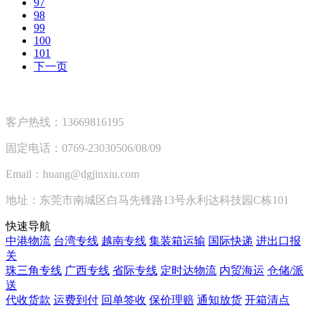
97
98
99
100
101
下一页
客户热线：13669816195
固定电话：0769-23030506/08/09
Email：huang@dgjinxiu.com
地址：东莞市南城区白马先锋路13号永利达科技园C栋101
快速导航
中港物流
台湾专线
越南专线
集装箱运输
国际快递
进出口报
关
珠三角专线
广西专线
省际专线
定时达物流
内贸海运
仓储/派
送
代收货款
运费到付
回单签收
保价理赔
通知放货
开箱清点