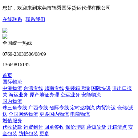
您好，欢迎来到东莞市锦秀国际货运代理有限公司
在线联系
|
联系我们
全国统一热线
0769-23030506/08/09
13669816195
首页
国际物流
中港物流
台湾专线
越南专线
集装箱运输
国际快递
进出口报
关
海运业务
原产地证办理
空运业务
安能物流
国内物流
珠三角专线
广西专线
省际专线
定时达物流
内贸海运
仓储/派
送
全国网络物流
更多国内物流
电商物流
增值服务
代收货款
运费到付
回单签收
保价理赔
通知放货
开箱清点
安
全包装
防护包装
更多