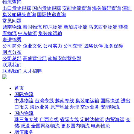
物流查询
出口货物跟踪
国内货物跟踪
安能物流查询
海关编码查询
深圳
集装箱码头查询
国际快递查询
常见问题
越南物流
泰国物流
印尼物流
新加坡物流
马来西亚物流
菲律
宾物流
中东物流
集装箱运输
走进锦秀
公司简介
企业文化
公司实力
公司荣誉
战略伙伴
服务保障
网点分布
公司总部
高盛营业部
南城安能营业部
联系我们
联系我们
人才招聘
首页
国际物流
中港物流
台湾专线
越南专线
集装箱运输
国际快递
进出
口报关
海运业务
原产地证办理
空运业务
安能物流
国内物流
珠三角专线
广西专线
省际专线
定时达物流
内贸海运
仓
储/派送
全国网络物流
更多国内物流
电商物流
增值服务