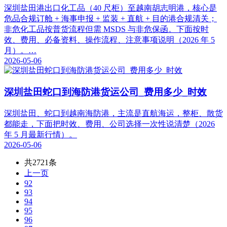
深圳盐田港出口化工品（40 尺柜）至越南胡志明港，核心是
危品合规订舱 + 海事申报 + 监装 + 直航 + 目的港合规清关；
非危化工品按普货流程但需 MSDS 与非危保函。下面按时
效、费用、必备资料、操作流程、注意事项说明（2026 年 5
月）。…
2026-05-06
深圳盐田蛇口到海防港货运公司_费用多少_时效
深圳盐田、蛇口到越南海防港，主流是直航海运，整柜、散货
都能走，下面把时效、费用、公司选择一次性说清楚（2026
年 5 月最新行情）。
2026-05-06
共2721条
上一页
92
93
94
95
96