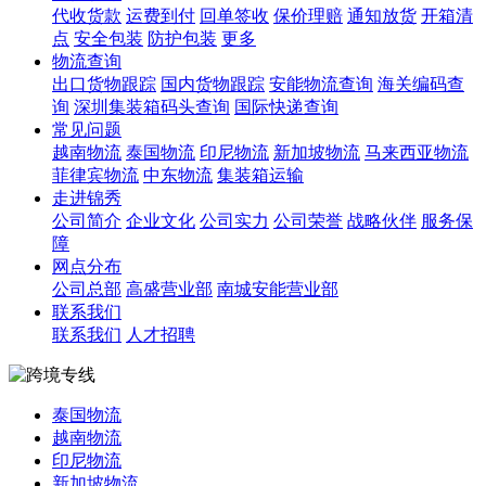
代收货款
运费到付
回单签收
保价理赔
通知放货
开箱清
点
安全包装
防护包装
更多
物流查询
出口货物跟踪
国内货物跟踪
安能物流查询
海关编码查
询
深圳集装箱码头查询
国际快递查询
常见问题
越南物流
泰国物流
印尼物流
新加坡物流
马来西亚物流
菲律宾物流
中东物流
集装箱运输
走进锦秀
公司简介
企业文化
公司实力
公司荣誉
战略伙伴
服务保
障
网点分布
公司总部
高盛营业部
南城安能营业部
联系我们
联系我们
人才招聘
泰国物流
越南物流
印尼物流
新加坡物流