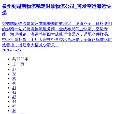
泉州到越南物流稳定时效物流公司_可发空运海运快
递
锦秀国际物流是泉州本地兼顾时效稳定、渠道齐全、价格透明
的越南一站式跨境物流服务商，全线布局商业快递、空运专
线、海运拼箱、海运整柜四大成熟运输渠道，适配小件样品、
中小批量补货、工厂大宗整柜各类出货场景，全链路标准化时
效管控，淡旺季大幅减少滞关…
2026-06-25
共2733条
上一页
37
38
39
40
41
42
43
44
45
46