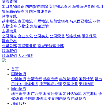
物流查询
出口货物跟踪
国内货物跟踪
安能物流查询
海关编码查询
深圳
集装箱码头查询
国际快递查询
跨境专线
越南物流
泰国物流
印尼物流
新加坡物流
马来西亚物流
菲律
宾物流
中东物流
集装箱运输
走进锦秀
公司简介
企业文化
公司实力
公司荣誉
战略伙伴
服务保障
网点分布
公司总部
高盛营业部
南城安能营业部
联系我们
联系我们
人才招聘
首页
国际物流
中港物流
台湾专线
越南专线
集装箱运输
国际快递
进出
口报关
海运业务
原产地证办理
空运业务
安能物流
国内物流
珠三角专线
广西专线
省际专线
定时达物流
内贸海运
仓
储/派送
全国网络物流
更多国内物流
电商物流
增值服务