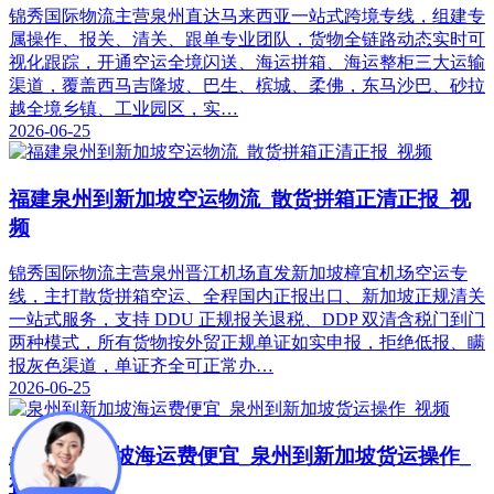
锦秀国际物流主营泉州直达马来西亚一站式跨境专线，组建专
属操作、报关、清关、跟单专业团队，货物全链路动态实时可
视化跟踪，开通空运全境闪送、海运拼箱、海运整柜三大运输
渠道，覆盖西马吉隆坡、巴生、槟城、柔佛，东马沙巴、砂拉
越全境乡镇、工业园区，实…
2026-06-25
福建泉州到新加坡空运物流_散货拼箱正清正报_视
频
锦秀国际物流主营泉州晋江机场直发新加坡樟宜机场空运专
线，主打散货拼箱空运、全程国内正报出口、新加坡正规清关
一站式服务，支持 DDU 正规报关退税、DDP 双清含税门到门
两种模式，所有货物按外贸正规单证如实申报，拒绝低报、瞒
报灰色渠道，单证齐全可正常办…
2026-06-25
泉州到新加坡海运费便宜_泉州到新加坡货运操作_
视频