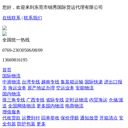
您好，欢迎来到东莞市锦秀国际货运代理有限公司
在线联系
|
联系我们
全国统一热线
0769-23030506/08/09
13669816195
首页
国际物流
中港物流
台湾专线
越南专线
集装箱运输
国际快递
进出口报
关
海运业务
原产地证办理
空运业务
安能物流
国内物流
珠三角专线
广西专线
省际专线
定时达物流
内贸海运
仓储/派
送
全国网络物流
更多国内物流
电商物流
增值服务
代收货款
运费到付
回单签收
保价理赔
通知放货
开箱清点
安
全包装
防护包装
更多