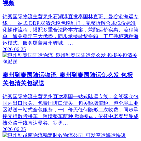
视频
锦秀国际物流主营泉州石湖港直发泰国林查班、曼谷港海运专
线，一站式 DDP 双清含税包税到门，完整拆解合规低价标准
化操作流程，搭配多重合法降本方案，兼顾运价实惠、流程简
单、通关稳定三大优势，同步承接散货拼箱、工厂整柜两种海
运模式。服务覆盖泉州鲤城、…
2026-06-25
泉州到泰国陆运物流_泉州到泰国陆运怎么发 包报
关包清关包派送
锦秀国际物流主营泉州直达泰国一站式陆运专线，全线落实包
国内出口报关、包泰国进口清关、包关税增值税、包全境工业
区派送一站式全包服务，一口价无任何隐形二次收费，同步承
接零担散货拼车、跨境整车两种运输模式，依托中老泰昆曼成
熟公路干线直达曼谷、罗勇…
2026-06-25