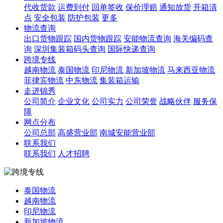
代收货款
运费到付
回单签收
保价理赔
通知放货
开箱清
点
安全包装
防护包装
更多
物流查询
出口货物跟踪
国内货物跟踪
安能物流查询
海关编码查
询
深圳集装箱码头查询
国际快递查询
跨境专线
越南物流
泰国物流
印尼物流
新加坡物流
马来西亚物流
菲律宾物流
中东物流
集装箱运输
走进锦秀
公司简介
企业文化
公司实力
公司荣誉
战略伙伴
服务保
障
网点分布
公司总部
高盛营业部
南城安能营业部
联系我们
联系我们
人才招聘
泰国物流
越南物流
印尼物流
新加坡物流