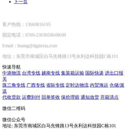
下一页
客户热线：13669816195
固定电话：0769-23030506/08/09
Email：huang@dgjinxiu.com
地址：东莞市南城区白马先锋路13号永利达科技园C栋101
快速导航
中港物流
台湾专线
越南专线
集装箱运输
国际快递
进出口报
关
珠三角专线
广西专线
省际专线
定时达物流
内贸海运
仓储/派
送
代收货款
运费到付
回单签收
保价理赔
通知放货
开箱清点
微信二维码
微信公众号
地址:
东莞市南城区白马先锋路13号永利达科技园C栋101