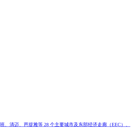
班、清迈、芭提雅等 28 个主要城市及东部经济走廊（EEC）、