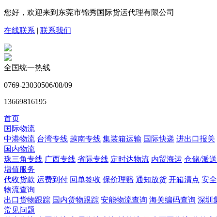
您好，欢迎来到东莞市锦秀国际货运代理有限公司
在线联系
|
联系我们
全国统一热线
0769-23030506/08/09
13669816195
首页
国际物流
中港物流
台湾专线
越南专线
集装箱运输
国际快递
进出口报关
国内物流
珠三角专线
广西专线
省际专线
定时达物流
内贸海运
仓储/派送
增值服务
代收货款
运费到付
回单签收
保价理赔
通知放货
开箱清点
安全
物流查询
出口货物跟踪
国内货物跟踪
安能物流查询
海关编码查询
深圳
常见问题