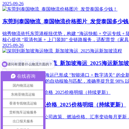
2025-09-26
东莞到泰国物流_泰国物流价格图片_发货泰国多少钱
锦秀物流依托东莞港枢纽优势，构建 “海运快船 + 空运专线 +
核心提供 “双清包派 + 上门装卸” 全链路服务，适配普货（家
2025-09-26
请问有需要什么物流方面的？
深圳到新加坡海运物流_新加坡海运_2025海运新加
你们是怎么收费的呢
2025 年深圳至新加坡海运已形成 "智能港口 + 数字清关" 的全新
在线咨询
AI 应用实现报关文件的自动核验与匹配，准确率提升至 98% 
国内物流运输
2025-09-23
东南亚物流运输
香港专线物流运输
深圳到新加坡物流价格_2025价格明细（持续更新）
货柜拖车运输服务
本价格体系将根据船公司政策、燃油价格、汇率变动每月更新，
出口报关服务
方案
2025-09-23