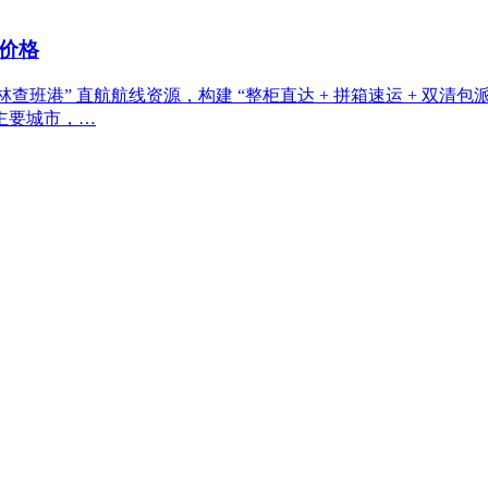
价格
班港” 直航航线资源，构建 “整柜直达 + 拼箱速运 + 双清包派
个主要城市，…