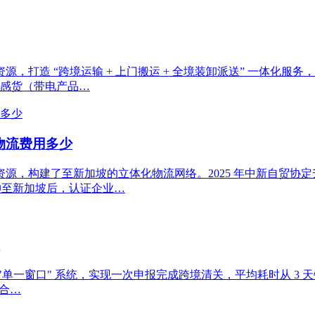
造 “跨境运输 + 上门搬运 + 全境装卸派送” 一体化服务，2
敏感货（带电产品…
物流费用多少
，构建了至新加坡的立体化物流网络。2025 年中新自贸协定
延伸至新加坡后，认证企业…
窗口" 系统，实现一次申报完成跨境清关，平均耗时从 3 天锐减
适合…