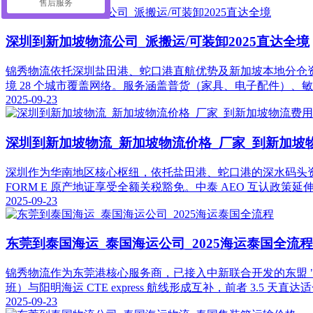
售后服务
深圳到新加坡物流公司_派搬运/可装卸2025直达全境
锦秀物流依托深圳盐田港、蛇口港直航优势及新加坡本地分仓资源，打
境 28 个城市覆盖网络。服务涵盖普货（家具、电子配件）、
2025-09-23
深圳到新加坡物流_新加坡物流价格_厂家_到新加坡
深圳作为华南地区核心枢纽，依托盐田港、蛇口港的深水码头资源
FORM E 原产地证享受全额关税豁免。中泰 AEO 互认政策
2025-09-23
东莞到泰国海运_泰国海运公司_2025海运泰国全流程
锦秀物流作为东莞港核心服务商，已接入中新联合开发的东盟 "单一
班）与阳明海运 CTE express 航线形成互补，前者 3.5 天直达
2025-09-23