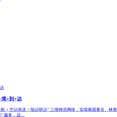
境+到+达
 + 空运急送 + 陆运联运” 三维物流网络，实现泰国曼谷、林查
” 服务，适…