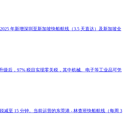
025 年新增深圳至新加坡快船航线（3.5 天直达）及新加坡全
升级后，97% 税目实现零关税，其中机械、电子等工业品可凭
至 15 分钟。当前运营的东莞港 - 林查班快船航线（每周 3