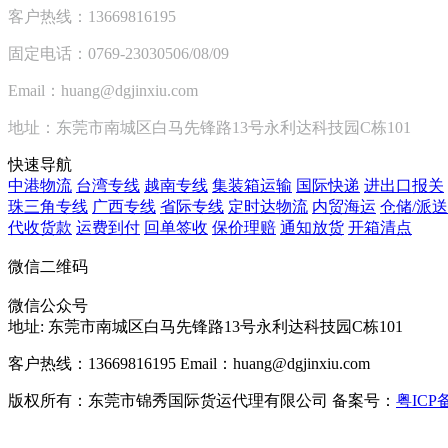
客户热线：13669816195
固定电话：0769-23030506/08/09
Email：huang@dgjinxiu.com
地址：东莞市南城区白马先锋路13号永利达科技园C栋101
快速导航
中港物流
台湾专线
越南专线
集装箱运输
国际快递
进出口报关
珠三角专线
广西专线
省际专线
定时达物流
内贸海运
仓储/派送
代收货款
运费到付
回单签收
保价理赔
通知放货
开箱清点
微信二维码
微信公众号
地址:
东莞市南城区白马先锋路13号永利达科技园C栋101
客户热线：13669816195
Email：huang@dgjinxiu.com
版权所有：东莞市锦秀国际货运代理有限公司 备案号：
粤ICP备