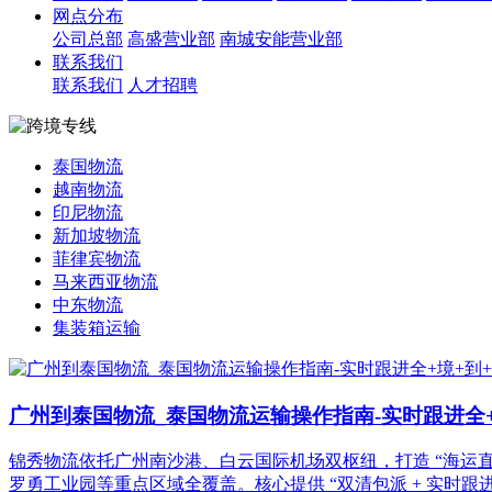
网点分布
公司总部
高盛营业部
南城安能营业部
联系我们
联系我们
人才招聘
泰国物流
越南物流
印尼物流
新加坡物流
菲律宾物流
马来西亚物流
中东物流
集装箱运输
广州到泰国物流_泰国物流运输操作指南-实时跟进全+
锦秀物流依托广州南沙港、白云国际机场双枢纽，打造 “海运直航
罗勇工业园等重点区域全覆盖。核心提供 “双清包派 + 实时跟进