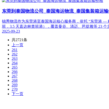
东莞到泰国物流公司_泰国海运物流_泰国集装箱运输
锦秀物流作为东莞港至泰国海运核心服务商，依托 “东莞港 — 林查
班，3.5 天直达林查班港），覆盖曼谷、清迈、芭提雅等 23 
2025-09-23
共2721条
上一页
261
262
263
264
265
266
267
268
269
270
下一页