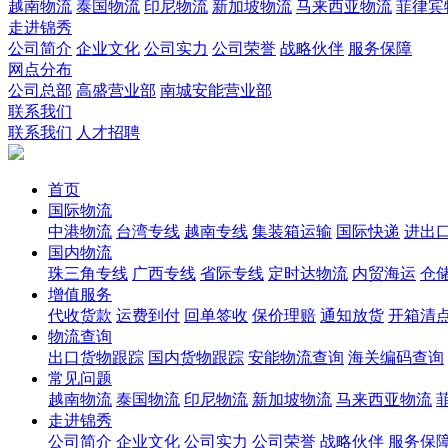
越南物流
泰国物流
印尼物流
新加坡物流
马来西亚物流
菲律宾
走进锦秀
公司简介
企业文化
公司实力
公司荣誉
战略伙伴
服务保障
网点分布
公司总部
高盛营业部
南城安能营业部
联系我们
联系我们
人才招聘
首页
国际物流
中港物流
台湾专线
越南专线
集装箱运输
国际快递
进出
国内物流
珠三角专线
广西专线
省际专线
定时达物流
内贸海运
仓储
增值服务
代收货款
运费到付
回单签收
保价理赔
通知放货
开箱清
物流查询
出口货物跟踪
国内货物跟踪
安能物流查询
海关编码查询
常见问题
越南物流
泰国物流
印尼物流
新加坡物流
马来西亚物流
走进锦秀
公司简介
企业文化
公司实力
公司荣誉
战略伙伴
服务保