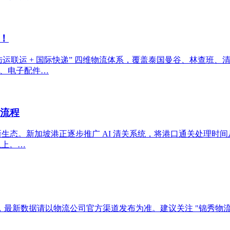
！
 陆运联运 + 国际快递” 四维物流体系，覆盖泰国曼谷、林查班、
具、电子配件…
坡流程
生态。新加坡港正逐步推广 AI 清关系统，将港口通关处理时间从传统的 
以上。…
最新数据请以物流公司官方渠道发布为准。建议关注 "锦秀物流