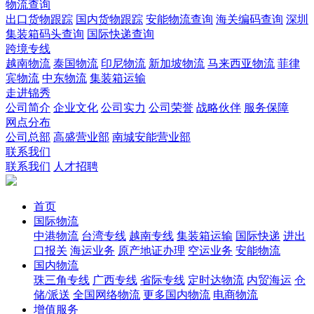
物流查询
出口货物跟踪
国内货物跟踪
安能物流查询
海关编码查询
深圳
集装箱码头查询
国际快递查询
跨境专线
越南物流
泰国物流
印尼物流
新加坡物流
马来西亚物流
菲律
宾物流
中东物流
集装箱运输
走进锦秀
公司简介
企业文化
公司实力
公司荣誉
战略伙伴
服务保障
网点分布
公司总部
高盛营业部
南城安能营业部
联系我们
联系我们
人才招聘
首页
国际物流
中港物流
台湾专线
越南专线
集装箱运输
国际快递
进出
口报关
海运业务
原产地证办理
空运业务
安能物流
国内物流
珠三角专线
广西专线
省际专线
定时达物流
内贸海运
仓
储/派送
全国网络物流
更多国内物流
电商物流
增值服务