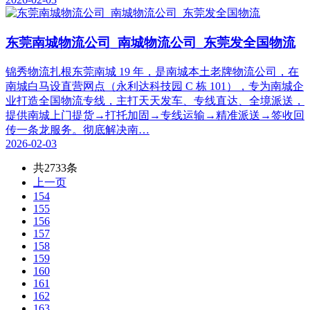
东莞南城物流公司_南城物流公司_东莞发全国物流
锦秀物流扎根东莞南城 19 年，是南城本土老牌物流公司，在
南城白马设直营网点（永利达科技园 C 栋 101），专为南城企
业打造全国物流专线，主打天天发车、专线直达、全境派送，
提供南城上门提货→打托加固→专线运输→精准派送→签收回
传一条龙服务。彻底解决南…
2026-02-03
共2733条
上一页
154
155
156
157
158
159
160
161
162
163