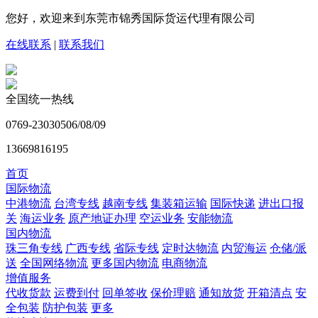
您好，欢迎来到东莞市锦秀国际货运代理有限公司
在线联系
|
联系我们
全国统一热线
0769-23030506/08/09
13669816195
首页
国际物流
中港物流
台湾专线
越南专线
集装箱运输
国际快递
进出口报
关
海运业务
原产地证办理
空运业务
安能物流
国内物流
珠三角专线
广西专线
省际专线
定时达物流
内贸海运
仓储/派
送
全国网络物流
更多国内物流
电商物流
增值服务
代收货款
运费到付
回单签收
保价理赔
通知放货
开箱清点
安
全包装
防护包装
更多