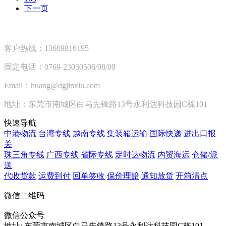
下一页
客户热线：13669816195
固定电话：0769-23030506/08/09
Email：huang@dgjinxiu.com
地址：东莞市南城区白马先锋路13号永利达科技园C栋101
快速导航
中港物流
台湾专线
越南专线
集装箱运输
国际快递
进出口报
关
珠三角专线
广西专线
省际专线
定时达物流
内贸海运
仓储/派
送
代收货款
运费到付
回单签收
保价理赔
通知放货
开箱清点
微信二维码
微信公众号
地址:
东莞市南城区白马先锋路13号永利达科技园C栋101