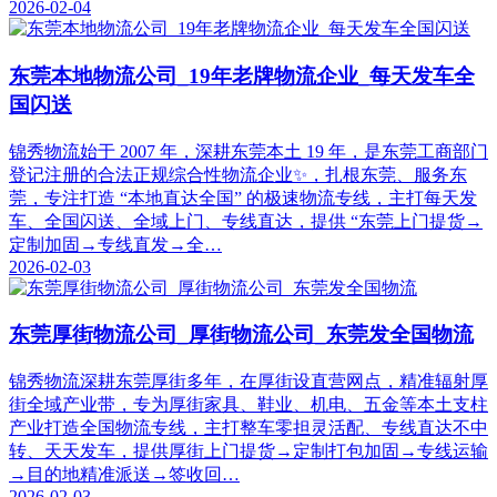
2026-02-04
东莞本地物流公司_19年老牌物流企业_每天发车全
国闪送
锦秀物流始于 2007 年，深耕东莞本土 19 年，是东莞工商部门
登记注册的合法正规综合性物流企业✨，扎根东莞、服务东
莞，专注打造 “本地直达全国” 的极速物流专线，主打每天发
车、全国闪送、全域上门、专线直达，提供 “东莞上门提货→
定制加固→专线直发→全…
2026-02-03
东莞厚街物流公司_厚街物流公司_东莞发全国物流
锦秀物流深耕东莞厚街多年，在厚街设直营网点，精准辐射厚
街全域产业带，专为厚街家具、鞋业、机电、五金等本土支柱
产业打造全国物流专线，主打整车零担灵活配、专线直达不中
转、天天发车，提供厚街上门提货→定制打包加固→专线运输
→目的地精准派送→签收回…
2026-02-03