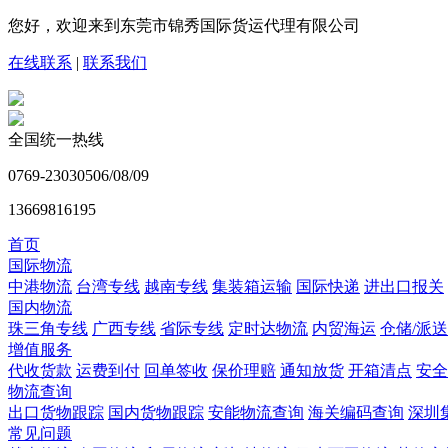
您好，欢迎来到东莞市锦秀国际货运代理有限公司
在线联系
|
联系我们
全国统一热线
0769-23030506/08/09
13669816195
首页
国际物流
中港物流
台湾专线
越南专线
集装箱运输
国际快递
进出口报关
国内物流
珠三角专线
广西专线
省际专线
定时达物流
内贸海运
仓储/派送
增值服务
代收货款
运费到付
回单签收
保价理赔
通知放货
开箱清点
安全
物流查询
出口货物跟踪
国内货物跟踪
安能物流查询
海关编码查询
深圳
常见问题