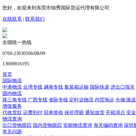
您好，欢迎来到东莞市锦秀国际货运代理有限公司
在线联系
|
联系我们
全国统一热线
0769-23030506/08/09
13669816195
首页
国际物流
中港物流
台湾专线
越南专线
集装箱运输
国际快递
进出口报关
国内物流
珠三角专线
广西专线
省际专线
定时达物流
内贸海运
仓储/派送
增值服务
代收货款
运费到付
回单签收
保价理赔
通知放货
开箱清点
安全
物流查询
出口货物跟踪
国内货物跟踪
安能物流查询
海关编码查询
深圳
常见问题