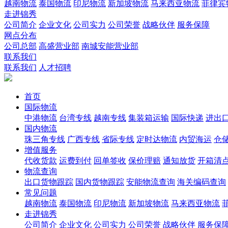
越南物流
泰国物流
印尼物流
新加坡物流
马来西亚物流
菲律宾
走进锦秀
公司简介
企业文化
公司实力
公司荣誉
战略伙伴
服务保障
网点分布
公司总部
高盛营业部
南城安能营业部
联系我们
联系我们
人才招聘
首页
国际物流
中港物流
台湾专线
越南专线
集装箱运输
国际快递
进出
国内物流
珠三角专线
广西专线
省际专线
定时达物流
内贸海运
仓储
增值服务
代收货款
运费到付
回单签收
保价理赔
通知放货
开箱清
物流查询
出口货物跟踪
国内货物跟踪
安能物流查询
海关编码查询
常见问题
越南物流
泰国物流
印尼物流
新加坡物流
马来西亚物流
走进锦秀
公司简介
企业文化
公司实力
公司荣誉
战略伙伴
服务保