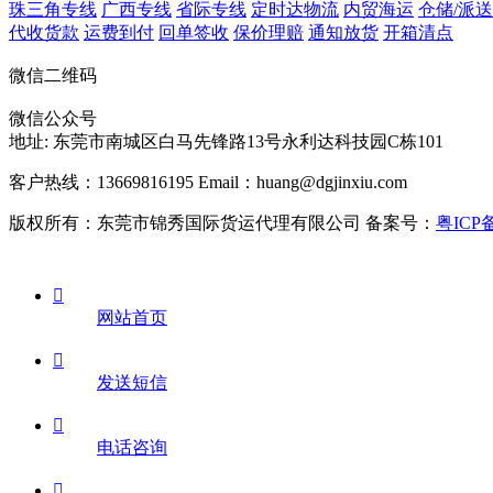
珠三角专线
广西专线
省际专线
定时达物流
内贸海运
仓储/派送
代收货款
运费到付
回单签收
保价理赔
通知放货
开箱清点
微信二维码
微信公众号
地址:
东莞市南城区白马先锋路13号永利达科技园C栋101
客户热线：13669816195
Email：huang@dgjinxiu.com
版权所有：东莞市锦秀国际货运代理有限公司 备案号：
粤ICP备

网站首页

发送短信

电话咨询
