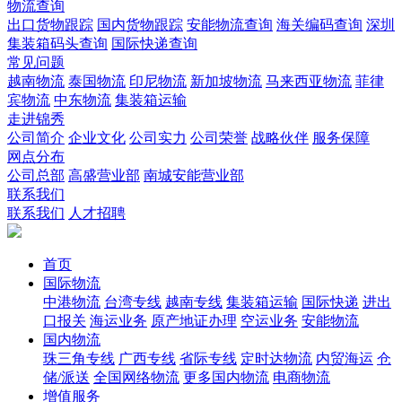
物流查询
出口货物跟踪
国内货物跟踪
安能物流查询
海关编码查询
深圳
集装箱码头查询
国际快递查询
常见问题
越南物流
泰国物流
印尼物流
新加坡物流
马来西亚物流
菲律
宾物流
中东物流
集装箱运输
走进锦秀
公司简介
企业文化
公司实力
公司荣誉
战略伙伴
服务保障
网点分布
公司总部
高盛营业部
南城安能营业部
联系我们
联系我们
人才招聘
首页
国际物流
中港物流
台湾专线
越南专线
集装箱运输
国际快递
进出
口报关
海运业务
原产地证办理
空运业务
安能物流
国内物流
珠三角专线
广西专线
省际专线
定时达物流
内贸海运
仓
储/派送
全国网络物流
更多国内物流
电商物流
增值服务