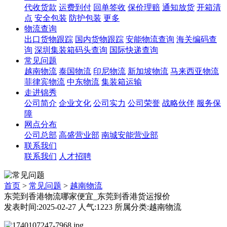
代收货款
运费到付
回单签收
保价理赔
通知放货
开箱清
点
安全包装
防护包装
更多
物流查询
出口货物跟踪
国内货物跟踪
安能物流查询
海关编码查
询
深圳集装箱码头查询
国际快递查询
常见问题
越南物流
泰国物流
印尼物流
新加坡物流
马来西亚物流
菲律宾物流
中东物流
集装箱运输
走进锦秀
公司简介
企业文化
公司实力
公司荣誉
战略伙伴
服务保
障
网点分布
公司总部
高盛营业部
南城安能营业部
联系我们
联系我们
人才招聘
首页
>
常见问题
>
越南物流
东莞到香港物流哪家便宜_东莞到香港货运报价
发表时间:2025-02-27 人气:1223 所属分类:越南物流