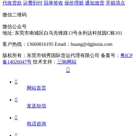
代收货款
运费到付
回单签收
保价理赔
通知放货
开箱清点
微信二维码
微信公众号
地址:
东莞市南城区白马先锋路13号永利达科技园C栋101
客户热线：13669816195
Email：huang@dgjinxiu.com
版权所有：东莞市锦秀国际货运代理有限公司 备案号：
粤ICP
备14026047号
技术支持：
三响网站


网站首页

发送短信

电话咨询
