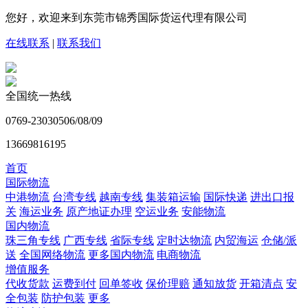
您好，欢迎来到东莞市锦秀国际货运代理有限公司
在线联系
|
联系我们
全国统一热线
0769-23030506/08/09
13669816195
首页
国际物流
中港物流
台湾专线
越南专线
集装箱运输
国际快递
进出口报
关
海运业务
原产地证办理
空运业务
安能物流
国内物流
珠三角专线
广西专线
省际专线
定时达物流
内贸海运
仓储/派
送
全国网络物流
更多国内物流
电商物流
增值服务
代收货款
运费到付
回单签收
保价理赔
通知放货
开箱清点
安
全包装
防护包装
更多