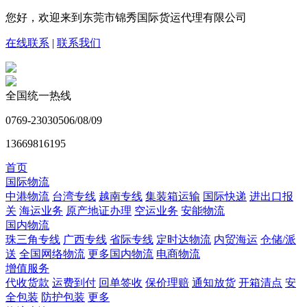
您好，欢迎来到东莞市锦秀国际货运代理有限公司
在线联系
|
联系我们
全国统一热线
0769-23030506/08/09
13669816195
首页
国际物流
中港物流
台湾专线
越南专线
集装箱运输
国际快递
进出口报
关
海运业务
原产地证办理
空运业务
安能物流
国内物流
珠三角专线
广西专线
省际专线
定时达物流
内贸海运
仓储/派
送
全国网络物流
更多国内物流
电商物流
增值服务
代收货款
运费到付
回单签收
保价理赔
通知放货
开箱清点
安
全包装
防护包装
更多