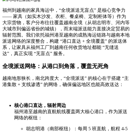
福州到越南的家具海运中，“全境派送无盲点” 是核心竞争力
—— 家具（如实木沙发、衣柜、餐桌椅、定制柜体等）作为
大宗货物，客户分布往往覆盖越南全境（从胡志明市、河内等
大城市到偏远省份的城镇），而末端派送能力直接决定贸易的
辐射范围。我们依托福州港至越南的成熟海运链路与越南本地
派送网络的深度整合，构建 “港口直达 + 全境覆盖” 的派送体
系，让家具从福州工厂到越南任何收货地址都能 “无缝送
达”，真正实现 “无盲点” 服务。
全境派送网络：从港口到角落，覆盖无死角
越南地形狭长，南北跨度大，“全境派送” 的核心在于搭建 “主
港集散 + 支线渗透” 的网络，确保偏远地区也能高效送达：
核心港口直达，辐射周边
福州港至越南的直航航线覆盖两大核心港口，作为派送
网络的枢纽：
胡志明港（南部枢纽）：每周 5 班直航，航程 4-5