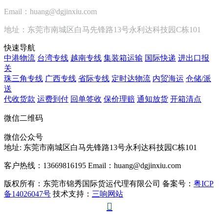
Email：huang@dgjinxiu.com
地址：东莞市南城区白马先锋路13号永利达科技园C栋101
快速导航
中港物流
台湾专线
越南专线
集装箱运输
国际快递
进出口报
关
珠三角专线
广西专线
省际专线
定时达物流
内贸海运
仓储/派
送
代收货款
运费到付
回单签收
保价理赔
通知放货
开箱清点
微信二维码
微信公众号
地址:
东莞市南城区白马先锋路13号永利达科技园C栋101
客户热线：13669816195
Email：huang@dgjinxiu.com
版权所有：东莞市锦秀国际货运代理有限公司 备案号：
粤ICP
备14026047号
技术支持：
三响网站
