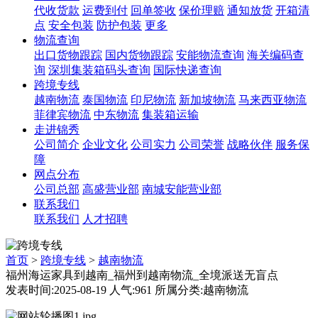
代收货款
运费到付
回单签收
保价理赔
通知放货
开箱清
点
安全包装
防护包装
更多
物流查询
出口货物跟踪
国内货物跟踪
安能物流查询
海关编码查
询
深圳集装箱码头查询
国际快递查询
跨境专线
越南物流
泰国物流
印尼物流
新加坡物流
马来西亚物流
菲律宾物流
中东物流
集装箱运输
走进锦秀
公司简介
企业文化
公司实力
公司荣誉
战略伙伴
服务保
障
网点分布
公司总部
高盛营业部
南城安能营业部
联系我们
联系我们
人才招聘
首页
>
跨境专线
>
越南物流
福州海运家具到越南_福州到越南物流_全境派送无盲点​
发表时间:2025-08-19 人气:961 所属分类:越南物流