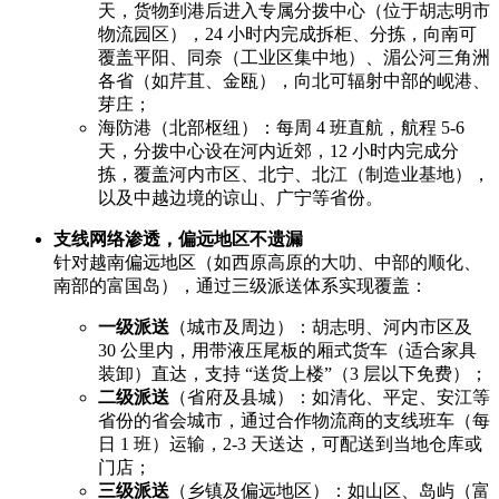
天，货物到港后进入专属分拨中心（位于胡志明市
物流园区），24 小时内完成拆柜、分拣，向南可
覆盖平阳、同奈（工业区集中地）、湄公河三角洲
各省（如芹苴、金瓯），向北可辐射中部的岘港、
芽庄；
海防港（北部枢纽）：每周 4 班直航，航程 5-6
天，分拨中心设在河内近郊，12 小时内完成分
拣，覆盖河内市区、北宁、北江（制造业基地），
以及中越边境的谅山、广宁等省份。
支线网络渗透，偏远地区不遗漏
针对越南偏远地区（如西原高原的大叻、中部的顺化、
南部的富国岛），通过三级派送体系实现覆盖：
一级派送
（城市及周边）：胡志明、河内市区及
30 公里内，用带液压尾板的厢式货车（适合家具
装卸）直达，支持 “送货上楼”（3 层以下免费）；
二级派送
（省府及县城）：如清化、平定、安江等
省份的省会城市，通过合作物流商的支线班车（每
日 1 班）运输，2-3 天送达，可配送到当地仓库或
门店；
三级派送
（乡镇及偏远地区）：如山区、岛屿（富