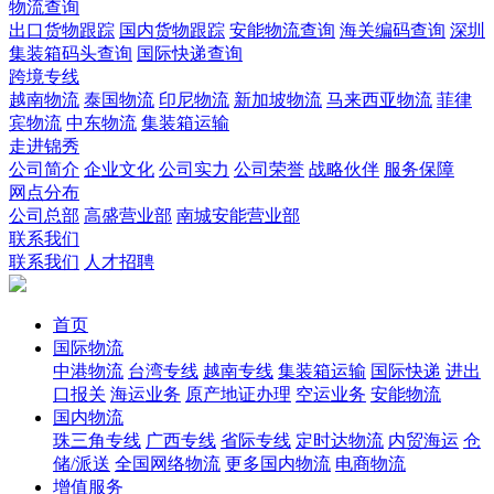
物流查询
出口货物跟踪
国内货物跟踪
安能物流查询
海关编码查询
深圳
集装箱码头查询
国际快递查询
跨境专线
越南物流
泰国物流
印尼物流
新加坡物流
马来西亚物流
菲律
宾物流
中东物流
集装箱运输
走进锦秀
公司简介
企业文化
公司实力
公司荣誉
战略伙伴
服务保障
网点分布
公司总部
高盛营业部
南城安能营业部
联系我们
联系我们
人才招聘
首页
国际物流
中港物流
台湾专线
越南专线
集装箱运输
国际快递
进出
口报关
海运业务
原产地证办理
空运业务
安能物流
国内物流
珠三角专线
广西专线
省际专线
定时达物流
内贸海运
仓
储/派送
全国网络物流
更多国内物流
电商物流
增值服务