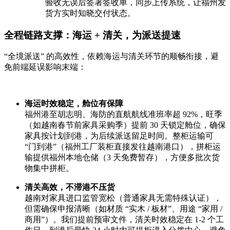
验收无误后签署签收单，同步上传系统，让福州发
货方实时知晓交付状态。
全程链路支撑：海运 + 清关，为派送提速
“全境派送” 的高效性，依赖海运与清关环节的顺畅衔接，避
免前端延误影响末端：
海运时效稳定，舱位有保障
福州港至胡志明、海防的直航航线准班率超 92%，旺季
（如越南春节前家具采购季）提前 30 天锁定舱位，确保
家具按计划到港，为后续派送留足时间。整柜运输可
“门到港”（福州工厂装柜直接发往越南港口），拼柜运
输提供福州本地仓储（3 天免费暂存），方便多批次货
物集中拼柜。
清关高效，不滞港不压货
越南对家具进口监管宽松（普通家具无需特殊认证），
但需确保申报清晰（如材质 “实木 / 板材”、用途 “家用 /
商用”）。我们提前预审文件，清关时效稳定在 1-2 个工