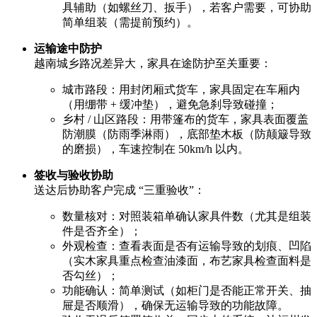
具辅助（如螺丝刀、扳手），若客户需要，可协助
简单组装（需提前预约）。
运输途中防护
越南城乡路况差异大，家具在途防护至关重要：
城市路段：用封闭厢式货车，家具固定在车厢内
（用绷带 + 缓冲垫），避免急刹导致碰撞；
乡村 / 山区路段：用带篷布的货车，家具表面覆盖
防潮膜（防雨季淋雨），底部垫木板（防颠簸导致
的磨损），车速控制在 50km/h 以内。
签收与验收协助
送达后协助客户完成 “三重验收”：
数量核对：对照装箱单确认家具件数（尤其是组装
件是否齐全）；
外观检查：查看表面是否有运输导致的划痕、凹陷
（实木家具重点检查油漆面，布艺家具检查面料是
否勾丝）；
功能确认：简单测试（如柜门是否能正常开关、抽
屉是否顺滑），确保无运输导致的功能故障。