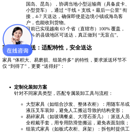
国岛、昆岛），协调当地小型运输商（具备皮卡、
小型货车），通过 “干线 + 支线 + 最后一公里” 衔
接，4-7 天送达，确保即使是边境小镇或海岛客
户，也能收到货物。
目前已实现越南 63 个省（直辖市）100% 覆盖，
95% 的县级地区可送达，真正做到 “无盲点”。
家具专项派送：适配特性，安全送达
家具 “体积大、易磨损、组装件多” 的特性，要求派送环节不
仅 “到得了”，更要 “送得好”：
定制化装卸方案
针对不同家具类型，匹配专属装卸工具与流程：
大型家具（如组合沙发、整体衣柜）：用随车吊或
液压叉车装卸，避免人工搬运导致的结构变形；
易碎家具（如玻璃餐桌、大理石茶几）：派送人员
全程戴手套，用专用防滑垫搬运，避免表面划痕；
组装式家具（如板式衣柜、床架）：拆包时提供工