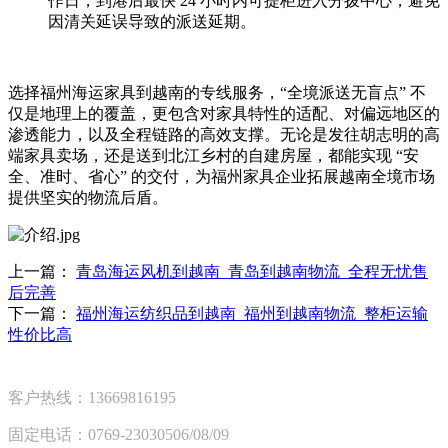
作日，到港后最快 24 小时内可提柜进入分拨中心，避免
因清关延误导致的派送延期。
选择福州海运家具到越南的专线服务，“全境派送无盲点” 不
仅是地理上的覆盖，更包含对家具特性的适配、对偏远地区的
渗透能力，以及全程链路的高效支撑。无论是发往胡志明的高
端家具卖场，还是送到北江乡村的自建房屋，都能实现 “安
全、准时、省心” 的交付，为福州家具企业拓展越南全境市场
提供坚实的物流后盾。
上一篇：
青岛海运风机到越南_青岛到越南物流_全程无忧售
后完善
下一篇：
福州海运纺织品到越南_福州到越南物流_整柜运输
性价比高​
客户热线：13669816195
固定电话：0769-23030506/08/09