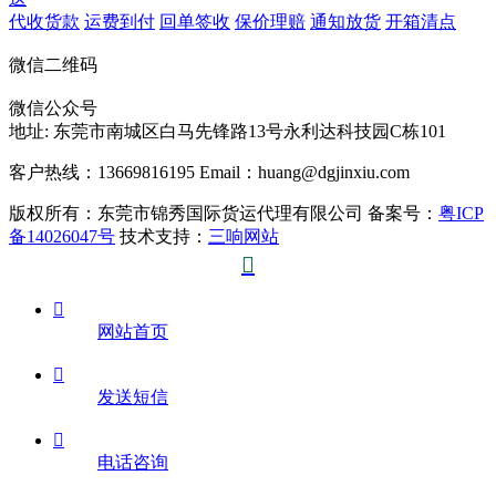
代收货款
运费到付
回单签收
保价理赔
通知放货
开箱清点
微信二维码
微信公众号
地址:
东莞市南城区白马先锋路13号永利达科技园C栋101
客户热线：13669816195
Email：huang@dgjinxiu.com
版权所有：东莞市锦秀国际货运代理有限公司 备案号：
粤ICP
备14026047号
技术支持：
三响网站


网站首页

发送短信

电话咨询