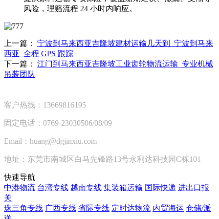
风险，理赔流程 24 小时内响应。
上一篇：
宁波到马来西亚吉隆坡建材运输几天到_宁波到马来
西亚_全程 GPS 跟踪​
下一篇：
江门到马来西亚吉隆坡工业齿轮物流运输_专业机械
吊装团队​
客户热线：13669816195
固定电话：0769-23030506/08/09
Email：huang@dgjinxiu.com
地址：东莞市南城区白马先锋路13号永利达科技园C栋101
快速导航
中港物流
台湾专线
越南专线
集装箱运输
国际快递
进出口报
关
珠三角专线
广西专线
省际专线
定时达物流
内贸海运
仓储/派
送