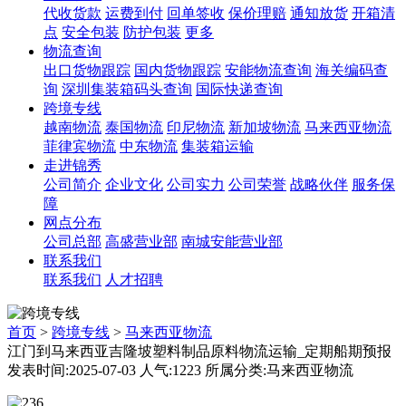
代收货款
运费到付
回单签收
保价理赔
通知放货
开箱清
点
安全包装
防护包装
更多
物流查询
出口货物跟踪
国内货物跟踪
安能物流查询
海关编码查
询
深圳集装箱码头查询
国际快递查询
跨境专线
越南物流
泰国物流
印尼物流
新加坡物流
马来西亚物流
菲律宾物流
中东物流
集装箱运输
走进锦秀
公司简介
企业文化
公司实力
公司荣誉
战略伙伴
服务保
障
网点分布
公司总部
高盛营业部
南城安能营业部
联系我们
联系我们
人才招聘
首页
>
跨境专线
>
马来西亚物流
江门到马来西亚吉隆坡塑料制品原料物流运输_定期船期预报​
发表时间:2025-07-03 人气:1223 所属分类:马来西亚物流