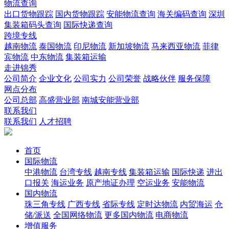
物流查询
出口货物跟踪
国内货物跟踪
安能物流查询
海关编码查询
深圳
集装箱码头查询
国际快递查询
跨境专线
越南物流
泰国物流
印尼物流
新加坡物流
马来西亚物流
菲律
宾物流
中东物流
集装箱运输
走进锦秀
公司简介
企业文化
公司实力
公司荣誉
战略伙伴
服务保障
网点分布
公司总部
高盛营业部
南城安能营业部
联系我们
联系我们
人才招聘
首页
国际物流
中港物流
台湾专线
越南专线
集装箱运输
国际快递
进出
口报关
海运业务
原产地证办理
空运业务
安能物流
国内物流
珠三角专线
广西专线
省际专线
定时达物流
内贸海运
仓
储/派送
全国网络物流
更多国内物流
电商物流
增值服务