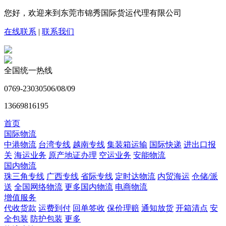
您好，欢迎来到东莞市锦秀国际货运代理有限公司
在线联系
|
联系我们
全国统一热线
0769-23030506/08/09
13669816195
首页
国际物流
中港物流
台湾专线
越南专线
集装箱运输
国际快递
进出口报
关
海运业务
原产地证办理
空运业务
安能物流
国内物流
珠三角专线
广西专线
省际专线
定时达物流
内贸海运
仓储/派
送
全国网络物流
更多国内物流
电商物流
增值服务
代收货款
运费到付
回单签收
保价理赔
通知放货
开箱清点
安
全包装
防护包装
更多