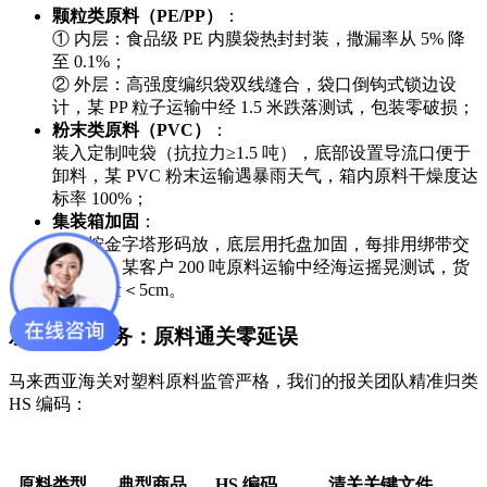
颗粒类原料（PE/PP）
：
① 内层：食品级 PE 内膜袋热封封装，撒漏率从 5% 降
至 0.1%；
② 外层：高强度编织袋双线缝合，袋口倒钩式锁边设
计，某 PP 粒子运输中经 1.5 米跌落测试，包装零破损；
粉末类原料（PVC）
：
装入定制吨袋（抗拉力≥1.5 吨），底部设置导流口便于
卸料，某 PVC 粉末运输遇暴雨天气，箱内原料干燥度达
标率 100%；
集装箱加固
：
吨袋按金字塔形码放，底层用托盘加固，每排用绑带交
叉固定，某客户 200 吨原料运输中经海运摇晃测试，货
物位移量＜5cm。
双清包税服务：原料通关零延误
马来西亚海关对塑料原料监管严格，我们的报关团队精准归类
HS 编码：
原料类型
典型商品
HS 编码
清关关键文件