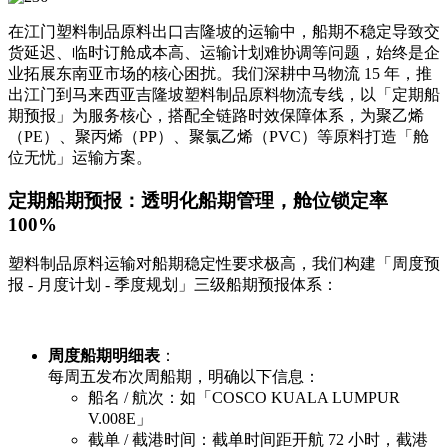
在江门塑料制品原料出口吉隆坡的运输中，船期不稳定导致交
货延迟、临时订舱成本高、运输计划难协调等问题，始终是企
业拓展东南亚市场的核心困扰。我们深耕中马物流 15 年，推
出江门到马来西亚吉隆坡塑料制品原料物流专线，以「定期船
期预报」为服务核心，搭配全链路时效保障体系，为聚乙烯
（PE）、聚丙烯（PP）、聚氯乙烯（PVC）等原料打造「舱
位无忧」运输方案。
定期船期预报：透明化船期管理，舱位锁定率
100%
塑料制品原料运输对船期稳定性要求极高，我们构建「周度预
报 - 月度计划 - 季度规划」三级船期预报体系：
周度船期明细表
：
每周五发布次周船期，明确以下信息：
船名 / 航次：如「COSCO KUALA LUMPUR
V.008E」
截单 / 截港时间：截单时间距开航 72 小时，截港