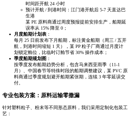
时间距开航 24 小时
预计开航 / 到港时间：江门港开航后 5-7 天直达巴
生港
某 PE 原料商通过周度预报提前安排生产，船期延
误率从 15% 降至 0；
月度船期计划表
：
每月 25 日前发布下月船期，标注黄金船期（周三 / 五开
航，到港时间缩短 1 天），某 PP 粒子厂商通过月度计
划锁定舱位，比临时订舱节省 30% 操作成本；
季度船期规划图
：
按季度发布船期趋势分析，包含马来西亚雨季（11-1
月）、中国春节等特殊时段的船期调整建议，某 PVC 原
料商通过季度规划避开船期紧张期，连续 3 年零延误交
付。
专业包装方案：原料运输零撒漏
针对塑料粒子、粉末等不同形态原料，我们采用定制化包装工
艺：