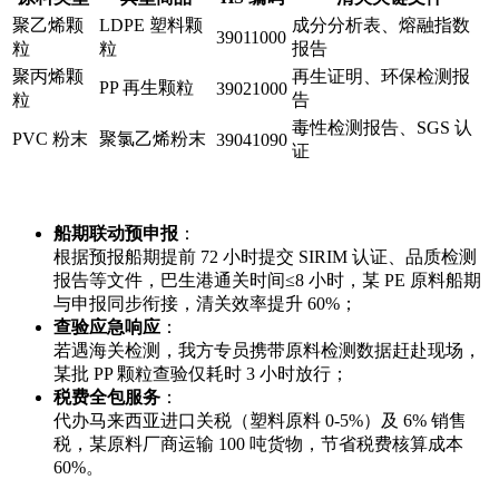
聚乙烯颗
LDPE 塑料颗
成分分析表、熔融指数
39011000
粒
粒
报告
聚丙烯颗
再生证明、环保检测报
PP 再生颗粒
39021000
粒
告
毒性检测报告、SGS 认
PVC 粉末
聚氯乙烯粉末
39041090
证
船期联动预申报
：
根据预报船期提前 72 小时提交 SIRIM 认证、品质检测
报告等文件，巴生港通关时间≤8 小时，某 PE 原料船期
与申报同步衔接，清关效率提升 60%；
查验应急响应
：
若遇海关检测，我方专员携带原料检测数据赶赴现场，
某批 PP 颗粒查验仅耗时 3 小时放行；
税费全包服务
：
代办马来西亚进口关税（塑料原料 0-5%）及 6% 销售
税，某原料厂商运输 100 吨货物，节省税费核算成本
60%。