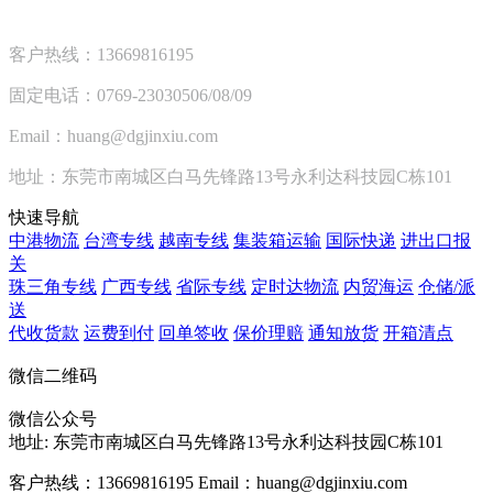
客户热线：13669816195
固定电话：0769-23030506/08/09
Email：huang@dgjinxiu.com
地址：东莞市南城区白马先锋路13号永利达科技园C栋101
快速导航
中港物流
台湾专线
越南专线
集装箱运输
国际快递
进出口报
关
珠三角专线
广西专线
省际专线
定时达物流
内贸海运
仓储/派
送
代收货款
运费到付
回单签收
保价理赔
通知放货
开箱清点
微信二维码
微信公众号
地址:
东莞市南城区白马先锋路13号永利达科技园C栋101
客户热线：13669816195
Email：huang@dgjinxiu.com