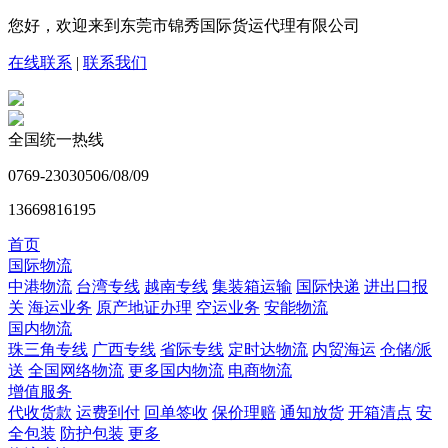
您好，欢迎来到东莞市锦秀国际货运代理有限公司
在线联系
|
联系我们
全国统一热线
0769-23030506/08/09
13669816195
首页
国际物流
中港物流
台湾专线
越南专线
集装箱运输
国际快递
进出口报
关
海运业务
原产地证办理
空运业务
安能物流
国内物流
珠三角专线
广西专线
省际专线
定时达物流
内贸海运
仓储/派
送
全国网络物流
更多国内物流
电商物流
增值服务
代收货款
运费到付
回单签收
保价理赔
通知放货
开箱清点
安
全包装
防护包装
更多