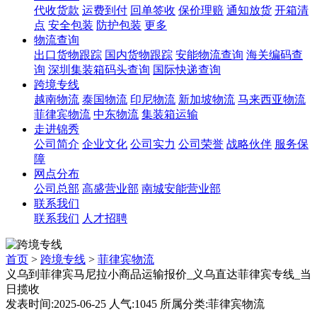
代收货款
运费到付
回单签收
保价理赔
通知放货
开箱清
点
安全包装
防护包装
更多
物流查询
出口货物跟踪
国内货物跟踪
安能物流查询
海关编码查
询
深圳集装箱码头查询
国际快递查询
跨境专线
越南物流
泰国物流
印尼物流
新加坡物流
马来西亚物流
菲律宾物流
中东物流
集装箱运输
走进锦秀
公司简介
企业文化
公司实力
公司荣誉
战略伙伴
服务保
障
网点分布
公司总部
高盛营业部
南城安能营业部
联系我们
联系我们
人才招聘
首页
>
跨境专线
>
菲律宾物流
义乌到菲律宾马尼拉小商品运输报价_义乌直达菲律宾专线_当
日揽收​
发表时间:2025-06-25 人气:1045 所属分类:菲律宾物流