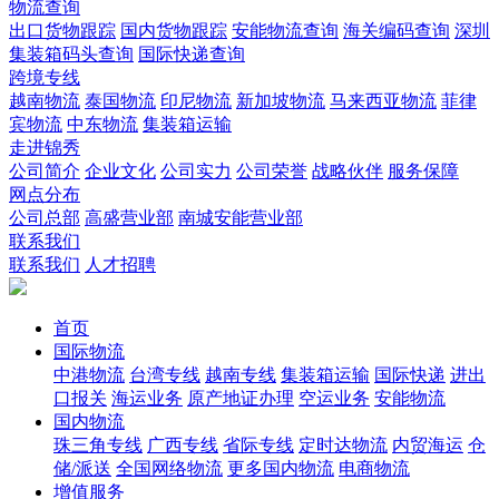
物流查询
出口货物跟踪
国内货物跟踪
安能物流查询
海关编码查询
深圳
集装箱码头查询
国际快递查询
跨境专线
越南物流
泰国物流
印尼物流
新加坡物流
马来西亚物流
菲律
宾物流
中东物流
集装箱运输
走进锦秀
公司简介
企业文化
公司实力
公司荣誉
战略伙伴
服务保障
网点分布
公司总部
高盛营业部
南城安能营业部
联系我们
联系我们
人才招聘
首页
国际物流
中港物流
台湾专线
越南专线
集装箱运输
国际快递
进出
口报关
海运业务
原产地证办理
空运业务
安能物流
国内物流
珠三角专线
广西专线
省际专线
定时达物流
内贸海运
仓
储/派送
全国网络物流
更多国内物流
电商物流
增值服务