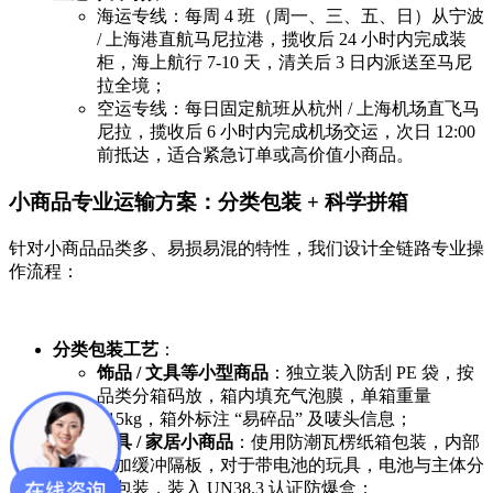
海运专线：每周 4 班（周一、三、五、日）从宁波
/ 上海港直航马尼拉港，揽收后 24 小时内完成装
柜，海上航行 7-10 天，清关后 3 日内派送至马尼
拉全境；
空运专线：每日固定航班从杭州 / 上海机场直飞马
尼拉，揽收后 6 小时内完成机场交运，次日 12:00
前抵达，适合紧急订单或高价值小商品。
小商品专业运输方案：分类包装 + 科学拼箱
针对小商品品类多、易损易混的特性，我们设计全链路专业操
作流程：
分类包装工艺
：
饰品 / 文具等小型商品
：独立装入防刮 PE 袋，按
品类分箱码放，箱内填充气泡膜，单箱重量
≤15kg，箱外标注 “易碎品” 及唛头信息；
玩具 / 家居小商品
：使用防潮瓦楞纸箱包装，内部
添加缓冲隔板，对于带电池的玩具，电池与主体分
离包装，装入 UN38.3 认证防爆盒；