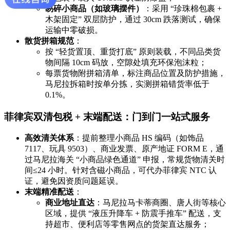
易碎小商品（如玻璃摆件）
：采用 “珍珠棉包裹 +
木架固定” 双层防护，通过 30cm 跌落测试，确保
运输中零破损。
散货拼箱规范
：
按 “轻货置顶、重货打底” 原则装载，不同品类货
物间隔 10cm 码放，空隙处填充环保泡沫粒；
每票货物附拼箱清单，标注商品位置及防护措施，
马尼拉拆箱时按单分拣，实测拼箱错货率低于
0.1%。
菲律宾双清包税 + 末端配送：门到门一站式服务
高效清关体系
：提前整理小商品 HS 编码（如饰品
7117、玩具 9503）、商业发票、原产地证 FORM E，通
过马尼拉海关 “小商品绿色通道” 申报，常规货物清关时
间≤24 小时。针对含磁小商品，可代办菲律宾 NTC 认
证，避免因资质问题延误。
末端精准配送
：
商业地址直达
：马尼拉马卡蒂商圈、唐人街等核心
区域，提供 “液压升降车 + 防震手推车” 配送，支
持超市、便利店等零售网点的货架直达服务；