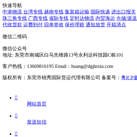
快速导航
中港物流
台湾专线
越南专线
集装箱运输
国际快递
进出口报关
珠三角专线
广西专线
省际专线
定时达物流
内贸海运
仓储/派送
代收货款
运费到付
回单签收
保价理赔
通知放货
开箱清点
微信二维码
微信公众号
地址:
东莞市南城区白马先锋路13号永利达科技园C栋101
客户热线：13669816195
Email：huang@dgjinxiu.com
版权所有：东莞市锦秀国际货运代理有限公司 备案号：
粤ICP备

网站首页

发送短信
