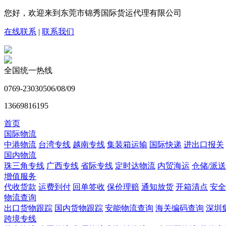
您好，欢迎来到东莞市锦秀国际货运代理有限公司
在线联系
|
联系我们
全国统一热线
0769-23030506/08/09
13669816195
首页
国际物流
中港物流
台湾专线
越南专线
集装箱运输
国际快递
进出口报关
国内物流
珠三角专线
广西专线
省际专线
定时达物流
内贸海运
仓储/派送
增值服务
代收货款
运费到付
回单签收
保价理赔
通知放货
开箱清点
安全
物流查询
出口货物跟踪
国内货物跟踪
安能物流查询
海关编码查询
深圳
跨境专线