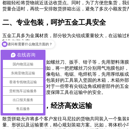
都能轻松将货物就近送达收货点。同时，为了方便您集货，我们
货量合适时，再统一安排散货拼箱出运，避免了多次小额发货
二、专业包装，呵护五金工具安全
五金工具多为金属材质，部分较为尖锐或重量较大，在运输过
制化包装方案：
请问有需要什么物流方面的？
在线咨询
小型五金工具
：如螺丝刀、扳手、钳子等，先用塑料薄膜
国内物流运输
中相互碰撞。例如，将一把把螺丝刀分别用气泡膜包好，
东南亚物流运输
大型五金工具
：像电钻、电锯、电焊机等，先用厚纸板或
内晃动。然后将包装好的工具装入坚固的木箱，木箱外部
香港专线物流运输
特殊五金工具
：对于一些带有尖锐边角或精密部件的五金
货柜拖车运输服务
点防护，最大程度保障工具在运输中的安全。
出口报关服务
三、散货拼箱，经济高效运输
售后服务
散货拼箱允许将多个客户发往马尼拉的货物共同装入一个集装
量、形状以及运输要求，精心规划装箱方案。比如，将体积小