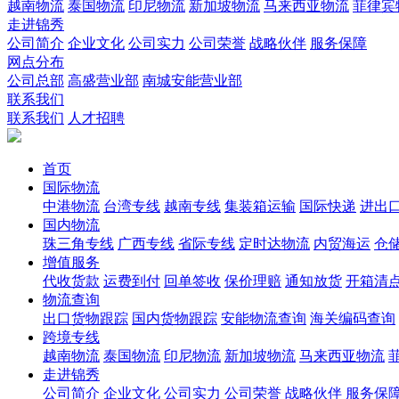
越南物流
泰国物流
印尼物流
新加坡物流
马来西亚物流
菲律宾
走进锦秀
公司简介
企业文化
公司实力
公司荣誉
战略伙伴
服务保障
网点分布
公司总部
高盛营业部
南城安能营业部
联系我们
联系我们
人才招聘
首页
国际物流
中港物流
台湾专线
越南专线
集装箱运输
国际快递
进出
国内物流
珠三角专线
广西专线
省际专线
定时达物流
内贸海运
仓储
增值服务
代收货款
运费到付
回单签收
保价理赔
通知放货
开箱清
物流查询
出口货物跟踪
国内货物跟踪
安能物流查询
海关编码查询
跨境专线
越南物流
泰国物流
印尼物流
新加坡物流
马来西亚物流
走进锦秀
公司简介
企业文化
公司实力
公司荣誉
战略伙伴
服务保