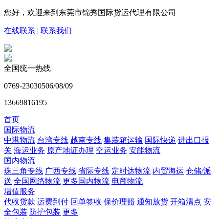
您好，欢迎来到东莞市锦秀国际货运代理有限公司
在线联系
|
联系我们
全国统一热线
0769-23030506/08/09
13669816195
首页
国际物流
中港物流
台湾专线
越南专线
集装箱运输
国际快递
进出口报
关
海运业务
原产地证办理
空运业务
安能物流
国内物流
珠三角专线
广西专线
省际专线
定时达物流
内贸海运
仓储/派
送
全国网络物流
更多国内物流
电商物流
增值服务
代收货款
运费到付
回单签收
保价理赔
通知放货
开箱清点
安
全包装
防护包装
更多