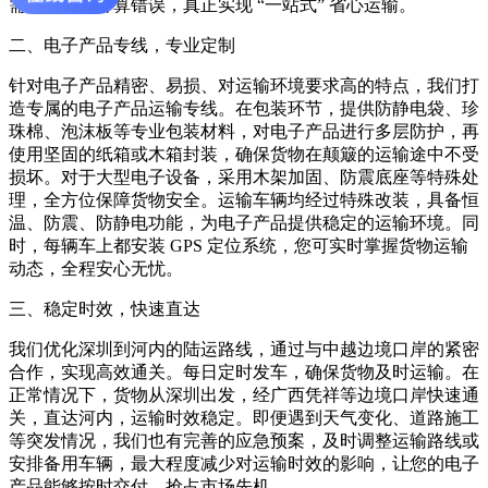
需担心税费计算错误，真正实现 “一站式” 省心运输。​
二、电子产品专线，专业定制​
针对电子产品精密、易损、对运输环境要求高的特点，我们打
造专属的电子产品运输专线。在包装环节，提供防静电袋、珍
珠棉、泡沫板等专业包装材料，对电子产品进行多层防护，再
使用坚固的纸箱或木箱封装，确保货物在颠簸的运输途中不受
损坏。对于大型电子设备，采用木架加固、防震底座等特殊处
理，全方位保障货物安全。运输车辆均经过特殊改装，具备恒
温、防震、防静电功能，为电子产品提供稳定的运输环境。同
时，每辆车上都安装 GPS 定位系统，您可实时掌握货物运输
动态，全程安心无忧。​
三、稳定时效，快速直达​
我们优化深圳到河内的陆运路线，通过与中越边境口岸的紧密
合作，实现高效通关。每日定时发车，确保货物及时运输。在
正常情况下，货物从深圳出发，经广西凭祥等边境口岸快速通
关，直达河内，运输时效稳定。即便遇到天气变化、道路施工
等突发情况，我们也有完善的应急预案，及时调整运输路线或
安排备用车辆，最大程度减少对运输时效的影响，让您的电子
产品能够按时交付，抢占市场先机。​