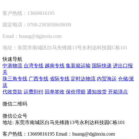
客户热线：13669816195
固定电话：0769-23030506/08/09
Email：huang@dgjinxiu.com
地址：东莞市南城区白马先锋路13号永利达科技园C栋101
快速导航
中港物流
台湾专线
越南专线
集装箱运输
国际快递
进出口报
关
珠三角专线
广西专线
省际专线
定时达物流
内贸海运
仓储/派
送
代收货款
运费到付
回单签收
保价理赔
通知放货
开箱清点
微信二维码
微信公众号
地址:
东莞市南城区白马先锋路13号永利达科技园C栋101
客户热线：13669816195
Email：huang@dgjinxiu.com