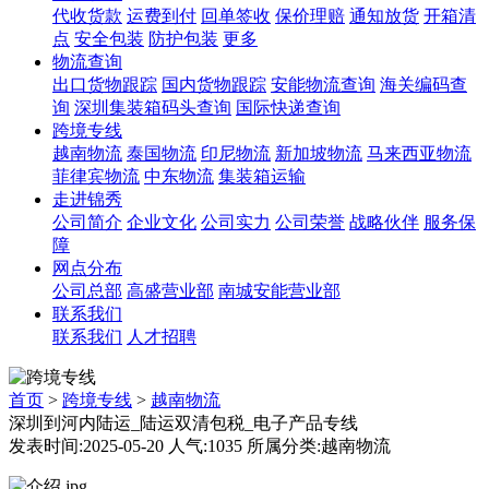
代收货款
运费到付
回单签收
保价理赔
通知放货
开箱清
点
安全包装
防护包装
更多
物流查询
出口货物跟踪
国内货物跟踪
安能物流查询
海关编码查
询
深圳集装箱码头查询
国际快递查询
跨境专线
越南物流
泰国物流
印尼物流
新加坡物流
马来西亚物流
菲律宾物流
中东物流
集装箱运输
走进锦秀
公司简介
企业文化
公司实力
公司荣誉
战略伙伴
服务保
障
网点分布
公司总部
高盛营业部
南城安能营业部
联系我们
联系我们
人才招聘
首页
>
跨境专线
>
越南物流
深圳到河内陆运_陆运双清包税_电子产品专线
发表时间:2025-05-20 人气:1035 所属分类:越南物流