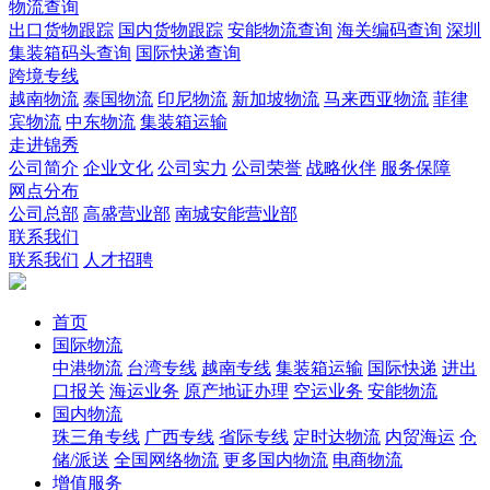
物流查询
出口货物跟踪
国内货物跟踪
安能物流查询
海关编码查询
深圳
集装箱码头查询
国际快递查询
跨境专线
越南物流
泰国物流
印尼物流
新加坡物流
马来西亚物流
菲律
宾物流
中东物流
集装箱运输
走进锦秀
公司简介
企业文化
公司实力
公司荣誉
战略伙伴
服务保障
网点分布
公司总部
高盛营业部
南城安能营业部
联系我们
联系我们
人才招聘
首页
国际物流
中港物流
台湾专线
越南专线
集装箱运输
国际快递
进出
口报关
海运业务
原产地证办理
空运业务
安能物流
国内物流
珠三角专线
广西专线
省际专线
定时达物流
内贸海运
仓
储/派送
全国网络物流
更多国内物流
电商物流
增值服务