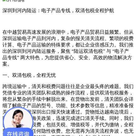
深圳到河内陆运：电子产品专线，双清包税全程护航​
在中越贸易高速发展的浪潮中，电子产品贸易日益频繁。但从
深圳运输电子产品到河内，复杂的报关清关流程、繁琐的税费
计算、电子产品运输的特殊要求，都让企业倍感压力。我们推
出的深圳到河内陆运服务，聚焦 “陆运双清包税” 与 “电子产
品专线” 两大特色，为您提供省心、安全、高效的物流解决方
案。​
一、双清包税，全程无忧​
跨境运输中，清关和税费问题往往是企业最头疼的难题。我们
凭借专业的清关团队和成熟的操作流程，提供双清包税服务，
将您从繁杂的手续中解脱出来。在货物出发前，清关团队会详
细了解电子产品的型号、功能、技术参数等信息，精准准备报
关文件，确保深圳出口报关快速通过。货物抵达越南边境后，
团队依据越南海关政策，迅速完成进口清关手续。同时，我们
提前核算各类税费，包括关税、增值税等，并代为缴纳，全程
费用透明，无任何隐性收费。您无需再为清关流程奔波，也无