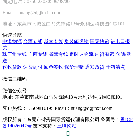
固定电话：0769-23030506/08/09
Email：huang@dgjinxiu.com
地址：东莞市南城区白马先锋路13号永利达科技园C栋101
快速导航
中港物流
台湾专线
越南专线
集装箱运输
国际快递
进出口报
关
珠三角专线
广西专线
省际专线
定时达物流
内贸海运
仓储/派
送
代收货款
运费到付
回单签收
保价理赔
通知放货
开箱清点
微信二维码
微信公众号
地址:
东莞市南城区白马先锋路13号永利达科技园C栋101
客户热线：13669816195
Email：huang@dgjinxiu.com
版权所有：东莞市锦秀国际货运代理有限公司 备案号：
粤ICP
备14026047号
技术支持：
三响网站
