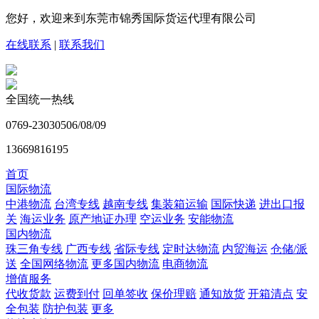
您好，欢迎来到东莞市锦秀国际货运代理有限公司
在线联系
|
联系我们
全国统一热线
0769-23030506/08/09
13669816195
首页
国际物流
中港物流
台湾专线
越南专线
集装箱运输
国际快递
进出口报
关
海运业务
原产地证办理
空运业务
安能物流
国内物流
珠三角专线
广西专线
省际专线
定时达物流
内贸海运
仓储/派
送
全国网络物流
更多国内物流
电商物流
增值服务
代收货款
运费到付
回单签收
保价理赔
通知放货
开箱清点
安
全包装
防护包装
更多