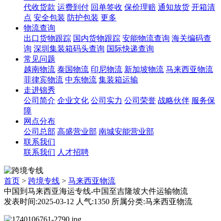
代收货款
运费到付
回单签收
保价理赔
通知放货
开箱清
点
安全包装
防护包装
更多
物流查询
出口货物跟踪
国内货物跟踪
安能物流查询
海关编码查
询
深圳集装箱码头查询
国际快递查询
常见问题
越南物流
泰国物流
印尼物流
新加坡物流
马来西亚物流
菲律宾物流
中东物流
集装箱运输
走进锦秀
公司简介
企业文化
公司实力
公司荣誉
战略伙伴
服务保
障
网点分布
公司总部
高盛营业部
南城安能营业部
联系我们
联系我们
人才招聘
首页
>
跨境专线
>
马来西亚物流
中国到马来西亚海运专线-中国至吉隆坡大件运输物流
发表时间:2025-03-12 人气:1350 所属分类:马来西亚物流