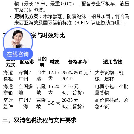
物（最长 15 米、最重 80 吨），配备专业平板车、液压
车及加固包装。
定制化方案
：木箱熏蒸、防震泡沫 + 钢带加固，符合马
来西亚海关及国际运输标准（SIRIM 认证协助办理）。
二、运输方案与时效对比
运输
目的
起运港
时效
价格参考
适用货物
方式
港
海运
深圳 /
巴生
12-15
大宗货物、机
2800-3500 元 /
天
整柜
广州
港
20GP
械、建材
海运
全国多
吉隆
15-20
14-16 元
电商小包、小批
天
拼箱
地
坡
/kg（普货）
量货物
空运
广州 /
吉隆
28-35 元
高价值样品、紧
3-5 天
急件
上海
坡
/kg（普货）
急补货
三、双清包税流程与文件要求