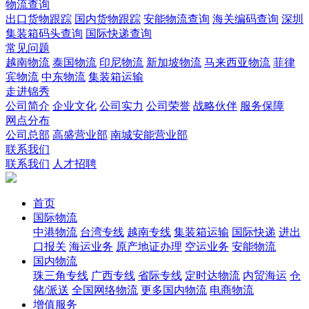
物流查询
出口货物跟踪
国内货物跟踪
安能物流查询
海关编码查询
深圳
集装箱码头查询
国际快递查询
常见问题
越南物流
泰国物流
印尼物流
新加坡物流
马来西亚物流
菲律
宾物流
中东物流
集装箱运输
走进锦秀
公司简介
企业文化
公司实力
公司荣誉
战略伙伴
服务保障
网点分布
公司总部
高盛营业部
南城安能营业部
联系我们
联系我们
人才招聘
首页
国际物流
中港物流
台湾专线
越南专线
集装箱运输
国际快递
进出
口报关
海运业务
原产地证办理
空运业务
安能物流
国内物流
珠三角专线
广西专线
省际专线
定时达物流
内贸海运
仓
储/派送
全国网络物流
更多国内物流
电商物流
增值服务