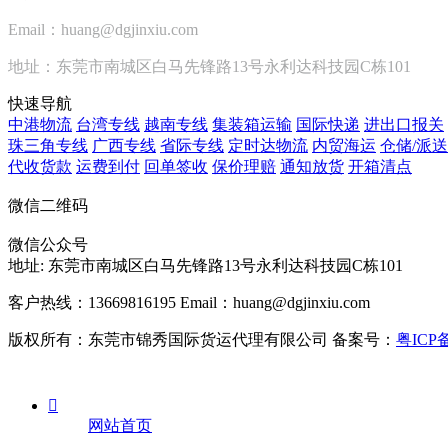
Email：huang@dgjinxiu.com
地址：东莞市南城区白马先锋路13号永利达科技园C栋101
快速导航
中港物流
台湾专线
越南专线
集装箱运输
国际快递
进出口报关
珠三角专线
广西专线
省际专线
定时达物流
内贸海运
仓储/派送
代收货款
运费到付
回单签收
保价理赔
通知放货
开箱清点
微信二维码
微信公众号
地址:
东莞市南城区白马先锋路13号永利达科技园C栋101
客户热线：13669816195
Email：huang@dgjinxiu.com
版权所有：东莞市锦秀国际货运代理有限公司 备案号：
粤ICP备

网站首页