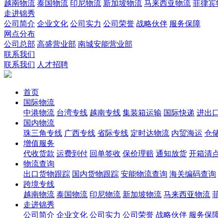
越南物流
泰国物流
印尼物流
新加坡物流
马来西亚物流
菲律宾
走进锦秀
公司简介
企业文化
公司实力
公司荣誉
战略伙伴
服务保障
网点分布
公司总部
高盛营业部
南城安能营业部
联系我们
联系我们
人才招聘
首页
国际物流
中港物流
台湾专线
越南专线
集装箱运输
国际快递
进出
国内物流
珠三角专线
广西专线
省际专线
定时达物流
内贸海运
仓储
增值服务
代收货款
运费到付
回单签收
保价理赔
通知放货
开箱清
物流查询
出口货物跟踪
国内货物跟踪
安能物流查询
海关编码查询
跨境专线
越南物流
泰国物流
印尼物流
新加坡物流
马来西亚物流
走进锦秀
公司简介
企业文化
公司实力
公司荣誉
战略伙伴
服务保