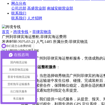
网点分布
公司总部
高盛营业部
南城安能营业部
联系我们
联系我们
人才招聘
首页
>
跨境专线
>
菲律宾物流
广州到菲律宾海运整柜,菲律宾海运费用
你们是怎么收费的呢
发表时间:2025-02-21 人气:1485 所属分类:菲律宾物流
货柜拖车服务
在线咨询
锦秀物流提供专业的广州到菲律宾海运整柜服务，凭借成熟的
国内物流运输
广州到菲律宾海运整柜服务
：
东南亚物流运输
运输流程
：当您选择锦秀物流广州到菲律宾的海运
香港专线物流运输
放置，避免运输途中发生位移、碰撞。完成装柜后
货柜拖车运输服务
船运公司紧密合作，保障舱位稳定，选择合适的船
送货上门或通知您到指定仓库提货。
出口报关服务
售后服务
服务优势
：我们提供一站式服务，从提货、报关、
运输。运输过程中，利用先进的 GPS 定位系统