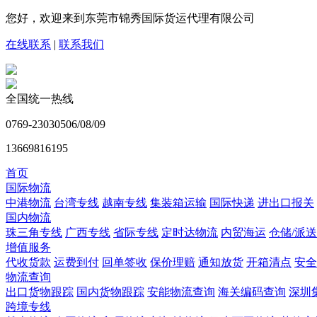
您好，欢迎来到东莞市锦秀国际货运代理有限公司
在线联系
|
联系我们
全国统一热线
0769-23030506/08/09
13669816195
首页
国际物流
中港物流
台湾专线
越南专线
集装箱运输
国际快递
进出口报关
国内物流
珠三角专线
广西专线
省际专线
定时达物流
内贸海运
仓储/派送
增值服务
代收货款
运费到付
回单签收
保价理赔
通知放货
开箱清点
安全
物流查询
出口货物跟踪
国内货物跟踪
安能物流查询
海关编码查询
深圳
跨境专线