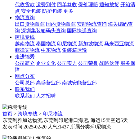
代收货款
运费到付
回单签收
保价理赔
通知放货
开箱清
点
安全包装
防护包装
更多
物流查询
出口货物跟踪
国内货物跟踪
安能物流查询
海关编码查
询
深圳集装箱码头查询
国际快递查询
跨境专线
越南物流
泰国物流
印尼物流
新加坡物流
马来西亚物流
菲律宾物流
中东物流
集装箱运输
走进锦秀
公司简介
企业文化
公司实力
公司荣誉
战略伙伴
服务保
障
网点分布
公司总部
高盛营业部
南城安能营业部
联系我们
联系我们
人才招聘
首页
>
跨境专线
>
印尼物流
东莞到雅加达物流,东莞到印尼港口海运, 海运15天空运5天
发表时间:2025-02-20 人气:1437 所属分类:印尼物流