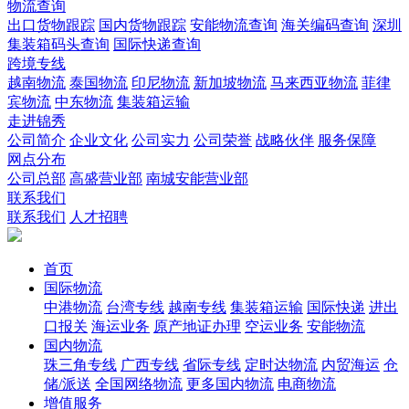
物流查询
出口货物跟踪
国内货物跟踪
安能物流查询
海关编码查询
深圳
集装箱码头查询
国际快递查询
跨境专线
越南物流
泰国物流
印尼物流
新加坡物流
马来西亚物流
菲律
宾物流
中东物流
集装箱运输
走进锦秀
公司简介
企业文化
公司实力
公司荣誉
战略伙伴
服务保障
网点分布
公司总部
高盛营业部
南城安能营业部
联系我们
联系我们
人才招聘
首页
国际物流
中港物流
台湾专线
越南专线
集装箱运输
国际快递
进出
口报关
海运业务
原产地证办理
空运业务
安能物流
国内物流
珠三角专线
广西专线
省际专线
定时达物流
内贸海运
仓
储/派送
全国网络物流
更多国内物流
电商物流
增值服务