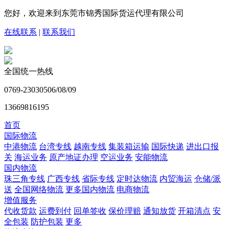
您好，欢迎来到东莞市锦秀国际货运代理有限公司
在线联系
|
联系我们
全国统一热线
0769-23030506/08/09
13669816195
首页
国际物流
中港物流
台湾专线
越南专线
集装箱运输
国际快递
进出口报
关
海运业务
原产地证办理
空运业务
安能物流
国内物流
珠三角专线
广西专线
省际专线
定时达物流
内贸海运
仓储/派
送
全国网络物流
更多国内物流
电商物流
增值服务
代收货款
运费到付
回单签收
保价理赔
通知放货
开箱清点
安
全包装
防护包装
更多