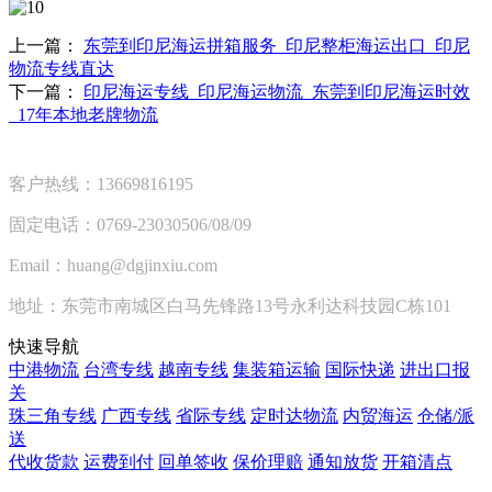
上一篇：
东莞到印尼海运拼箱服务_印尼整柜海运出口_印尼
物流专线直达
下一篇：
印尼海运专线_印尼海运物流_东莞到印尼海运时效
_17年本地老牌物流
客户热线：13669816195
固定电话：0769-23030506/08/09
Email：huang@dgjinxiu.com
地址：东莞市南城区白马先锋路13号永利达科技园C栋101
快速导航
中港物流
台湾专线
越南专线
集装箱运输
国际快递
进出口报
关
珠三角专线
广西专线
省际专线
定时达物流
内贸海运
仓储/派
送
代收货款
运费到付
回单签收
保价理赔
通知放货
开箱清点