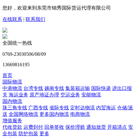
您好，欢迎来到东莞市锦秀国际货运代理有限公司
在线联系
|
联系我们
全国统一热线
0769-23030506/08/09
13669816195
首页
国际物流
中港物流
台湾专线
越南专线
集装箱运输
国际快递
进出口报
关
海运业务
原产地证办理
空运业务
安能物流
国内物流
珠三角专线
广西专线
省际专线
定时达物流
内贸海运
仓储/派
送
全国网络物流
更多国内物流
电商物流
增值服务
代收货款
运费到付
回单签收
保价理赔
通知放货
开箱清点
安
全包装
防护包装
更多