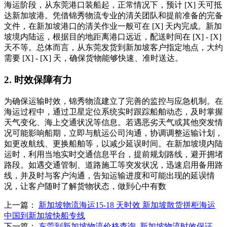
海运阶段，从东莞港口装船起，正常情况下，预计 [X] 天可抵
达新加坡港。凭借锦秀物流专业的清关团队和提前准备的完备
文件，在新加坡港口的清关作业一般可在 [X] 天内完成。新加
坡境内陆运，根据目的地距离港口远近，配送时间在 [X] - [X]
天不等。总体而言，从东莞发货到新加坡客户指定地点，大约
需要 [X] - [X] 天，确保货物能够快速、准时送达。
2. 时效保障有力
为确保运输时效，锦秀物流建立了完善的监控与应急机制。在
海运过程中，通过卫星定位系统实时跟踪船舶动态，及时掌握
天气变化、海上交通状况等信息。若遇恶劣天气或其他突发情
况可能影响船期，立即与航运公司沟通，协调调整运输计划，
如更改航线、更换船舶等，以减少延误时间。在新加坡境内陆
运时，利用当地实时交通信息平台，提前规划路线，避开拥堵
路段。如遇交通管制、道路施工等突发状况，迅速启用备用路
线，并及时与客户沟通，告知运输进度和可能出现的延误情
况，让客户随时了解货物状态，做到心中有数
上一篇：
新加坡物流海运15-18 天时效 新加坡散货拼柜海运
中国到新加坡快船专线
下一篇：
东莞到新加坡物流价格查询_新加坡物流时效保证_