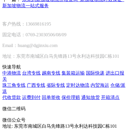
新加坡物流一站式服务
客户热线：13669816195
固定电话：0769-23030506/08/09
Email：huang@dgjinxiu.com
地址：东莞市南城区白马先锋路13号永利达科技园C栋101
快速导航
中港物流
台湾专线
越南专线
集装箱运输
国际快递
进出口报
关
珠三角专线
广西专线
省际专线
定时达物流
内贸海运
仓储/派
送
代收货款
运费到付
回单签收
保价理赔
通知放货
开箱清点
微信二维码
微信公众号
地址:
东莞市南城区白马先锋路13号永利达科技园C栋101