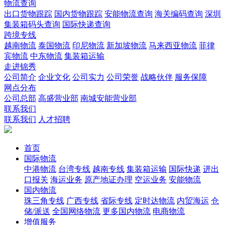
物流查询
出口货物跟踪
国内货物跟踪
安能物流查询
海关编码查询
深圳
集装箱码头查询
国际快递查询
跨境专线
越南物流
泰国物流
印尼物流
新加坡物流
马来西亚物流
菲律
宾物流
中东物流
集装箱运输
走进锦秀
公司简介
企业文化
公司实力
公司荣誉
战略伙伴
服务保障
网点分布
公司总部
高盛营业部
南城安能营业部
联系我们
联系我们
人才招聘
首页
国际物流
中港物流
台湾专线
越南专线
集装箱运输
国际快递
进出
口报关
海运业务
原产地证办理
空运业务
安能物流
国内物流
珠三角专线
广西专线
省际专线
定时达物流
内贸海运
仓
储/派送
全国网络物流
更多国内物流
电商物流
增值服务