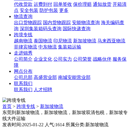
代收货款
运费到付
回单签收
保价理赔
通知放货
开箱清
点
安全包装
防护包装
更多
物流查询
出口货物跟踪
国内货物跟踪
安能物流查询
海关编码查
询
深圳集装箱码头查询
国际快递查询
跨境专线
越南物流
泰国物流
印尼物流
新加坡物流
马来西亚物流
菲律宾物流
中东物流
集装箱运输
走进锦秀
公司简介
企业文化
公司实力
公司荣誉
战略伙伴
服务保
障
网点分布
公司总部
高盛营业部
南城安能营业部
联系我们
联系我们
人才招聘
首页
>
跨境专线
>
新加坡物流
东莞到新加坡物流，新加坡物流，新加坡双清包税，新加坡专
线大件运输
发表时间:2025-01-22 人气:1614 所属分类:新加坡物流