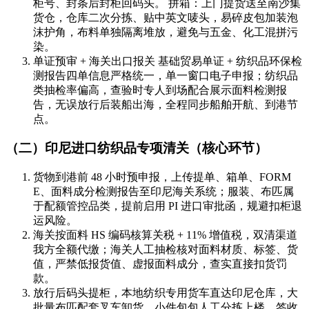
柜号、封条后封柜回码头。 拼箱：上门提货送至南沙集
货仓，仓库二次分拣、贴中英文唛头，易碎皮包加装泡
沫护角，布料单独隔离堆放，避免与五金、化工混拼污
染。
单证预审 + 海关出口报关 基础贸易单证 + 纺织品环保检
测报告四单信息严格统一，单一窗口电子申报；纺织品
类抽检率偏高，查验时专人到场配合展示面料检测报
告，无误放行后装船出海，全程同步船舶开航、到港节
点。
（二）印尼进口纺织品专项清关（核心环节）
货物到港前 48 小时预申报，上传提单、箱单、FORM
E、面料成分检测报告至印尼海关系统；服装、布匹属
于配额管控品类，提前启用 PI 进口审批函，规避扣柜退
运风险。
海关按面料 HS 编码核算关税 + 11% 增值税，双清渠道
我方全额代缴；海关人工抽检核对面料材质、标签、货
值，严禁低报货值、虚报面料成分，查实直接扣货罚
款。
放行后码头提柜，本地纺织专用货车直达印尼仓库，大
批量布匹配套叉车卸货，小件包包人工分拣上楼，签收