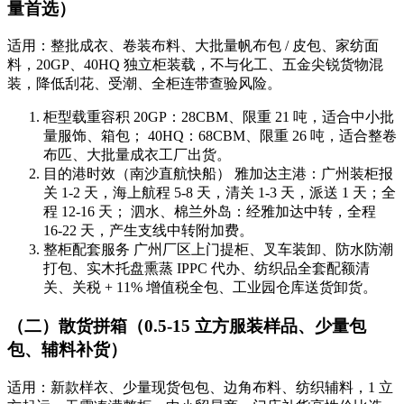
量首选）
适用：整批成衣、卷装布料、大批量帆布包 / 皮包、家纺面
料，20GP、40HQ 独立柜装载，不与化工、五金尖锐货物混
装，降低刮花、受潮、全柜连带查验风险。
柜型载重容积 20GP：28CBM、限重 21 吨，适合中小批
量服饰、箱包； 40HQ：68CBM、限重 26 吨，适合整卷
布匹、大批量成衣工厂出货。
目的港时效（南沙直航快船） 雅加达主港：广州装柜报
关 1-2 天，海上航程 5-8 天，清关 1-3 天，派送 1 天；全
程 12-16 天； 泗水、棉兰外岛：经雅加达中转，全程
16-22 天，产生支线中转附加费。
整柜配套服务 广州厂区上门提柜、叉车装卸、防水防潮
打包、实木托盘熏蒸 IPPC 代办、纺织品全套配额清
关、关税 + 11% 增值税全包、工业园仓库送货卸货。
（二）散货拼箱（0.5-15 立方服装样品、少量包
包、辅料补货）
适用：新款样衣、少量现货包包、边角布料、纺织辅料，1 立