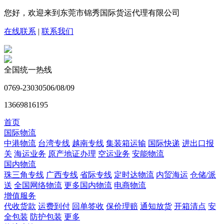
您好，欢迎来到东莞市锦秀国际货运代理有限公司
在线联系
|
联系我们
全国统一热线
0769-23030506/08/09
13669816195
首页
国际物流
中港物流
台湾专线
越南专线
集装箱运输
国际快递
进出口报
关
海运业务
原产地证办理
空运业务
安能物流
国内物流
珠三角专线
广西专线
省际专线
定时达物流
内贸海运
仓储/派
送
全国网络物流
更多国内物流
电商物流
增值服务
代收货款
运费到付
回单签收
保价理赔
通知放货
开箱清点
安
全包装
防护包装
更多