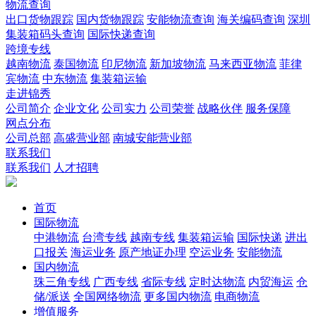
物流查询
出口货物跟踪
国内货物跟踪
安能物流查询
海关编码查询
深圳
集装箱码头查询
国际快递查询
跨境专线
越南物流
泰国物流
印尼物流
新加坡物流
马来西亚物流
菲律
宾物流
中东物流
集装箱运输
走进锦秀
公司简介
企业文化
公司实力
公司荣誉
战略伙伴
服务保障
网点分布
公司总部
高盛营业部
南城安能营业部
联系我们
联系我们
人才招聘
首页
国际物流
中港物流
台湾专线
越南专线
集装箱运输
国际快递
进出
口报关
海运业务
原产地证办理
空运业务
安能物流
国内物流
珠三角专线
广西专线
省际专线
定时达物流
内贸海运
仓
储/派送
全国网络物流
更多国内物流
电商物流
增值服务