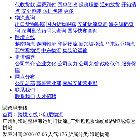
代收货款
运费到付
回单签收
保价理赔
通知放货
开箱清
点
安全包装
防护包装
更多
物流查询
出口货物跟踪
国内货物跟踪
安能物流查询
海关编码查
询
深圳集装箱码头查询
国际快递查询
跨境专线
越南物流
泰国物流
印尼物流
新加坡物流
马来西亚物流
菲律宾物流
中东物流
集装箱运输
走进锦秀
公司简介
企业文化
公司实力
公司荣誉
战略伙伴
服务保
障
网点分布
公司总部
高盛营业部
南城安能营业部
联系我们
联系我们
人才招聘
首页
>
跨境专线
>
印尼物流
广州到印尼整柜海运到门物流_广州包包服饰纺织品印尼海运
拼箱
发表时间:2026-07-06 人气:176 所属分类:印尼物流