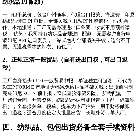
纺织品 PI 配额）
一口包干总价，包含广州拖车、代理出口报关、海运费、印尼
纺织品进口 PI 审批、全部关税 + 11% PPN 增值税、码头操
作、本地派送；工厂无需办理进出口备案，收货不用额外缴
税。 优势：我司持有纺织品合规进口配额，无需客户自行申
请印尼 API 进口资质，一站式包办全部清关手续，适合不开
票、无退税需求的制衣、箱包厂。
2、正规正清一般贸易（自有进出口权，可出口退
税）
工厂自身抬头 0110 一般贸易申报，单证独立可追溯；可代办
RCEP FORM E 产地证大幅减免纺织品基础关税；出货前强制
完成印尼 SCTN 预申报，降低查验滞留风险。 所需配套：工
厂购销合同、开票资料、纺织品环保检测报告（甲醛、偶氮染
料）；全套报关单、税单、提单为本厂抬头，用于财务做账、
出口退税；适合月度稳定大批量出货、长期外贸订单大厂。
四、纺织品、包包出货必备全套手续资料