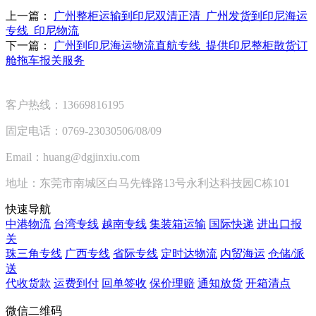
上一篇：
广州整柜运输到印尼双清正清_广州发货到印尼海运
专线_印尼物流
下一篇：
广州到印尼海运物流直航专线_提供印尼整柜散货订
舱拖车报关服务
客户热线：13669816195
固定电话：0769-23030506/08/09
Email：huang@dgjinxiu.com
地址：东莞市南城区白马先锋路13号永利达科技园C栋101
快速导航
中港物流
台湾专线
越南专线
集装箱运输
国际快递
进出口报
关
珠三角专线
广西专线
省际专线
定时达物流
内贸海运
仓储/派
送
代收货款
运费到付
回单签收
保价理赔
通知放货
开箱清点
微信二维码