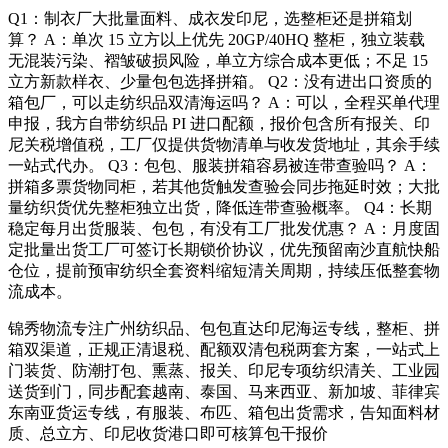
Q1：制衣厂大批量面料、成衣发印尼，选整柜还是拼箱划
算？ A：单次 15 立方以上优先 20GP/40HQ 整柜，独立装载
无混装污染、褶皱破损风险，单立方综合成本更低；不足 15
立方新款样衣、少量包包选择拼箱。 Q2：没有进出口资质的
箱包厂，可以走纺织品双清海运吗？ A：可以，全程买单代理
申报，我方自带纺织品 PI 进口配额，报价包含所有报关、印
尼关税增值税，工厂仅提供货物清单与收发货地址，其余手续
一站式代办。 Q3：包包、服装拼箱容易被连带查验吗？ A：
拼箱多票货物同柜，若其他货触发查验会同步拖延时效；大批
量纺织货优先整柜独立出货，降低连带查验概率。 Q4：长期
稳定每月出货服装、包包，有没有工厂批发优惠？ A：月度固
定批量出货工厂可签订长期锁价协议，优先预留南沙直航快船
仓位，提前预审纺织全套资料缩短清关周期，持续压低整套物
流成本。
锦秀物流专注广州纺织品、包包直达印尼海运专线，整柜、拼
箱双渠道，正规正清退税、配额双清包税两套方案，一站式上
门装货、防潮打包、熏蒸、报关、印尼专项纺织清关、工业园
送货到门，同步配套越南、泰国、马来西亚、新加坡、菲律宾
东南亚货运专线，有服装、布匹、箱包出货需求，告知面料材
质、总立方、印尼收货港口即可核算包干报价