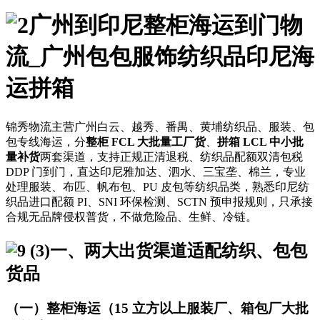
广州到印尼整柜海运到门物
流_广州包包服饰纺织品印尼海
运拼箱
锦秀物流主营广州白云、越秀、番禺、黄埔纺织品、服装、包
包专线海运，分
整柜 FCL 大批量工厂货
、
拼箱 LCL 中小批
量补货
两套渠道，支持正规正清退税、纺织品配额双清包税
DDP 门到门，直达印尼雅加达、泗水、三宝垄、棉兰，专业
处理服装、布匹、帆布包、PU 皮包等纺织品类，熟悉印尼纺
织品进口配额 PI、SNI 环保检测、SCTN 预申报规则，只承接
合规无品牌侵权普货，不做危险品、生鲜、冷链。
一、两大出货渠道适配纺织、包包
货品
（一）整柜海运（15 立方以上服装厂、箱包厂大批