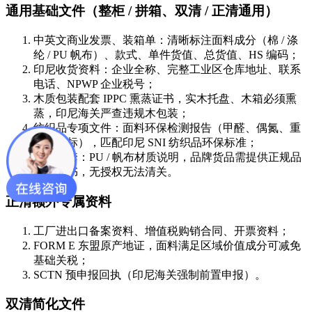
通用基础文件（整柜 / 拼箱、双清 / 正清通用）
中英文商业发票、装箱单：清晰标注面料成分（棉 / 涤
纶 / PU 帆布）、款式、单件货值、总货值、HS 编码；
印尼收货资料：企业全称、完整工业区仓库地址、联系
电话、NPWP 企业税号；
木质包装配套 IPPC 熏蒸证书，实木托盘、木箱必须熏
蒸，印尼海关严查违规木包装；
纺织品专项文件：面料环保检测报告（甲醛、偶氮、重
金属达标），匹配印尼 SNI 纺织品环保标准；
包包配套：PU / 帆布材质说明，品牌货品需提供正规品
牌授权书，无授权无法清关。
正清额外专属资料
工厂进出口备案资料、增值税购销合同、开票资料；
FORM E 东盟原产地证，面料满足区域价值成分可减免
基础关税；
SCTN 预申报回执（印尼海关强制前置申报）。
双清简化文件