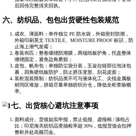
后回传完整清关回执。
六、纺织品、包包出货硬性包装规范
成衣、薄面料：单件独立 PE 防水袋，外箱密封防潮，
外箱印刷英文 TEXTILE、MOISTURE PROOF 标识，防
止海上潮气发霉；
卷装布匹：整卷缠绕防潮膜，两端纸板护角，托盘整体
缠绕固定，避免边角磨损；
皮包、帆布包：单独防尘袋分装，五金拉链部位泡沫包
裹，四角硬纸板防护，防止挤压变形、刮花皮面；
装柜混装限制：纺织品类不可与液体化工、尖锐金属板
材同区堆放，拼箱尽量单独纺织分仓，降低全柜查验概
率。
七、出货核心避坑注意事项
面料成分、货值如实申报，禁止低报、虚报棉 / 涤纶占
比；印尼海关纺织品类抽检率超 30%，低报货值会扣押
整柜并处高额罚金。