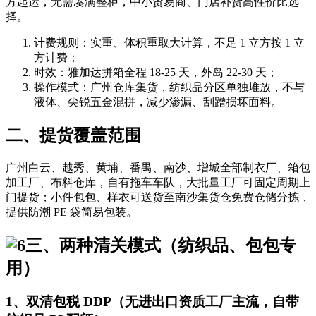
方起运，无需凑满整柜，中小贸易商、门店补货高性价比选
择。
计费规则：实重、体积重取大计算，不足 1 立方按 1 立
方计费；
时效：雅加达拼箱全程 18-25 天，外岛 22-30 天；
操作模式：广州仓库集货，纺织品分区单独堆放，不与
液体、尖锐五金混拼，减少渗漏、刮蹭损坏面料。
二、提货覆盖范围
广州白云、越秀、黄埔、番禺、南沙、增城全部制衣厂、箱包
加工厂、布料仓库，自有拖车车队，大批量工厂可固定周期上
门提货；小件包包、样衣可送货至南沙集货仓免费仓储分拣，
提供防潮 PE 袋简易包装。
三、两种清关模式（纺织品、包包专
用）
1、双清包税 DDP（无进出口资质工厂主流，自带