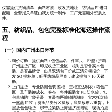
仅需提供货物清单、面料材质、收发货地址，纺织品 PI 进口
配额、全套报关单证由我方统一制作，工厂无需额外资质文
件。
五、纺织品、包包完整标准化海运操作流
程
（一）国内广州出口环节
询价订舱：提供面料 / 包包品名、件重尺、柜型 / 拼箱、
广州提货厂区、印尼收货工业区，核对是否含实木包
装、是否品牌货，出具双清包干价或正清分项报价，下
发 SO 提柜单，旺季纺织品严查，建议提前 7-10 天锁
舱。
上门提货、专业防潮包装 整柜：空柜直达制衣 / 箱包厂
区，叉车装卸成衣、卷布；每件服装套 PE 防水袋，包
包单独防尘袋分装，卷装布匹缠绕防潮膜；实木托盘统
一熏蒸 IPPC；纺织品类分区摆放，底层放布匹重货，上
层放包包轻货，绑带拉紧防止海运挤压褶皱；现场拍摄