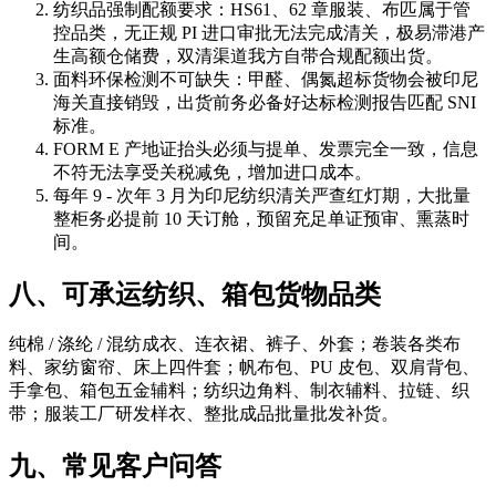
纺织品强制配额要求：HS61、62 章服装、布匹属于管
控品类，无正规 PI 进口审批无法完成清关，极易滞港产
生高额仓储费，双清渠道我方自带合规配额出货。
面料环保检测不可缺失：甲醛、偶氮超标货物会被印尼
海关直接销毁，出货前务必备好达标检测报告匹配 SNI
标准。
FORM E 产地证抬头必须与提单、发票完全一致，信息
不符无法享受关税减免，增加进口成本。
每年 9 - 次年 3 月为印尼纺织清关严查红灯期，大批量
整柜务必提前 10 天订舱，预留充足单证预审、熏蒸时
间。
八、可承运纺织、箱包货物品类
纯棉 / 涤纶 / 混纺成衣、连衣裙、裤子、外套；卷装各类布
料、家纺窗帘、床上四件套；帆布包、PU 皮包、双肩背包、
手拿包、箱包五金辅料；纺织边角料、制衣辅料、拉链、织
带；服装工厂研发样衣、整批成品批量批发补货。
九、常见客户问答