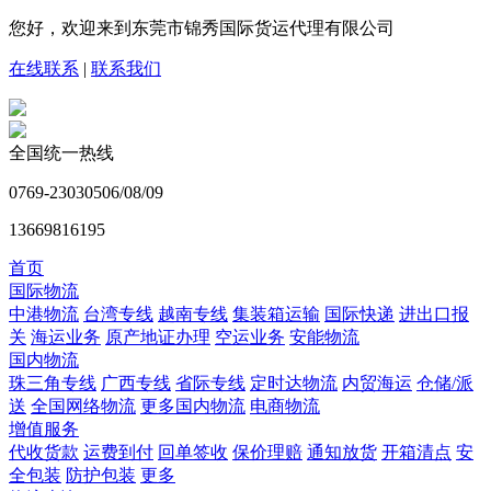
您好，欢迎来到东莞市锦秀国际货运代理有限公司
在线联系
|
联系我们
全国统一热线
0769-23030506/08/09
13669816195
首页
国际物流
中港物流
台湾专线
越南专线
集装箱运输
国际快递
进出口报
关
海运业务
原产地证办理
空运业务
安能物流
国内物流
珠三角专线
广西专线
省际专线
定时达物流
内贸海运
仓储/派
送
全国网络物流
更多国内物流
电商物流
增值服务
代收货款
运费到付
回单签收
保价理赔
通知放货
开箱清点
安
全包装
防护包装
更多