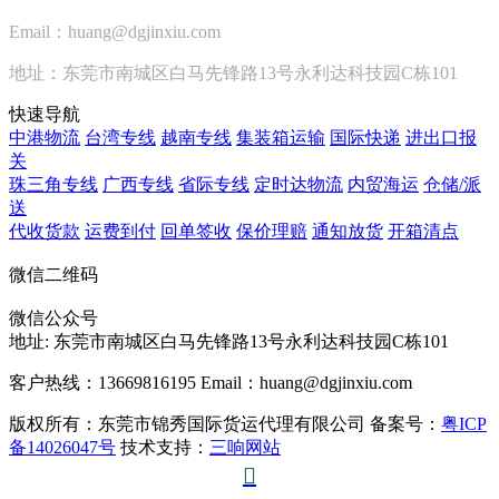
Email：huang@dgjinxiu.com
地址：东莞市南城区白马先锋路13号永利达科技园C栋101
快速导航
中港物流
台湾专线
越南专线
集装箱运输
国际快递
进出口报
关
珠三角专线
广西专线
省际专线
定时达物流
内贸海运
仓储/派
送
代收货款
运费到付
回单签收
保价理赔
通知放货
开箱清点
微信二维码
微信公众号
地址:
东莞市南城区白马先锋路13号永利达科技园C栋101
客户热线：13669816195
Email：huang@dgjinxiu.com
版权所有：东莞市锦秀国际货运代理有限公司 备案号：
粤ICP
备14026047号
技术支持：
三响网站
