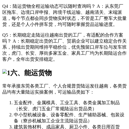
Q4：陆运货物全程运输动态可以随时查询吗？ A：从东莞厂
区拖车、边境口岸申报、跨境干线运输、越南清关、末端派
送，每个节点都会同步货物实时状态，不管是工厂整车大批量
货，还是个人小件拼车货，均可随时掌握货品运输进度。
Q5：长期稳定走陆运往越南出货的工厂，有适配的合作方案
吗？ A：长期稳定出货的工厂、贸易企业可以建立稳定合作关
系，持续出货期间维持平稳价位，优先预留口岸车位与发车班
次，虎门、长安、厚街多家五金、家具工厂均为长期陆运合作
客户，全年出货安排稳定。
六、能运货物
常年承接东莞各类工厂、个人合规普货陆运发往越南，各类货
品均有大量陆运实操案例，可运输品类如下：
五金配件、金属模具、工业工具、各类金属加工制品
（长安、虎门五金厂常规陆运出货品类）
中小型机械设备、设备零配件、生产辅助器械、包装设
备（寮步机械加工企业主流陆运货品）
建筑装饰材料、成品家具、厨卫小件、各类日用百货