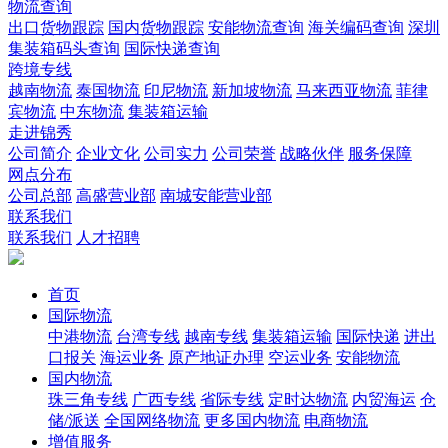
物流查询
出口货物跟踪
国内货物跟踪
安能物流查询
海关编码查询
深圳
集装箱码头查询
国际快递查询
跨境专线
越南物流
泰国物流
印尼物流
新加坡物流
马来西亚物流
菲律
宾物流
中东物流
集装箱运输
走进锦秀
公司简介
企业文化
公司实力
公司荣誉
战略伙伴
服务保障
网点分布
公司总部
高盛营业部
南城安能营业部
联系我们
联系我们
人才招聘
首页
国际物流
中港物流
台湾专线
越南专线
集装箱运输
国际快递
进出
口报关
海运业务
原产地证办理
空运业务
安能物流
国内物流
珠三角专线
广西专线
省际专线
定时达物流
内贸海运
仓
储/派送
全国网络物流
更多国内物流
电商物流
增值服务