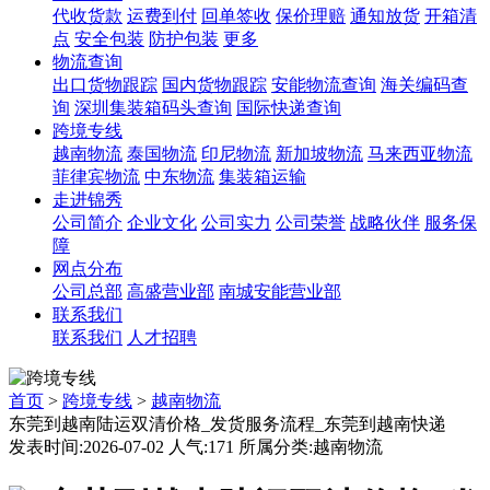
代收货款
运费到付
回单签收
保价理赔
通知放货
开箱清
点
安全包装
防护包装
更多
物流查询
出口货物跟踪
国内货物跟踪
安能物流查询
海关编码查
询
深圳集装箱码头查询
国际快递查询
跨境专线
越南物流
泰国物流
印尼物流
新加坡物流
马来西亚物流
菲律宾物流
中东物流
集装箱运输
走进锦秀
公司简介
企业文化
公司实力
公司荣誉
战略伙伴
服务保
障
网点分布
公司总部
高盛营业部
南城安能营业部
联系我们
联系我们
人才招聘
首页
>
跨境专线
>
越南物流
东莞到越南陆运双清价格_发货服务流程_东莞到越南快递
发表时间:2026-07-02 人气:171 所属分类:越南物流