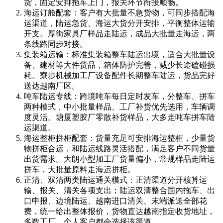
货，固定安排拖车上门，报关环节衔接顺畅。
海运订舱配套：客户有大批量不急货物，可同步搭配海
运渠道，陆运急货、海运大货分开安排，平衡整体运输
开支。厚街家具厂样品走陆运，成品大批量走海运，两
条线路同步对接。
集装箱运输：标准集装箱整车陆运出境，适合大批量设
备、建材等大件货品，箱体防护完善，减少长途磕碰损
耗。寮步机械加工厂设备配件长期整车陆运，货品完好
送达越南厂区。
吨车陆运专线：跨境吨车每日定时发车，分整车、拼车
两种模式，中小批量样品、工厂补货优先选用，车辆调
度灵活。塘厦塑胶厂零散补货样品，大多走吨车拼车陆
运渠道。
海运整柜拼柜配套：货量充足可安排海运整柜，少量货
物拼柜合运，和陆运线路灵活搭配，满足客户不同货量
出货需求。大朗小型加工厂货量偏小，常规样品走陆运
拼车，大批量原料走海运拼柜。
正清、双清两类陆运通关模式：正清渠道分开核算运
输、报关、清关各项支出；陆运双清整合国内拖车、出
口申报、边境陆运、越南进口清关、末端派送全部花
费，统一给出整体报价，货物直达越南指定收货地址，
多数工厂、个人客户都会选择该渠道。