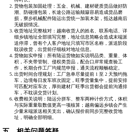
货物包装加固处理：五金、机械、建材硬质货品做好防
潮、防碰撞包装，长途公路运输颠簸容易造成货品磨
损，寮步机械配件陆运出货统一加装木架，抵达越南后
无破损情况。
收货地址完整核对：越南收货人的姓名、联系电话、详
细乡镇地址全部填写完整，地址信息简略会造成末端派
送停滞，曾有个人客户地址只填写市区名称，派送阶段
耽误收货，出货前仔细核对地址信息。
货物如实申报：所有陆运货物如实说明品类、重量、体
积，不夹带管制、侵权类货品，配合口岸常规查验工
作，长期合作工厂均规范申报，通关流程顺畅稳定。
出货时间合理规划：工厂急单尽量提前 1 至 2 天预约拖
车，边境每日发车班次固定，旺季货量集中，提前安排
可匹配对应车次，厚街建材厂旺季出货都会提前沟通排
车，不耽误交货计划。
收费相关说明：陆运分拼车、整车两种计价方式，体积
与实际重量取数值更高一项核算；越南偏远乡镇会产生
少量末端派送相关支出，确认报价前同步完整收货地
址，明确全部明细。
五、相关问题答疑