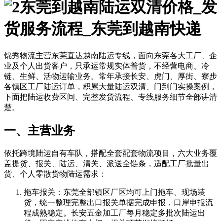
东莞到越南陆运双清价格_发
货服务流程_东莞到越南快递
锦秀物流主营东莞直达越南陆运专线，面向东莞各大工厂、企
业及个人出货客户，只承运常规实体普货，不经营电商、冷
链、生鲜、活物运输业务。常年承接长安、虎门、厚街、寮步
各镇区工厂陆运订单，积累大量陆运双清、门到门实操案例，
下面把陆运收费区间、完整发货流程、专线服务细节全部讲清
楚。
一、主营业务
依托跨境陆运自有车队，搭配全套配套物流项目，六大业务覆
盖提货、报关、陆运、清关、派送全链条，适配工厂批量出
货、个人零散货物陆运需求：
拖车报关：东莞全部镇区厂区均可上门拖车、现场装
货，统一整理完整出口报关单据完成申报，口岸申报流
程成熟稳定。长安五金加工厂每月稳定多批次陆运出