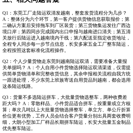
Q1：东莞工厂走陆运双清发越南，整套发货流程分为几步？
A：整体分为六个环节，第一客户提供货物信息获取报价；第
二确认方案后安排拖车到厂区装货；第三货物集运发往广西边
境口岸；第四同步完成国内出口申报与越南进口清关；第五清
关放行后陆运进入越南境内干线；第六配送至指定收货地址，
全程专人同步每一步节点信息，长安多家五金工厂整车陆运，
全程按照这套标准化流程操作。
Q2：个人少量货物走东莞到越南陆运双清，需要准备大量报
关单据吗？ A：个人自用小件货物选择陆运双清渠道，仅需提
供简单货物清单和完整收货信息，其余申报相关流程由我方统
一跟进处理，不少东莞上班族寄送自用货品到越南，都会选用
这条陆运线路。
Q3：货量不多选陆运拼车，大批量货物选整车，两种收费差
距大吗？ A：零散样品、小件货品适合拼车，按重量或立方核
算；单次几吨以上大批量货物选择整车，单立方、单公斤折算
价位更有优势，工作人员会结合客户货量分别出具两套收费明
细，大朗小型加工厂样品长期拼车陆运，长安大批量五金制品
优先整车陆运。