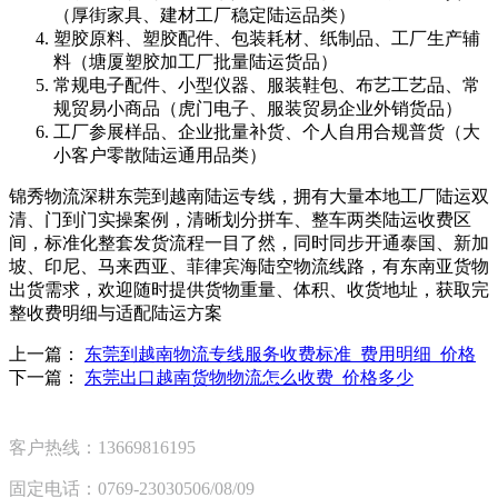
（厚街家具、建材工厂稳定陆运品类）
塑胶原料、塑胶配件、包装耗材、纸制品、工厂生产辅
料（塘厦塑胶加工厂批量陆运货品）
常规电子配件、小型仪器、服装鞋包、布艺工艺品、常
规贸易小商品（虎门电子、服装贸易企业外销货品）
工厂参展样品、企业批量补货、个人自用合规普货（大
小客户零散陆运通用品类）
锦秀物流深耕东莞到越南陆运专线，拥有大量本地工厂陆运双
清、门到门实操案例，清晰划分拼车、整车两类陆运收费区
间，标准化整套发货流程一目了然，同时同步开通泰国、新加
坡、印尼、马来西亚、菲律宾海陆空物流线路，有东南亚货物
出货需求，欢迎随时提供货物重量、体积、收货地址，获取完
整收费明细与适配陆运方案
上一篇：
东莞到越南物流专线服务收费标准_费用明细_价格
下一篇：
东莞出口越南货物物流怎么收费_价格多少
客户热线：13669816195
固定电话：0769-23030506/08/09