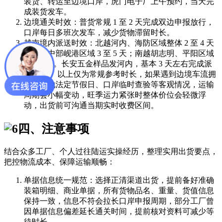
装货、转运至边境口岸，虎门电子厂上午预约，当天完
成装货发车。
边境通关时效：普货常规 1 至 2 天完成双边申报放行，
口岸每日多班次发车，减少货物滞留时长。
越南境内派送时效：北越河内、海防区域整体 2 至 4 天
送达；中部岘港区域 3 至 5 天；南越胡志明、平阳区域
4 至 6 天。长安五金样品发河内，基本 3 天左右完成派
送签收。 以上仅为常规参考时长，如果遇到边境车流拥
堵、当地法定节假日、口岸临时查验等客观情况，运输
周期会小幅变动，旺季运力紧张时整体价位会轻微浮
动，出货前可沟通当期实时收费区间。
四、注意事项
结合众多工厂、个人过往陆运实操经历，整理实用出货要点，
把控物流成本、保障运输顺畅：
单据信息统一规范：选择正清渠道出货，提前备好准确
装箱明细、商业单据，所有货物品名、重量、货值信息
保持一致，信息不符会拉长口岸申报周期，部分工厂曾
因单据信息偏差延长通关时间，提前核对资料可减少等
待时长。