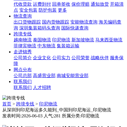
代收货款
运费到付
回单签收
保价理赔
通知放货
开箱清
点
安全包装
防护包装
更多
物流查询
出口货物跟踪
国内货物跟踪
安能物流查询
海关编码查
询
深圳集装箱码头查询
国际快递查询
跨境专线
越南物流
泰国物流
印尼物流
新加坡物流
马来西亚物流
菲律宾物流
中东物流
集装箱运输
走进锦秀
公司简介
企业文化
公司实力
公司荣誉
战略伙伴
服务保
障
网点分布
公司总部
高盛营业部
南城安能营业部
联系我们
联系我们
人才招聘
首页
>
跨境专线
>
印尼物流
从深圳到印尼海运多久能到_中国到印尼海运_印尼物流
发表时间:2026-06-03 人气:281 所属分类:印尼物流