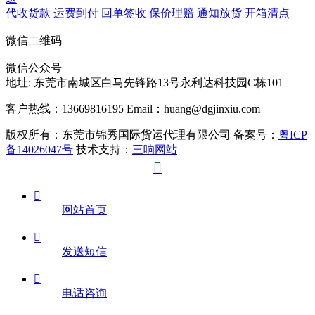
代收货款
运费到付
回单签收
保价理赔
通知放货
开箱清点
微信二维码
微信公众号
地址:
东莞市南城区白马先锋路13号永利达科技园C栋101
客户热线：13669816195
Email：huang@dgjinxiu.com
版权所有：东莞市锦秀国际货运代理有限公司 备案号：
粤ICP
备14026047号
技术支持：
三响网站


网站首页

发送短信

电话咨询