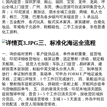
1. 国内提货：深圳罗湖、南山、福田、宝安、龙华、龙岗、坪
山全域上门提货，广州、东莞、佛山货源可自送深圳集货仓入
库； 2. 印尼派送：雅加达、泗水全城工业园、商铺、私人仓
库，棉兰、万隆、巴厘岛各乡镇均可末端送货； 3. 承运品
类：五金配件、各式玩具、板式实木家具、家装建材、合规化
妆品、常规电子元器件、鞋帽箱包、二手工业设备、非危普通
化工原料。
三、标准化海运全流程
一、询价核对资料：客户提供品名、单件体积重量、提货地
址、印尼详细收货地址，核算运费，选定整柜 / 拼箱，锁定截
关船期。 二、提货入仓加固：车队上门提货，易碎家具、建
材按需木架加固，粘贴中英文唛头分类入库。 三、制单报关
放行：单证制作发票、装箱单，可申办 FORM E 产地证减免
关税，正规口岸报关，1 个工作日完成放行。 四、装船远洋运
输：整柜拖车提柜还码头，拼箱统一装柜上船，开船同步提单
与货物跟踪单号。 五、目的港清关分拣：印尼本地清关团队
提前预审申报，普货 3～5 个工作日清关完毕，按收货区域拆
分货品。 六、末端送货签收：主城 1～3 天派送，外岛中转后
分批配送，收货人现场验货签收。