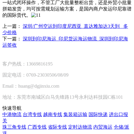
一站式闭环操作，不管工厂大批量整柜出货，还是外贸小批量
拼箱发货，均可按需规划运输方案，是国内商户发运印尼靠谱
的国际货代。
上一篇：
深圳/广州空运到印度尼西亚_直达雅加达3天到_ 多
少价格
下一篇：
深圳到印尼海运_印尼货运海运物流_深圳到印尼海
运签收
客户热线：13669816195
固定电话：0769-23030506/08/09
Email：huang@dgjinxiu.com
地址：东莞市南城区白马先锋路13号永利达科技园C栋101
快速导航
中港物流
台湾专线
越南专线
集装箱运输
国际快递
进出口报
关
珠三角专线
广西专线
省际专线
定时达物流
内贸海运
仓储/派
送