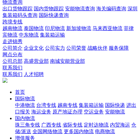
物流查询
出口货物跟踪
国内货物跟踪
安能物流查询
海关编码查询
深圳
集装箱码头查询
国际快递查询
跨境专线
越南物流
泰国物流
印尼物流
新加坡物流
马来西亚物流
菲律
宾物流
中东物流
集装箱运输
走进锦秀
公司简介
企业文化
公司实力
公司荣誉
战略伙伴
服务保障
网点分布
公司总部
高盛营业部
南城安能营业部
联系我们
联系我们
人才招聘
首页
国际物流
中港物流
台湾专线
越南专线
集装箱运输
国际快递
进出
口报关
海运业务
原产地证办理
空运业务
安能物流
国内物流
珠三角专线
广西专线
省际专线
定时达物流
内贸海运
仓
储/派送
全国网络物流
更多国内物流
电商物流
增值服务