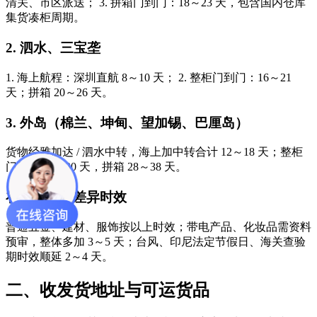
清关、市区派送； 3. 拼箱门到门：18～23 天，包含国内仓库
集货凑柜周期。
2. 泗水、三宝垄
1. 海上航程：深圳直航 8～10 天； 2. 整柜门到门：16～21
天；拼箱 20～26 天。
3. 外岛（棉兰、坤甸、望加锡、巴厘岛）
货物经雅加达 / 泗水中转，海上加中转合计 12～18 天；整柜
门到门 22～30 天，拼箱 28～38 天。
补充：货品差异时效
普通五金、建材、服饰按以上时效；带电产品、化妆品需资料
预审，整体多加 3～5 天；台风、印尼法定节假日、海关查验
期时效顺延 2～4 天。
二、收发货地址与可运货品