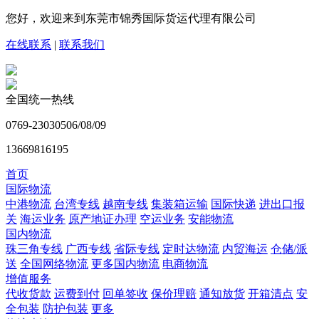
您好，欢迎来到东莞市锦秀国际货运代理有限公司
在线联系
|
联系我们
全国统一热线
0769-23030506/08/09
13669816195
首页
国际物流
中港物流
台湾专线
越南专线
集装箱运输
国际快递
进出口报
关
海运业务
原产地证办理
空运业务
安能物流
国内物流
珠三角专线
广西专线
省际专线
定时达物流
内贸海运
仓储/派
送
全国网络物流
更多国内物流
电商物流
增值服务
代收货款
运费到付
回单签收
保价理赔
通知放货
开箱清点
安
全包装
防护包装
更多