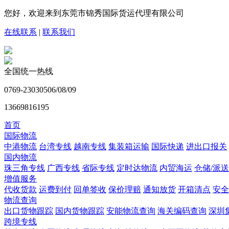
您好，欢迎来到东莞市锦秀国际货运代理有限公司
在线联系
|
联系我们
全国统一热线
0769-23030506/08/09
13669816195
首页
国际物流
中港物流
台湾专线
越南专线
集装箱运输
国际快递
进出口报关
国内物流
珠三角专线
广西专线
省际专线
定时达物流
内贸海运
仓储/派送
增值服务
代收货款
运费到付
回单签收
保价理赔
通知放货
开箱清点
安全
物流查询
出口货物跟踪
国内货物跟踪
安能物流查询
海关编码查询
深圳
跨境专线