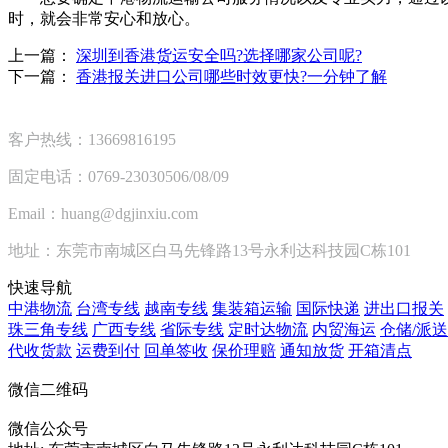
时，就会非常安心和放心。
上一篇：
深圳到香港货运安全吗?选择哪家公司呢?
下一篇：
香港报关进口公司哪些时效更快?一分钟了解
客户热线：13669816195
固定电话：0769-23030506/08/09
Email：huang@dgjinxiu.com
地址：东莞市南城区白马先锋路13号永利达科技园C栋101
快速导航
中港物流
台湾专线
越南专线
集装箱运输
国际快递
进出口报关
珠三角专线
广西专线
省际专线
定时达物流
内贸海运
仓储/派送
代收货款
运费到付
回单签收
保价理赔
通知放货
开箱清点
微信二维码
微信公众号