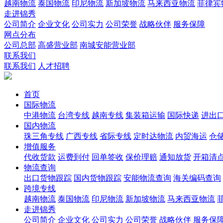
越南物流
泰国物流
印尼物流
新加坡物流
马来西亚物流
菲律宾
走进锦秀
公司简介
企业文化
公司实力
公司荣誉
战略伙伴
服务保障
网点分布
公司总部
高盛营业部
南城安能营业部
联系我们
联系我们
人才招聘
首页
国际物流
中港物流
台湾专线
越南专线
集装箱运输
国际快递
进出
国内物流
珠三角专线
广西专线
省际专线
定时达物流
内贸海运
仓储
增值服务
代收货款
运费到付
回单签收
保价理赔
通知放货
开箱清
物流查询
出口货物跟踪
国内货物跟踪
安能物流查询
海关编码查询
跨境专线
越南物流
泰国物流
印尼物流
新加坡物流
马来西亚物流
走进锦秀
公司简介
企业文化
公司实力
公司荣誉
战略伙伴
服务保