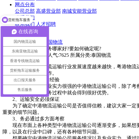
网点分布
公司总部
高盛营业部
南城安能营业部
联系我们
货柜拖车服务
联系我们
人才招聘
在线咨询
首页
>
国内物流运输
跨境专线
>
泰国物流
粤港物流运输公司服务哪家好?要如何确定呢?
东南亚物流运输
发表时间:2022-10-25 人气:7625 所属分类:泰国物流
香港专线物流运输
由于现在跨境物流运输行业发展速度越来越快，粤港物流运
货柜拖车运输服务
就能选择可靠公司合作。
1、考察公司运输经验
出口报关服务
想要选择一家专业实力很强的中港物流运输公司，除了考察
售后服务
服务，那么在整个服务过程中就会得到很好优势。
2、运输安全必须保证
为了确定中港物流运输公司是否值得信赖，建议大家一定要
重要的细节问题。
3、务必通过多方面考察
现在市面上各种类型中港物流运输公司逐渐变多，如果想要
障，以及在行业中口碑，还有各种细节问题。
想要确定中港物流运输公司服务情况以及专业实力，通过以